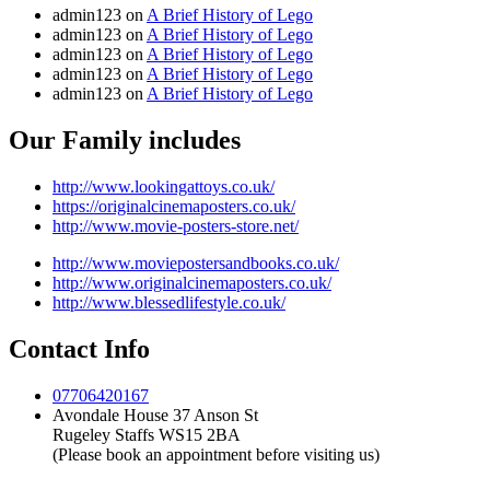
admin123
on
A Brief History of Lego
admin123
on
A Brief History of Lego
admin123
on
A Brief History of Lego
admin123
on
A Brief History of Lego
admin123
on
A Brief History of Lego
Our Family includes
http://www.lookingattoys.co.uk/
https://originalcinemaposters.co.uk/
http://www.movie-posters-store.net/
http://www.moviepostersandbooks.co.uk/
http://www.originalcinemaposters.co.uk/
http://www.blessedlifestyle.co.uk/
Contact Info
07706420167
Avondale House 37 Anson St
Rugeley Staffs WS15 2BA
(Please book an appointment before visiting us)