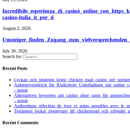
Incredibile_esperienza_di_casinò_online_con_https_k
casino-italia_it_per_d
August 2, 2026
Umsteiger_finden_Zugang_zum_vielversprechende
July 30, 2026
Search for:
Recent Posts
Lyckan_och_strategin_kring_chicken_road_casino_ger_spelare
Anbietervergleich_für_Risikofreie_Unterhaltung_mit_online_
– копія
Alternativen_bewerten_um_casino_ohne_oasis_für_anspruchs
– копія
Authentique_sélection_de_jeux_et_gains_possibles_avec_le_me
Terrängen_lockar_äventyrare_till_chickenroad_och_erbjuder_u
Recent Comments