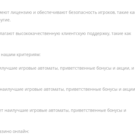
меют лицензию и обеспечивают безопасность игроков, такие ка
угие.
лагают высококачественную клиентскую поддержку, такие как
т нашим критериям:
наилучшие игровые автоматы, приветственные бонусы и акции, и
ет наилучшие игровые автоматы, приветственные бонусы и акции
гает наилучшие игровые автоматы, приветственные бонусы и
азино онлайн: