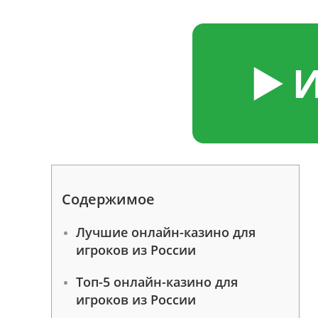
▶️ 
Содержимое
Лучшие онлайн-казино для
игроков из России
Топ-5 онлайн-казино для
игроков из России