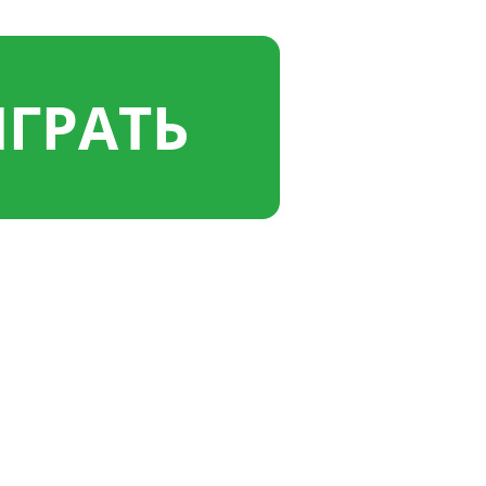
ИГРАТЬ