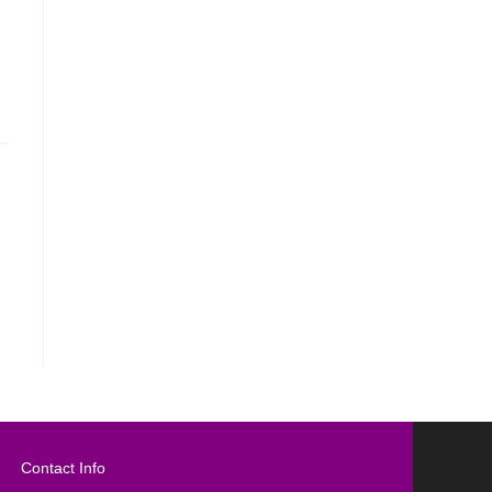
Contact Info