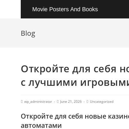
Movie Posters And Books
Blog
Откройте для себя н
с лучшими игровым
wp_administrator
June 21, 2026
Uncategorized
Откройте для себя новые
казин
автоматами