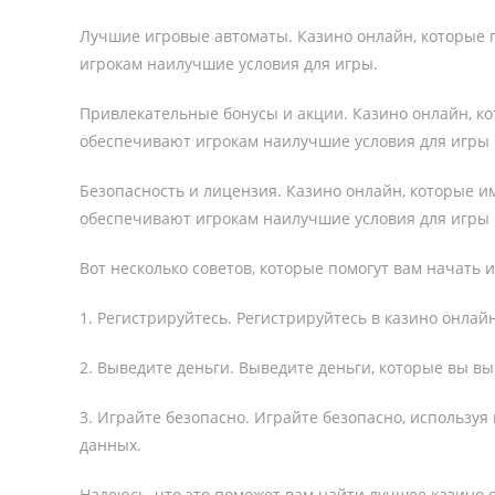
Лучшие игровые автоматы. Казино онлайн, которые
игрокам наилучшие условия для игры.
Привлекательные бонусы и акции. Казино онлайн, к
обеспечивают игрокам наилучшие условия для игры
Безопасность и лицензия. Казино онлайн, которые 
обеспечивают игрокам наилучшие условия для игры
Вот несколько советов, которые помогут вам начать и
1. Регистрируйтесь. Регистрируйтесь в казино онлай
2. Выведите деньги. Выведите деньги, которые вы вы
3. Играйте безопасно. Играйте безопасно, использу
данных.
Надеюсь, что это поможет вам найти лучшее казино о