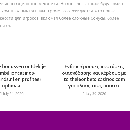
ее инновационные механики. Новые слоты также будут иметь
е крупным выигрышам. Кроме того, ожидается, что новые
ности для игроков, включая более сложные бонусы, более
ники.
 bonussen ontdek je
Ενδιαφέρουσες προτάσεις
ombillioncasinos-
διασκέδασης και κέρδους με
nds.nl en profiteer
το theleonbets-casinos.com
optimaal
για όλους τους παίκτες
July 24, 2026
July 30, 2026