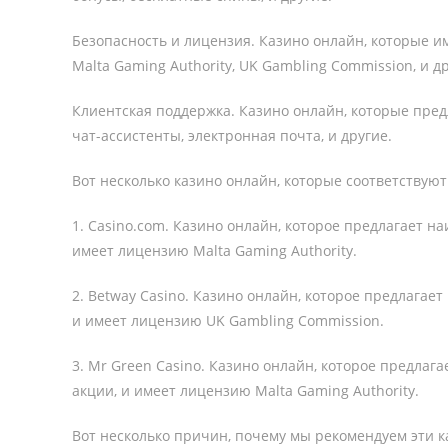
Безопасность и лицензия. Казино онлайн, которые и
Malta Gaming Authority, UK Gambling Commission, и др
Клиентская поддержка. Казино онлайн, которые пред
чат-ассистенты, электронная почта, и другие.
Вот несколько казино онлайн, которые соответствую
1. Casino.com. Казино онлайн, которое предлагает 
имеет лицензию Malta Gaming Authority.
2. Betway Casino. Казино онлайн, которое предлага
и имеет лицензию UK Gambling Commission.
3. Mr Green Casino. Казино онлайн, которое предла
акции, и имеет лицензию Malta Gaming Authority.
Вот несколько причин, почему мы рекомендуем эти к