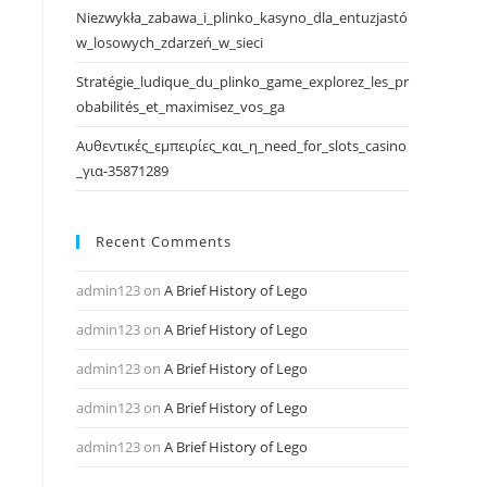
Niezwykła_zabawa_i_plinko_kasyno_dla_entuzjastó
w_losowych_zdarzeń_w_sieci
Stratégie_ludique_du_plinko_game_explorez_les_pr
obabilités_et_maximisez_vos_ga
Αυθεντικές_εμπειρίες_και_η_need_for_slots_casino
_για-35871289
Recent Comments
admin123
on
A Brief History of Lego
admin123
on
A Brief History of Lego
admin123
on
A Brief History of Lego
admin123
on
A Brief History of Lego
admin123
on
A Brief History of Lego