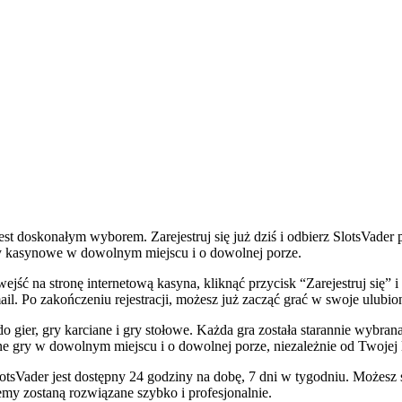
est doskonałym wyborem. Zarejestruj się już dziś i odbierz SlotsVade
ry kasynowe w dowolnym miejscu i o dowolnej porze.
y wejść na stronę internetową kasyna, kliknąć przycisk “Zarejestruj się
il. Po zakończeniu rejestracji, możesz już zacząć grać w swoje ulubio
o gier, gry karciane i gry stołowe. Każda gra została starannie wybr
e gry w dowolnym miejscu i o dowolnej porze, niezależnie od Twojej l
lotsVader jest dostępny 24 godziny na dobę, 7 dni w tygodniu. Możesz 
my zostaną rozwiązane szybko i profesjonalnie.