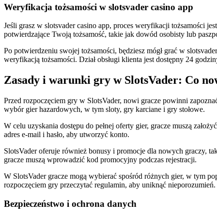
Weryfikacja tożsamości w slotsvader casino app
Jeśli grasz w slotsvader casino app, proces weryfikacji tożsamości j
potwierdzające Twoją tożsamość, takie jak dowód osobisty lub paszpo
Po potwierdzeniu swojej tożsamości, będziesz mógł grać w slotsvader
weryfikacją tożsamości. Dział obsługi klienta jest dostępny 24 godz
Zasady i warunki gry w SlotsVader: Co no
Przed rozpoczęciem gry w SlotsVader, nowi gracze powinni zapoznać s
wybór gier hazardowych, w tym sloty, gry karciane i gry stołowe.
W celu uzyskania dostępu do pełnej oferty gier, gracze muszą założyć
adres e-mail i hasło, aby utworzyć konto.
SlotsVader oferuje również bonusy i promocje dla nowych graczy, ta
gracze muszą wprowadzić kod promocyjny podczas rejestracji.
W SlotsVader gracze mogą wybierać spośród różnych gier, w tym popu
rozpoczęciem gry przeczytać regulamin, aby uniknąć nieporozumień.
Bezpieczeństwo i ochrona danych