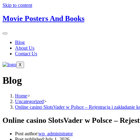
Skip to content
Movie Posters And Books
Blog
About Us
Contact Us
X
Blog
Home
>
Uncategorized
>
Online casino SlotsVader w Polsce – Rejestracja i zakładanie 
Online casino SlotsVader w Polsce – Rejes
Post author:
wp_administrator
Post published:
July 1, 2026