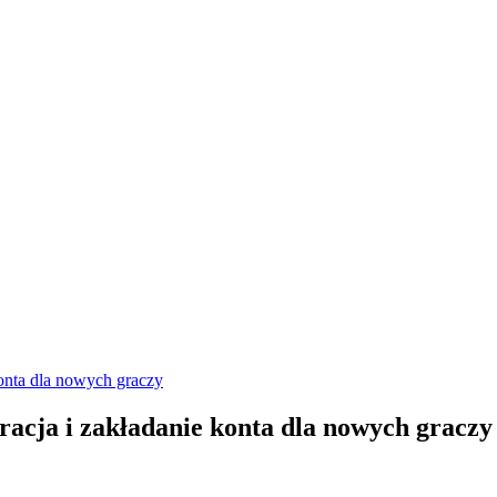
konta dla nowych graczy
tracja i zakładanie konta dla nowych graczy