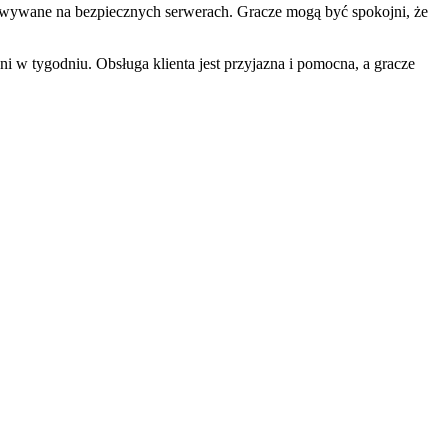
chowywane na bezpiecznych serwerach. Gracze mogą być spokojni, że
i w tygodniu. Obsługa klienta jest przyjazna i pomocna, a gracze