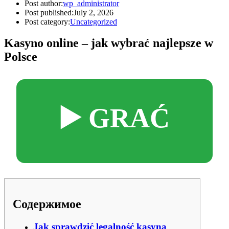
Post author:
wp_administrator
Post published:
July 2, 2026
Post category:
Uncategorized
Kasyno online – jak wybrać najlepsze w
Polsce
▶️ GRAĆ
Содержимое
Jak sprawdzić legalność kasyna