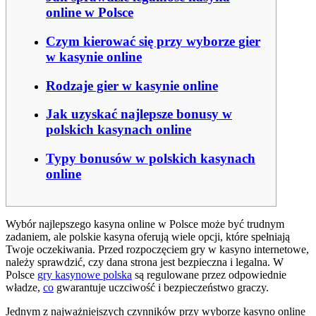
online w Polsce
Czym kierować się przy wyborze gier
w kasynie online
Rodzaje gier w kasynie online
Jak uzyskać najlepsze bonusy w
polskich kasynach online
Typy bonusów w polskich kasynach
online
Wybór najlepszego kasyna online w Polsce może być trudnym
zadaniem, ale polskie kasyna oferują wiele opcji, które spełniają
Twoje oczekiwania. Przed rozpoczęciem gry w kasyno internetowe,
należy sprawdzić, czy dana strona jest bezpieczna i legalna. W
Polsce
gry kasynowe polska
są regulowane przez odpowiednie
władze,
co
gwarantuje uczciwość i bezpieczeństwo graczy.
Jednym z najważniejszych czynników przy wyborze kasyno online