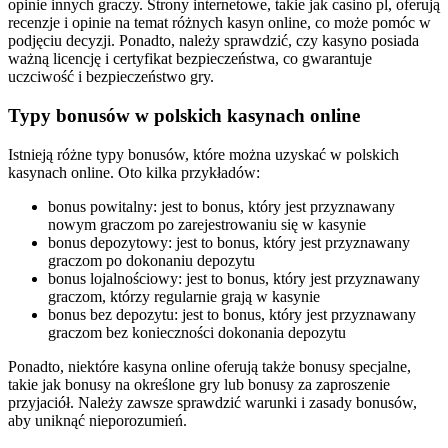
opinie innych graczy. Strony internetowe, takie jak casino pl, oferują
recenzje i opinie na temat różnych kasyn online, co może pomóc w
podjęciu decyzji. Ponadto, należy sprawdzić, czy kasyno posiada
ważną licencję i certyfikat bezpieczeństwa, co gwarantuje
uczciwość i bezpieczeństwo gry.
Typy bonusów w polskich kasynach online
Istnieją różne typy bonusów, które można uzyskać w polskich
kasynach online. Oto kilka przykładów:
bonus powitalny: jest to bonus, który jest przyznawany
nowym graczom po zarejestrowaniu się w kasynie
bonus depozytowy: jest to bonus, który jest przyznawany
graczom po dokonaniu depozytu
bonus lojalnościowy: jest to bonus, który jest przyznawany
graczom, którzy regularnie grają w kasynie
bonus bez depozytu: jest to bonus, który jest przyznawany
graczom bez konieczności dokonania depozytu
Ponadto, niektóre kasyna online oferują także bonusy specjalne,
takie jak bonusy na określone gry lub bonusy za zaproszenie
przyjaciół. Należy zawsze sprawdzić warunki i zasady bonusów,
aby uniknąć nieporozumień.