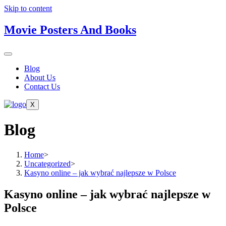
Skip to content
Movie Posters And Books
Blog
About Us
Contact Us
X
Blog
Home
>
Uncategorized
>
Kasyno online – jak wybrać najlepsze w Polsce
Kasyno online – jak wybrać najlepsze w
Polsce