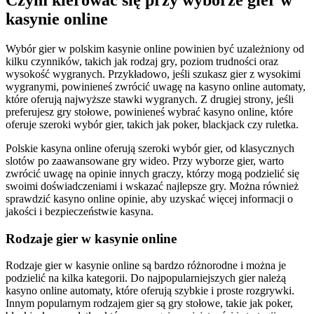
Czym kierować się przy wyborze gier w
kasynie online
Wybór gier w polskim kasynie online powinien być uzależniony od
kilku czynników, takich jak rodzaj gry, poziom trudności oraz
wysokość wygranych. Przykładowo, jeśli szukasz gier z wysokimi
wygranymi, powinieneś zwrócić uwagę na kasyno online automaty,
które oferują najwyższe stawki wygranych. Z drugiej strony, jeśli
preferujesz gry stołowe, powinieneś wybrać kasyno online, które
oferuje szeroki wybór gier, takich jak poker, blackjack czy ruletka.
Polskie kasyna online oferują szeroki wybór gier, od klasycznych
slotów po zaawansowane gry wideo. Przy wyborze gier, warto
zwrócić uwagę na opinie innych graczy, którzy mogą podzielić się
swoimi doświadczeniami i wskazać najlepsze gry. Można również
sprawdzić kasyno online opinie, aby uzyskać więcej informacji o
jakości i bezpieczeństwie kasyna.
Rodzaje gier w kasynie online
Rodzaje gier w kasynie online są bardzo różnorodne i można je
podzielić na kilka kategorii. Do najpopularniejszych gier należą
kasyno online automaty, które oferują szybkie i proste rozgrywki.
Innym popularnym rodzajem gier są gry stołowe, takie jak poker,