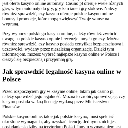
jest oferta kasyno online automaty. Casino pl oferuje wiele różnych
gier, w tym automaty do gry, gry karciane i gry stołowe. Należy
również sprawdzić, czy kasyno oferuje polskie kasyno online
bonusy i promocje, które mogą zwiększyć Twoje szanse na
wygraną.
Przy wyborze polskiego kasyna online, należy również zwrócić
uwagę na polskie kasyno opinie i recenzje innych graczy. Można
również sprawdzić, czy kasyno posiada certyfikat bezpieczeństwa i
uczciwości, wydany przez niezależną organizację. Dzięki tym
informacjom, możesz wybrać najlepsze kasyno online w Polsce i
cieszyć się bezpieczną i przyjemną grą.
Jak sprawdzić legalność kasyna online w
Polsce
Przed rozpoczęciem gry w kasynie online, takim jak casino pl,
należy sprawdzić jego legalność. Można to zrobić, sprawdzając, czy
kasyno posiada ważną licencję wydaną przez Ministerstwo
Finansów.
Polskie kasyno online, takie jak polskie kasyno, musi spełniać
określone wymagania, aby uzyskać licencję. Jednym z nich jest
posiadanie siedziby na terytorium Polski. Innym wymaganiem jest