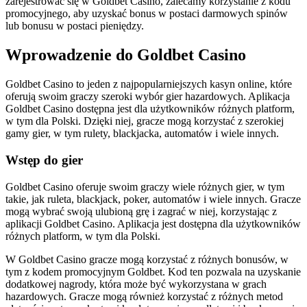
zarejestrować się w Goldbet Casino, zalecamy korzystanie z kodu
promocyjnego, aby uzyskać bonus w postaci darmowych spinów
lub bonusu w postaci pieniędzy.
Wprowadzenie do Goldbet Casino
Goldbet Casino to jeden z najpopularniejszych kasyn online, które
oferują swoim graczy szeroki wybór gier hazardowych. Aplikacja
Goldbet Casino dostępna jest dla użytkowników różnych platform,
w tym dla Polski. Dzięki niej, gracze mogą korzystać z szerokiej
gamy gier, w tym rulety, blackjacka, automatów i wiele innych.
Wstęp do gier
Goldbet Casino oferuje swoim graczy wiele różnych gier, w tym
takie, jak ruleta, blackjack, poker, automatów i wiele innych. Gracze
mogą wybrać swoją ulubioną grę i zagrać w niej, korzystając z
aplikacji Goldbet Casino. Aplikacja jest dostępna dla użytkowników
różnych platform, w tym dla Polski.
W Goldbet Casino gracze mogą korzystać z różnych bonusów, w
tym z kodem promocyjnym Goldbet. Kod ten pozwala na uzyskanie
dodatkowej nagrody, która może być wykorzystana w grach
hazardowych. Gracze mogą również korzystać z różnych metod