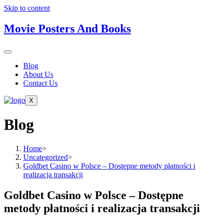
Skip to content
Movie Posters And Books
Blog
About Us
Contact Us
X
Blog
Home
>
Uncategorized
>
Goldbet Casino w Polsce – Dostępne metody płatności i
realizacja transakcji
Goldbet Casino w Polsce – Dostępne
metody płatności i realizacja transakcji