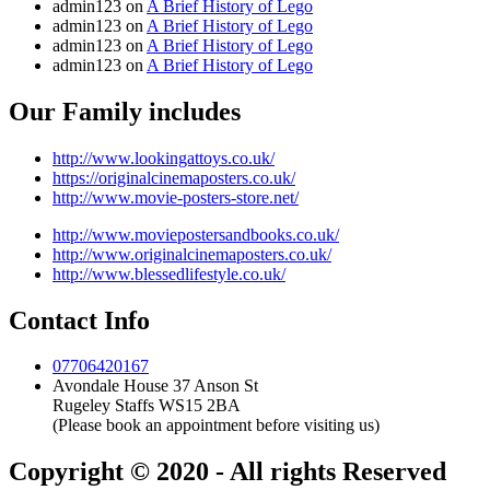
admin123
on
A Brief History of Lego
admin123
on
A Brief History of Lego
admin123
on
A Brief History of Lego
admin123
on
A Brief History of Lego
Our Family includes
http://www.lookingattoys.co.uk/
https://originalcinemaposters.co.uk/
http://www.movie-posters-store.net/
http://www.moviepostersandbooks.co.uk/
http://www.originalcinemaposters.co.uk/
http://www.blessedlifestyle.co.uk/
Contact Info
07706420167
Avondale House 37 Anson St
Rugeley Staffs WS15 2BA
(Please book an appointment before visiting us)
Copyright © 2020 - All rights Reserved