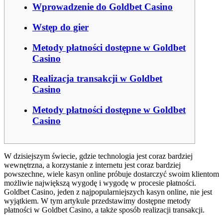
Wprowadzenie do Goldbet Casino
Wstęp do gier
Metody płatności dostępne w Goldbet
Casino
Realizacja transakcji w Goldbet
Casino
Metody płatności dostępne w Goldbet
Casino
W dzisiejszym świecie, gdzie technologia jest coraz bardziej
wewnętrzna, a korzystanie z internetu jest coraz bardziej
powszechne, wiele kasyn online próbuje dostarczyć swoim klientom
możliwie największą wygodę i wygodę w procesie płatności.
Goldbet Casino, jeden z najpopularniejszych kasyn online, nie jest
wyjątkiem. W tym artykule przedstawimy dostępne metody
płatności w Goldbet Casino, a także sposób realizacji transakcji.