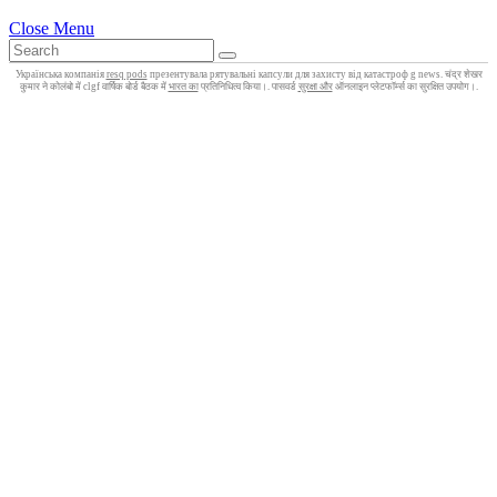
Close Menu
Українська компанія
resq pods
презентувала рятувальні капсули для захисту від катастроф g news. चंद्र शेखर
कुमार ने कोलंबो में clgf वार्षिक बोर्ड बैठक में
भारत का
प्रतिनिधित्व किया।. पासवर्ड
सुरक्षा और
ऑनलाइन प्लेटफॉर्म्स का सुरक्षित उपयोग।.