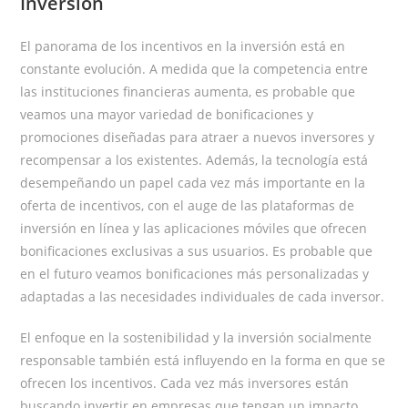
Inversión
El panorama de los incentivos en la inversión está en
constante evolución. A medida que la competencia entre
las instituciones financieras aumenta, es probable que
veamos una mayor variedad de bonificaciones y
promociones diseñadas para atraer a nuevos inversores y
recompensar a los existentes. Además, la tecnología está
desempeñando un papel cada vez más importante en la
oferta de incentivos, con el auge de las plataformas de
inversión en línea y las aplicaciones móviles que ofrecen
bonificaciones exclusivas a sus usuarios. Es probable que
en el futuro veamos bonificaciones más personalizadas y
adaptadas a las necesidades individuales de cada inversor.
El enfoque en la sostenibilidad y la inversión socialmente
responsable también está influyendo en la forma en que se
ofrecen los incentivos. Cada vez más inversores están
buscando invertir en empresas que tengan un impacto