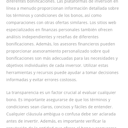
diferentes bonificaciones. Las plataformas de inversión en
línea a menudo proporcionan información detallada sobre
los términos y condiciones de los bonos, así como
comparaciones con otras ofertas similares. Los sitios web
especializados en finanzas personales también ofrecen
análisis independientes y reseñas de diferentes
bonificaciones. Además, los asesores financieros pueden
proporcionar asesoramiento personalizado sobre qué
bonificaciones son más adecuadas para las necesidades y
objetivos individuales de cada inversor. Utilizar estas
herramientas y recursos puede ayudar a tomar decisiones
informadas y evitar errores costosos.
La transparencia es un factor crucial al evaluar cualquier
bono. Es importante asegurarse de que los términos y
condiciones sean claros, concisos y fáciles de entender.
Cualquier cláusula ambigua o confusa debe ser aclarada
antes de invertir. Además, es importante verificar la