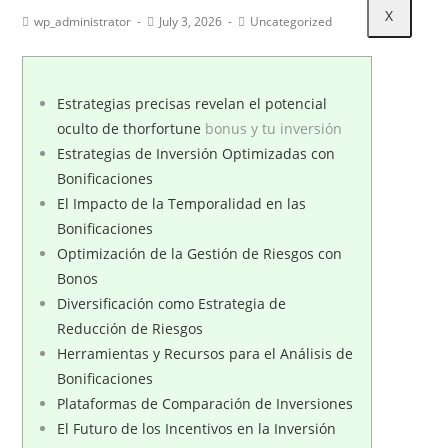
X
wp_administrator
July 3, 2026
Uncategorized
Estrategias precisas revelan el potencial
oculto de
thorfortune
bonus y tu inversión
Estrategias de Inversión Optimizadas con
Bonificaciones
El Impacto de la Temporalidad en las
Bonificaciones
Optimización de la Gestión de Riesgos con
Bonos
Diversificación como Estrategia de
Reducción de Riesgos
Herramientas y Recursos para el Análisis de
Bonificaciones
Plataformas de Comparación de Inversiones
El Futuro de los Incentivos en la Inversión