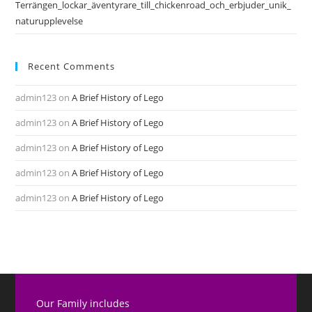
Terrängen_lockar_äventyrare_till_chickenroad_och_erbjuder_unik_
naturupplevelse
Recent Comments
admin123
on
A Brief History of Lego
admin123
on
A Brief History of Lego
admin123
on
A Brief History of Lego
admin123
on
A Brief History of Lego
admin123
on
A Brief History of Lego
Our Family includes