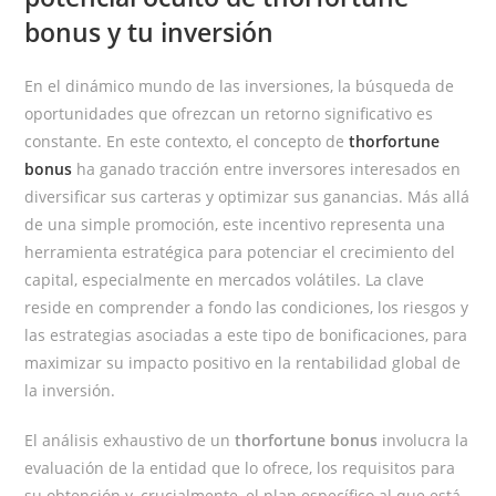
bonus y tu inversión
En el dinámico mundo de las inversiones, la búsqueda de
oportunidades que ofrezcan un retorno significativo es
constante. En este contexto, el concepto de
thorfortune
bonus
ha ganado tracción entre inversores interesados en
diversificar sus carteras y optimizar sus ganancias. Más allá
de una simple promoción, este incentivo representa una
herramienta estratégica para potenciar el crecimiento del
capital, especialmente en mercados volátiles. La clave
reside en comprender a fondo las condiciones, los riesgos y
las estrategias asociadas a este tipo de bonificaciones, para
maximizar su impacto positivo en la rentabilidad global de
la inversión.
El análisis exhaustivo de un
thorfortune bonus
involucra la
evaluación de la entidad que lo ofrece, los requisitos para
su obtención y, crucialmente, el plan específico al que está