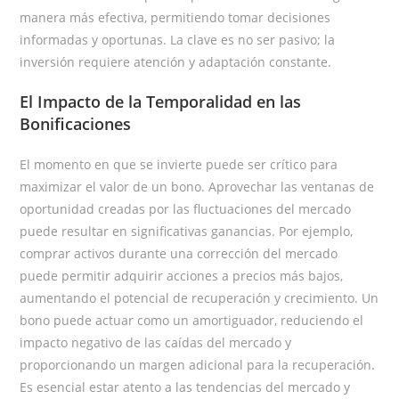
manera más efectiva, permitiendo tomar decisiones
informadas y oportunas. La clave es no ser pasivo; la
inversión requiere atención y adaptación constante.
El Impacto de la Temporalidad en las
Bonificaciones
El momento en que se invierte puede ser crítico para
maximizar el valor de un bono. Aprovechar las ventanas de
oportunidad creadas por las fluctuaciones del mercado
puede resultar en significativas ganancias. Por ejemplo,
comprar activos durante una corrección del mercado
puede permitir adquirir acciones a precios más bajos,
aumentando el potencial de recuperación y crecimiento. Un
bono puede actuar como un amortiguador, reduciendo el
impacto negativo de las caídas del mercado y
proporcionando un margen adicional para la recuperación.
Es esencial estar atento a las tendencias del mercado y