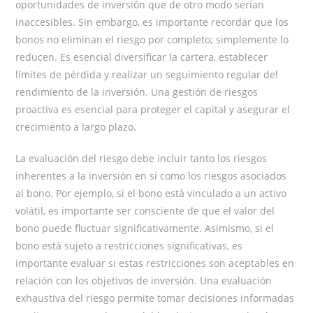
oportunidades de inversión que de otro modo serían
inaccesibles. Sin embargo, es importante recordar que los
bonos no eliminan el riesgo por completo; simplemente lo
reducen. Es esencial diversificar la cartera, establecer
límites de pérdida y realizar un seguimiento regular del
rendimiento de la inversión. Una gestión de riesgos
proactiva es esencial para proteger el capital y asegurar el
crecimiento a largo plazo.
La evaluación del riesgo debe incluir tanto los riesgos
inherentes a la inversión en sí como los riesgos asociados
al bono. Por ejemplo, si el bono está vinculado a un activo
volátil, es importante ser consciente de que el valor del
bono puede fluctuar significativamente. Asimismo, si el
bono está sujeto a restricciones significativas, es
importante evaluar si estas restricciones son aceptables en
relación con los objetivos de inversión. Una evaluación
exhaustiva del riesgo permite tomar decisiones informadas