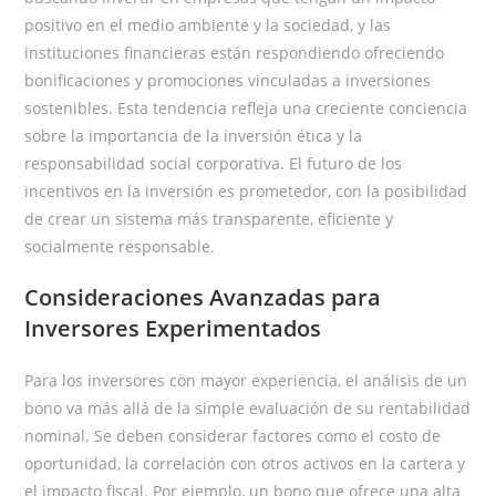
positivo en el medio ambiente y la sociedad, y las
instituciones financieras están respondiendo ofreciendo
bonificaciones y promociones vinculadas a inversiones
sostenibles. Esta tendencia refleja una creciente conciencia
sobre la importancia de la inversión ética y la
responsabilidad social corporativa. El futuro de los
incentivos en la inversión es prometedor, con la posibilidad
de crear un sistema más transparente, eficiente y
socialmente responsable.
Consideraciones Avanzadas para
Inversores Experimentados
Para los inversores con mayor experiencia, el análisis de un
bono va más allá de la simple evaluación de su rentabilidad
nominal. Se deben considerar factores como el costo de
oportunidad, la correlación con otros activos en la cartera y
el impacto fiscal. Por ejemplo, un bono que ofrece una alta