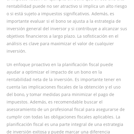
rentabilidad puede no ser atractivo si implica un alto riesgo
o si está sujeto a impuestos significativos. Además, es
importante evaluar si el bono se ajusta a la estrategia de
inversión general del inversor y si contribuye a alcanzar sus
objetivos financieros a largo plazo. La sofisticación en el
análisis es clave para maximizar el valor de cualquier
inversión.
Un enfoque proactivo en la planificación fiscal puede
ayudar a optimizar el impacto de un bono en la
rentabilidad neta de la inversión. Es importante tener en
cuenta las implicaciones fiscales de la obtención y el uso
del bono, y tomar medidas para minimizar el pago de
impuestos. Además, es recomendable buscar el
asesoramiento de un profesional fiscal para asegurarse de
cumplir con todas las obligaciones fiscales aplicables. La
planificación fiscal es una parte integral de una estrategia
de inversión exitosa y puede marcar una diferencia