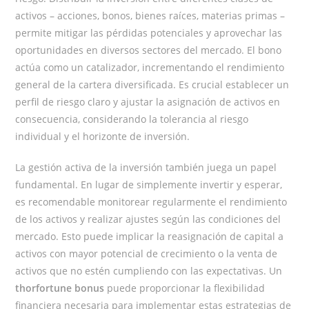
activos – acciones, bonos, bienes raíces, materias primas –
permite mitigar las pérdidas potenciales y aprovechar las
oportunidades en diversos sectores del mercado. El bono
actúa como un catalizador, incrementando el rendimiento
general de la cartera diversificada. Es crucial establecer un
perfil de riesgo claro y ajustar la asignación de activos en
consecuencia, considerando la tolerancia al riesgo
individual y el horizonte de inversión.
La gestión activa de la inversión también juega un papel
fundamental. En lugar de simplemente invertir y esperar,
es recomendable monitorear regularmente el rendimiento
de los activos y realizar ajustes según las condiciones del
mercado. Esto puede implicar la reasignación de capital a
activos con mayor potencial de crecimiento o la venta de
activos que no estén cumpliendo con las expectativas. Un
thorfortune bonus
puede proporcionar la flexibilidad
financiera necesaria para implementar estas estrategias de