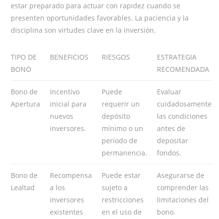
estar preparado para actuar con rapidez cuando se
presenten oportunidades favorables. La paciencia y la
disciplina son virtudes clave en la inversión.
TIPO DE
BENEFICIOS
RIESGOS
ESTRATEGIA
BONO
RECOMENDADA
Bono de
Incentivo
Puede
Evaluar
Apertura
inicial para
requerir un
cuidadosamente
nuevos
depósito
las condiciones
inversores.
mínimo o un
antes de
período de
depositar
permanencia.
fondos.
Bono de
Recompensa
Puede estar
Asegurarse de
Lealtad
a los
sujeto a
comprender las
inversores
restricciones
limitaciones del
existentes
en el uso de
bono.