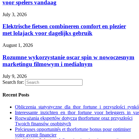
voor spelers vandaag
July 3, 2026
Elektrische fietsen combineren comfort en plezier
met lolajack voor dagelijks gebruik
August 1, 2026
Rozumne wykorzystanie oscar spin w nowoczesnym
marketingu filmowym i medialnym
July 9, 2026
Search for:
Recent Posts
Obliczenia_statystyczne_dla_thor_fortune_i_przyszłości_ryn
Interessante_inzichten_en_thor_fortune_voor_beleggers_in_va
Rozważania ekspertów dotyczą thorfortune oraz przyszłości
Twoich finansów osobistych
Précieuses opportunités et thorfortune bonus pour optimiser
votre avenir financier