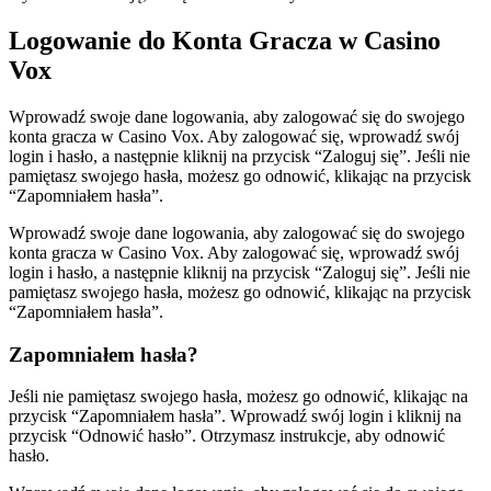
Logowanie do Konta Gracza w Casino
Vox
Wprowadź swoje dane logowania, aby zalogować się do swojego
konta gracza w Casino Vox. Aby zalogować się, wprowadź swój
login i hasło, a następnie kliknij na przycisk “Zaloguj się”. Jeśli nie
pamiętasz swojego hasła, możesz go odnowić, klikając na przycisk
“Zapomniałem hasła”.
Wprowadź swoje dane logowania, aby zalogować się do swojego
konta gracza w Casino Vox. Aby zalogować się, wprowadź swój
login i hasło, a następnie kliknij na przycisk “Zaloguj się”. Jeśli nie
pamiętasz swojego hasła, możesz go odnowić, klikając na przycisk
“Zapomniałem hasła”.
Zapomniałem hasła?
Jeśli nie pamiętasz swojego hasła, możesz go odnowić, klikając na
przycisk “Zapomniałem hasła”. Wprowadź swój login i kliknij na
przycisk “Odnowić hasło”. Otrzymasz instrukcje, aby odnowić
hasło.