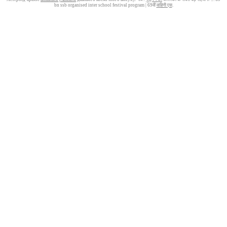
bn ssb organised inter school festival program | 69वीं
वाहिनी एस
.