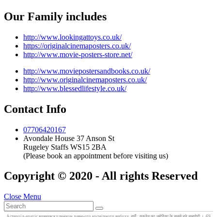
Our Family includes
http://www.lookingattoys.co.uk/
https://originalcinemaposters.co.uk/
http://www.movie-posters-store.net/
http://www.moviepostersandbooks.co.uk/
http://www.originalcinemaposters.co.uk/
http://www.blessedlifestyle.co.uk/
Contact Info
07706420167
Avondale House 37 Anson St
Rugeley Staffs WS15 2BA
(Please book an appointment before visiting us)
Copyright © 2020 - All rights Reserved
Close Menu
Астероїд‑арахіс
виявився уламком
давнього космічного вибуху. नार्वे :
यूक्रेन का
अमेरिका के सबसे बड़े सहयोगी ।. 69