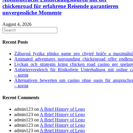
chickenroad für erfahrene Reisende garantieren
unvergessliche Momente
August 4, 2026
Search
for:
Recent Posts
Zábavná_fyzika_plinko_game_pro_chytré_hráče_a_maximáln
Animated_adventures_surrounding_chickenroad_offer_endless
Lyckan_och_strategin_kring_chicken_road_casino_ger_spelare
Anbietervergleich_für_Risikofreie_Unterhaltung_mit_online_
– копія
Alternativen_bewerten_um_casino_ohne_oasis_für_anspruchs
– копія
Recent Comments
admin123
on
A Brief History of Lego
admin123
on
A Brief History of Lego
admin123
on
A Brief History of Lego
admin123
on
A Brief History of Lego
admin123
on
A Brief History of Lego