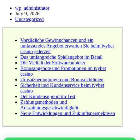
Post
wp_administrator
author:
Post
July 9, 2026
published:
Post
Uncategorized
category:
Vorzügliche Gewinnchancen und ein
umfassendes Angebot erwarten Sie beim ivybet
casino jederzeit
Das umfangreiche Spielangebot im Detail
Die Vielfalt der Softwareanbieter
Bonusangebote und Promotionen im ivybet
casino
Umsatzbedingungen und Bonusrichtlinien
Sicherheit und Kundenservice beim ivybet
casino
Der Kundensupport im Test
Zahlungsmethoden und
Auszahlungsgeschwindigkeit
Neue Entwicklungen und Zukunftsperspektiven