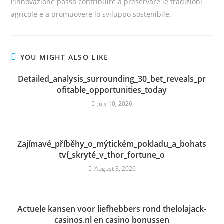
l'innovazione possa contribuire a preservare le tradizioni
agricole e a promuovere lo sviluppo sostenibile.
YOU MIGHT ALSO LIKE
Detailed_analysis_surrounding_30_bet_reveals_pr
ofitable_opportunities_today
July 10, 2026
Zajímavé_příběhy_o_mýtickém_pokladu_a_bohats
tví_skryté_v_thor_fortune_o
August 3, 2026
Actuele kansen voor liefhebbers rond thelolajack-
casinos.nl en casino bonussen