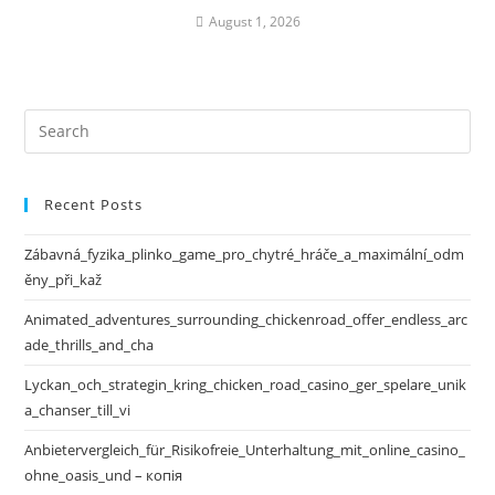
August 1, 2026
Recent Posts
Zábavná_fyzika_plinko_game_pro_chytré_hráče_a_maximální_odm
ěny_při_kaž
Animated_adventures_surrounding_chickenroad_offer_endless_arc
ade_thrills_and_cha
Lyckan_och_strategin_kring_chicken_road_casino_ger_spelare_unik
a_chanser_till_vi
Anbietervergleich_für_Risikofreie_Unterhaltung_mit_online_casino_
ohne_oasis_und – копія