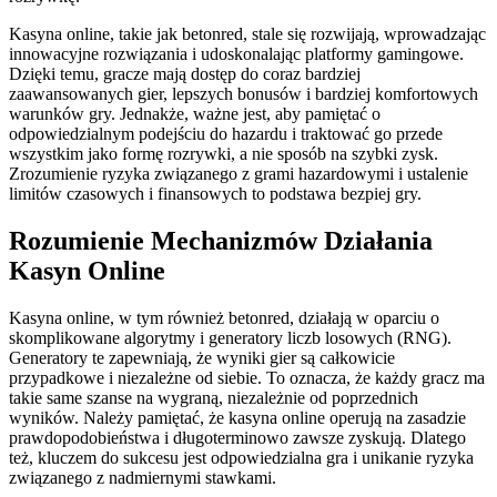
Kasyna online, takie jak betonred, stale się rozwijają, wprowadzając
innowacyjne rozwiązania i udoskonalając platformy gamingowe.
Dzięki temu, gracze mają dostęp do coraz bardziej
zaawansowanych gier, lepszych bonusów i bardziej komfortowych
warunków gry. Jednakże, ważne jest, aby pamiętać o
odpowiedzialnym podejściu do hazardu i traktować go przede
wszystkim jako formę rozrywki, a nie sposób na szybki zysk.
Zrozumienie ryzyka związanego z grami hazardowymi i ustalenie
limitów czasowych i finansowych to podstawa bezpiej gry.
Rozumienie Mechanizmów Działania
Kasyn Online
Kasyna online, w tym również betonred, działają w oparciu o
skomplikowane algorytmy i generatory liczb losowych (RNG).
Generatory te zapewniają, że wyniki gier są całkowicie
przypadkowe i niezależne od siebie. To oznacza, że każdy gracz ma
takie same szanse na wygraną, niezależnie od poprzednich
wyników. Należy pamiętać, że kasyna online operują na zasadzie
prawdopodobieństwa i długoterminowo zawsze zyskują. Dlatego
też, kluczem do sukcesu jest odpowiedzialna gra i unikanie ryzyka
związanego z nadmiernymi stawkami.