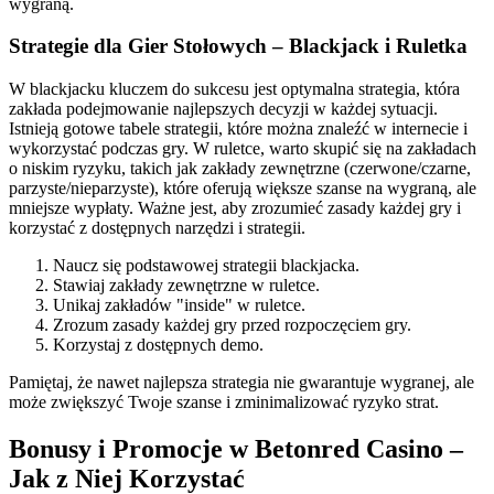
wygraną.
Strategie dla Gier Stołowych – Blackjack i Ruletka
W blackjacku kluczem do sukcesu jest optymalna strategia, która
zakłada podejmowanie najlepszych decyzji w każdej sytuacji.
Istnieją gotowe tabele strategii, które można znaleźć w internecie i
wykorzystać podczas gry. W ruletce, warto skupić się na zakładach
o niskim ryzyku, takich jak zakłady zewnętrzne (czerwone/czarne,
parzyste/nieparzyste), które oferują większe szanse na wygraną, ale
mniejsze wypłaty. Ważne jest, aby zrozumieć zasady każdej gry i
korzystać z dostępnych narzędzi i strategii.
Naucz się podstawowej strategii blackjacka.
Stawiaj zakłady zewnętrzne w ruletce.
Unikaj zakładów "inside" w ruletce.
Zrozum zasady każdej gry przed rozpoczęciem gry.
Korzystaj z dostępnych demo.
Pamiętaj, że nawet najlepsza strategia nie gwarantuje wygranej, ale
może zwiększyć Twoje szanse i zminimalizować ryzyko strat.
Bonusy i Promocje w Betonred Casino –
Jak z Niej Korzystać