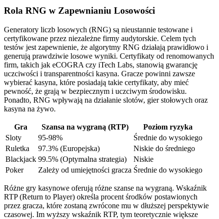
Rola RNG w Zapewnianiu Losowości
Generatory liczb losowych (RNG) są nieustannie testowane i
certyfikowane przez niezależne firmy audytorskie. Celem tych
testów jest zapewnienie, że algorytmy RNG działają prawidłowo i
generują prawdziwie losowe wyniki. Certyfikaty od renomowanych
firm, takich jak eCOGRA czy iTech Labs, stanowią gwarancję
uczciwości i transparentności kasyna. Gracze powinni zawsze
wybierać kasyna, które posiadają takie certyfikaty, aby mieć
pewność, że grają w bezpiecznym i uczciwym środowisku.
Ponadto, RNG wpływają na działanie slotów, gier stołowych oraz
kasyna na żywo.
Gra
Szansa na wygraną (RTP)
Poziom ryzyka
Sloty
95-98%
Średnie do wysokiego
Ruletka
97.3% (Europejska)
Niskie do średniego
Blackjack
99.5% (Optymalna strategia)
Niskie
Poker
Zależy od umiejętności gracza
Średnie do wysokiego
Różne gry kasynowe oferują różne szanse na wygraną. Wskaźnik
RTP (Return to Player) określa procent środków postawionych
przez gracza, które zostaną zwrócone mu w dłuższej perspektywie
czasowej. Im wyższy wskaźnik RTP, tym teoretycznie większe