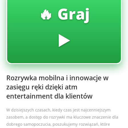
🔥 Graj
▶️
Rozrywka mobilna i innowacje w
zasięgu ręki dzięki atm
entertainment dla klientów
W dzisiejszych czasach, kiedy czas jest najcenniejszym
zasobem, a dostęp do rozrywki ma kluczowe znaczenie dla
dobrego samopoczucia, poszukujemy rozwiązań, które