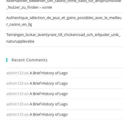
Alternativen_bewerten_um_casino_ohne_oasis_für_anspruchsvolle
_Nutzer_zu_finden – копія
Authentique_sélection_de_jeux_et_gains_possibles_avec_le_meilleu
r_casino_en_lig
Terrängen_lockar_äventyrare_till_chickenroad_och_erbjuder_unik_
naturupplevelse
Recent Comments
admin123
on
A Brief History of Lego
admin123
on
A Brief History of Lego
admin123
on
A Brief History of Lego
admin123
on
A Brief History of Lego
admin123
on
A Brief History of Lego