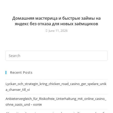
Домашняя мастерица и быстрые займы на
яндекс без отказа для новых заёмщиков
June 11, 2026
Recent Posts
Lyckan_och_strategin_kring_chicken_road_casino_ger_spelare_unik
a_chanser_till_vi
Anbietervergleich_für_Risikofreie_Unterhaltung_mit_online_casino_
ohne_oasis_und – копія