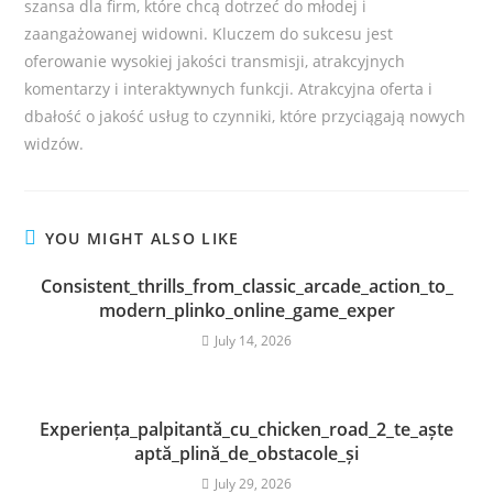
szansa dla firm, które chcą dotrzeć do młodej i
zaangażowanej widowni. Kluczem do sukcesu jest
oferowanie wysokiej jakości transmisji, atrakcyjnych
komentarzy i interaktywnych funkcji. Atrakcyjna oferta i
dbałość o jakość usług to czynniki, które przyciągają nowych
widzów.
YOU MIGHT ALSO LIKE
Consistent_thrills_from_classic_arcade_action_to_
modern_plinko_online_game_exper
July 14, 2026
Experiența_palpitantă_cu_chicken_road_2_te_aște
aptă_plină_de_obstacole_și
July 29, 2026