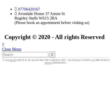
07706420167
Avondale House 37 Anson St
Rugeley Staffs WS15 2BA
(Please book an appointment before visiting us)
Copyright © 2020 - All rights Reserved
Close Menu
37 लाख
रुपए की
कटौती की थी, और अब कंपनी कीमत मे फिर से बढ़ोतरी कर रही है।. चंद्र शेखर कुमार ने कोलंबो में clgf वार्षिक बोर्ड बैठक में
भारत का
प्रतिनिधित्व किया।.