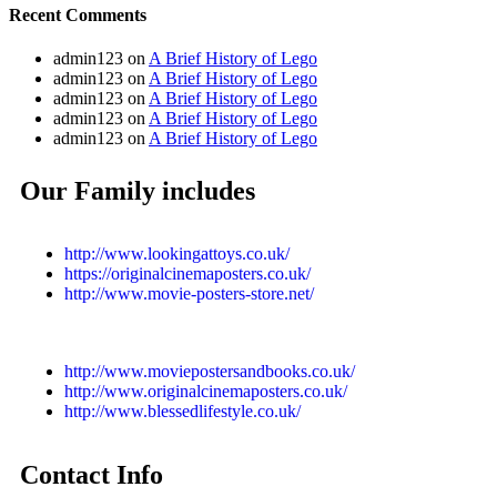
Recent Comments
admin123
on
A Brief History of Lego
admin123
on
A Brief History of Lego
admin123
on
A Brief History of Lego
admin123
on
A Brief History of Lego
admin123
on
A Brief History of Lego
Our Family includes
http://www.lookingattoys.co.uk/
https://originalcinemaposters.co.uk/
http://www.movie-posters-store.net/
http://www.moviepostersandbooks.co.uk/
http://www.originalcinemaposters.co.uk/
http://www.blessedlifestyle.co.uk/
Contact Info