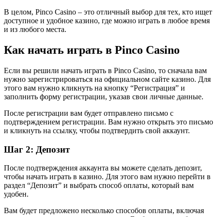
В целом, Pinco Casino – это отличный выбор для тех, кто ищет
доступное и удобное казино, где можно играть в любое время
и из любого места.
Как начать играть в Pinco Casino
Если вы решили начать играть в Pinco Casino, то сначала вам
нужно зарегистрироваться на официальном сайте казино. Для
этого вам нужно кликнуть на кнопку “Регистрация” и
заполнить форму регистрации, указав свои личные данные.
После регистрации вам будет отправлено письмо с
подтверждением регистрации. Вам нужно открыть это письмо
и кликнуть на ссылку, чтобы подтвердить свой аккаунт.
Шаг 2: Депозит
После подтверждения аккаунта вы можете сделать депозит,
чтобы начать играть в казино. Для этого вам нужно перейти в
раздел “Депозит” и выбрать способ оплаты, который вам
удобен.
Вам будет предложено несколько способов оплаты, включая