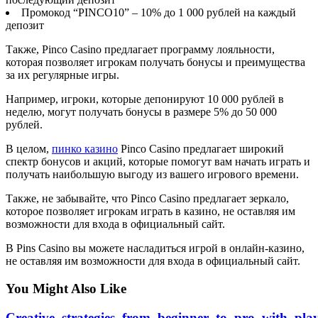
Промокод “PINCO10” – 10% до 1 000 рублей на каждый
депозит
Также, Pinco Casino предлагает программу лояльности,
которая позволяет игрокам получать бонусы и преимущества
за их регулярные игры.
Например, игроки, которые депонируют 10 000 рублей в
неделю, могут получать бонусы в размере 5% до 50 000
рублей.
В целом,
пинко казино
Pinco Casino предлагает широкий
спектр бонусов и акций, которые помогут вам начать играть и
получать наибольшую выгоду из вашего игрового времени.
Также, не забывайте, что Pinco Casino предлагает зеркало,
которое позволяет игрокам играть в казино, не оставляя им
возможности для входа в официальный сайт.
В Pins Casino вы можете насладиться игрой в онлайн-казино,
не оставляя им возможности для входа в официальный сайт.
You Might Also Like
Creative_strategies_from_beginner_to_pro_with_p