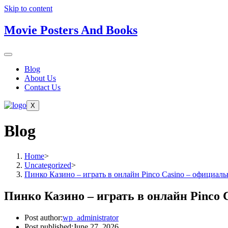
Skip to content
Movie Posters And Books
Blog
About Us
Contact Us
X
Blog
Home
>
Uncategorized
>
Пинко Казино – играть в онлайн Pinco Casino – официал
Пинко Казино – играть в онлайн Pinco 
Post author:
wp_administrator
Post published:
June 27, 2026