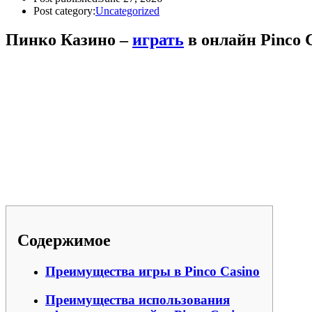
Post category:
Uncategorized
Пинко Казино –
играть
в онлайн Pinco 
Содержимое
Преимущества игры в Pinco Casino
Преимущества использования