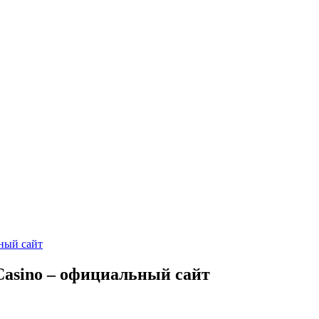
ьный сайт
Casino – официальный сайт