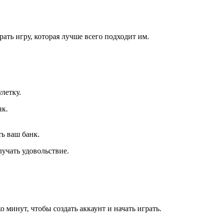
ать игру, которая лучше всего подходит им.
летку.
нк.
ь ваш банк.
лучать удовольствие.
о минут, чтобы создать аккаунт и начать играть.