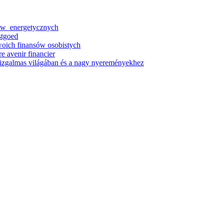
ków_energetycznych
stgoed
woich finansów osobistych
e avenir financier
o izgalmas világában és a nagy nyereményekhez