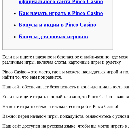
официального сайта Pinco Casino
Как начать играть в Pinco Casino
Бонусы и акции в Pinco Casino
Бонусы для новых игроков
Если вы ищете надежное и безопасное онлайн-казино, где можно
различные игры, включая слоты, карточные игры и рулетку.
Pinco Casino – это место, где вы можете насладиться игрой и 
найти то, что вам понравится.
Наш сайт обеспечивает безопасность и конфиденциальность ва
Если вы ищете играть в онлайн-казино, то Pinco Casino – ва
Начните играть сейчас и насладьтесь игрой в Pinco Casino!
Важно: перед началом игры, пожалуйста, ознакомьтесь с услов
Наш сайт доступен на русском языке, чтобы вы могли играть в