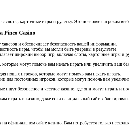
ая слоты, карточные игры и рулетку. Это позволяет игрокам выбр
 Pinco Casino
т хакеров и обеспечивает безопасность вашей информации.
честность игры, чтобы вы могли быть уверены в результате.
лагает широкий выбор игр, включая слоты, карточные игры и ру
, которые могут помочь вам начать играть или увеличить ваш ба
для новых игроков, которые могут помочь вам начать играть.
ции для постоянных игроков, которые могут помочь вам увеличит
ые ищут безопасное и честное казино, где они могут играть и по
рокам играть в казино, даже если официальный сайт заблокирован.
я на официальном сайте казино. Вам потребуется только нескольк