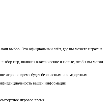
– ваш выбор. Это официальный сайт, где вы можете играть в
й выбор игр, включая классические и новые, чтобы вы могли
аше игровое время будет безопасным и комфортным.
 конфиденциальность вашей информации.
комфортное игровое время.