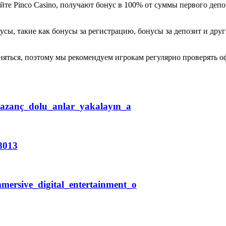
те Pinco Casino, получают бонус в 100% от суммы первого депоз
сы, такие как бонусы за регистрацию, бонусы за депозит и дру
еняться, поэтому мы рекомендуем игрокам регулярно проверять 
kazanç_dolu_anlar_yakalayın_a
8013
mersive_digital_entertainment_o