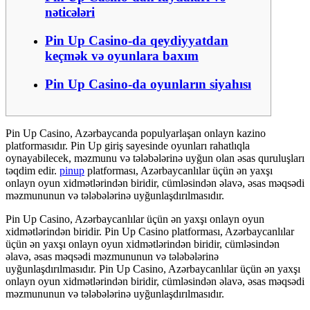
nəticələri
Pin Up Casino-da qeydiyyatdan
keçmək və oyunlara baxım
Pin Up Casino-da oyunların siyahısı
Pin Up Casino, Azərbaycanda populyarlaşan onlayn kazino
platformasıdır. Pin Up giriş sayesinde oyunları rahatlıqla
oynayabilecek, məzmunu və tələbələrinə uyğun olan əsas quruluşları
təqdim edir.
pinup
platforması, Azərbaycanlılar üçün ən yaxşı
onlayn oyun xidmətlərindən biridir, cümləsindən əlavə, əsas məqsədi
məzmununun və tələbələrinə uyğunlaşdırılmasıdır.
Pin Up Casino, Azərbaycanlılar üçün ən yaxşı onlayn oyun
xidmətlərindən biridir. Pin Up Casino platforması, Azərbaycanlılar
üçün ən yaxşı onlayn oyun xidmətlərindən biridir, cümləsindən
əlavə, əsas məqsədi məzmununun və tələbələrinə
uyğunlaşdırılmasıdır. Pin Up Casino, Azərbaycanlılar üçün ən yaxşı
onlayn oyun xidmətlərindən biridir, cümləsindən əlavə, əsas məqsədi
məzmununun və tələbələrinə uyğunlaşdırılmasıdır.