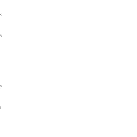
х
в
у
и