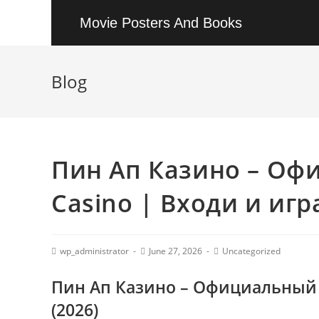
Movie Posters And Books
Blog
Пин Ап Казино – Оф
Casino | Входи и игр
wp_administrator
June 27, 2026
Uncategorized
Пин Ап Казино – Официальны
(2026)