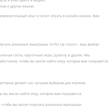
усы и участвуйте в акциях
ком и других языках
развлекательный опыт и хочет играть в онлайн-казино. Вам
!
олучать реальные выигрыши, то Pin Up Casino – ваш выбор!
 включая слоты, карточные игры, рулетку и другие. Мы
ботчиков, чтобы вы могли найти игру, которая вам понравится
 которые делают нас лучшим выбором для игроков:
обы вы могли найти игру, которая вам понравится.
и, чтобы вы могли получать реальные выигрыши.