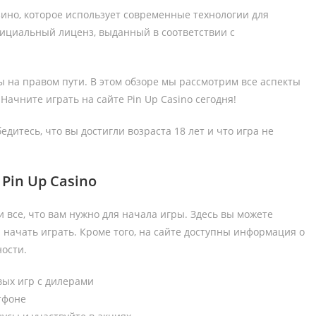
зино, которое использует современные технологии для
фициальный лиценз, выданный в соответствии с
ы на правом пути. В этом обзоре мы рассмотрим все аспекты
Начните играть на сайте Pin Up Casino сегодня!
едитесь, что вы достигли возраста 18 лет и что игра не
Pin Up Casino
 все, что вам нужно для начала игры. Здесь вы можете
и начать играть. Кроме того, на сайте доступны информация о
ости.
вых игр с дилерами
тфоне