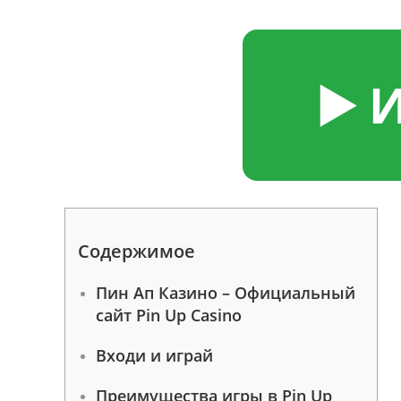
▶️ 
Содержимое
Пин Ап Казино – Официальный
сайт Pin Up Casino
Входи и играй
Преимущества игры в Pin Up