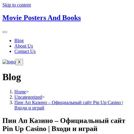
Skip to content
Movie Posters And Books
Blog
About Us
Contact Us
X
Blog
Home
>
Uncategorized
>
Пин Ап Казино – Официальный сайт Pin Up Casino |
Входи и играй
Пин Ап Казино – Официальный сайт
Pin Up Casino | Входи и играй