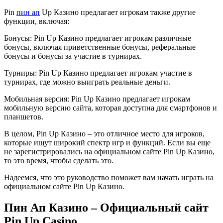
Pin
пин ап
Up Казино предлагает игрокам также другие
функции, включая:
Бонусы: Pin Up Казино предлагает игрокам различные
бонусы, включая приветственные бонусы, реферальные
бонусы и бонусы за участие в турнирах.
Турниры: Pin Up Казино предлагает игрокам участие в
турнирах, где можно выиграть реальные деньги.
Мобильная версия: Pin Up Казино предлагает игрокам
мобильную версию сайта, которая доступна для смартфонов и
планшетов.
В целом, Pin Up Казино – это отличное место для игроков,
которые ищут широкий спектр игр и функций. Если вы еще
не зарегистрировались на официальном сайте Pin Up Казино,
то это время, чтобы сделать это.
Надеемся, что это руководство поможет вам начать играть на
официальном сайте Pin Up Казино.
Пин Ап Казино – Официальный сайт
Pin Up Casino