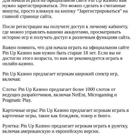
Для начала играть на официальном сайте Pin Up Казино вам
нужно зарегистрироваться. Это можно сделать в считанные
минуты, просто кликнув на кнопку “Зарегистрироваться” на
главной странице сайта.
После регистрации вы получите доступ к личному кабинету,
где можно управлять вашими аккаунтами, просматривать
историю игр и получать доступ к различным функциям сайта.
Важно помнить, что для начала играть на официальном сайте
Pin Up Казино вам нужно быть старше 18 лет. Если вы не
достигли этого возраста, то вам не рекомендуется играть в
онлайн-казино.
Pin Up Казино предлагает игрокам широкий спектр игр,
включая:
Слоты: Pin Up Казино предлагает более 1000 слотов от
ведущих разработчиков, включая NetEnt, Microgaming и
Pragmatic Play.
Карточные игры: Pin Up Казино предлагает игрокам играть в
карточные игры, такие как блэкджек, покер и бинго.
Рулетка: Pin Up Казино предлагает игрокам играть в рулетку,
включая американскую и европейскую версии.