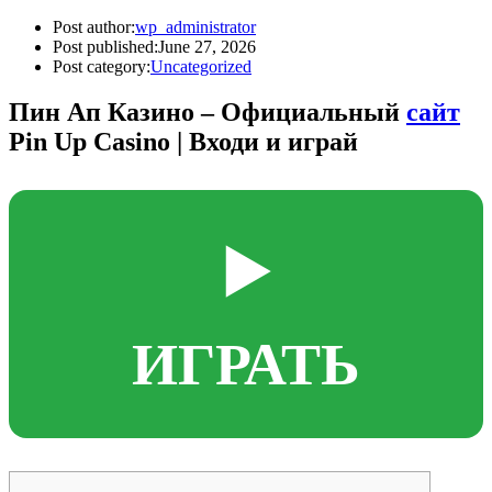
Post author:
wp_administrator
Post published:
June 27, 2026
Post category:
Uncategorized
Пин Ап Казино – Официальный
сайт
Pin Up Casino | Входи и играй
▶️
ИГРАТЬ