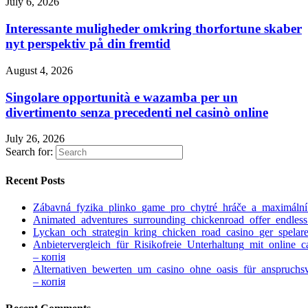
July 6, 2026
Interessante muligheder omkring thorfortune skaber
nyt perspektiv på din fremtid
August 4, 2026
Singolare opportunità e wazamba per un
divertimento senza precedenti nel casinò online
July 26, 2026
Search for:
Recent Posts
Zábavná_fyzika_plinko_game_pro_chytré_hráče_a_maximáln
Animated_adventures_surrounding_chickenroad_offer_endless
Lyckan_och_strategin_kring_chicken_road_casino_ger_spelare
Anbietervergleich_für_Risikofreie_Unterhaltung_mit_online_
– копія
Alternativen_bewerten_um_casino_ohne_oasis_für_anspruchs
– копія