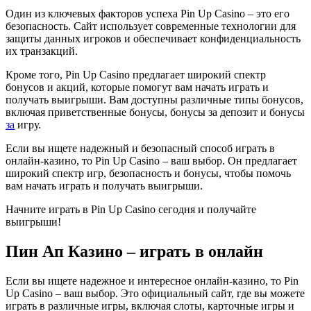
Один из ключевых факторов успеха Pin Up Casino – это его
безопасность. Сайт использует современные технологии для
защиты данных игроков и обеспечивает конфиденциальность
их транзакций.
Кроме того, Pin Up Casino предлагает широкий спектр
бонусов и акций, которые помогут вам начать играть и
получать выигрыши. Вам доступны различные типы бонусов,
включая приветственные бонусы, бонусы за депозит и бонусы
за
игру.
Если вы ищете надежный и безопасный способ играть в
онлайн-казино, то Pin Up Casino – ваш выбор. Он предлагает
широкий спектр игр, безопасность и бонусы, чтобы помочь
вам начать играть и получать выигрыши.
Начните играть в Pin Up Casino сегодня и получайте
выигрыши!
Пин Ап Казино – играть в онлайн
Если вы ищете надежное и интересное онлайн-казино, то Pin
Up Casino – ваш выбор. Это официальный сайт, где вы можете
играть в различные игры, включая слоты, карточные игры и