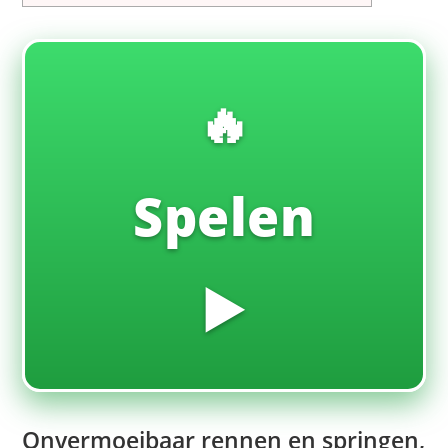
🔥
Spelen
▶️
Onvermoeibaar rennen en springen,