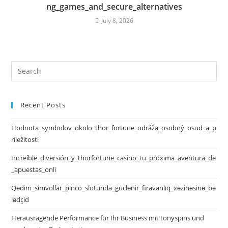
ng_games_and_secure_alternatives
July 8, 2026
Recent Posts
Hodnota_symbolov_okolo_thor_fortune_odráža_osobný_osud_a_p
ríležitosti
Increíble_diversión_y_thorfortune_casino_tu_próxima_aventura_de
_apuestas_onli
Qədim_simvollar_pinco_slotunda_güclənir_firavanlıq_xəzinəsinə_bə
lədçid
Herausragende Performance für Ihr Business mit tonyspins und