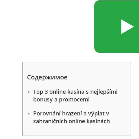
▶️
Содержимое
Top 3 online kasína s nejlepšími
bonusy a promocemi
Porovnání hrazení a výplat v
zahraničních online kasínách