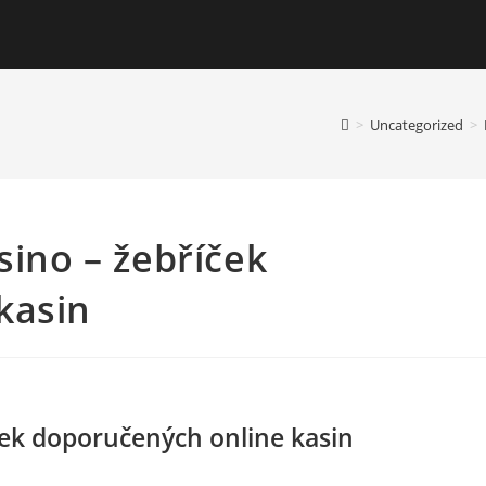
>
Uncategorized
>
sino – žebříček
kasin
ček doporučených online kasin