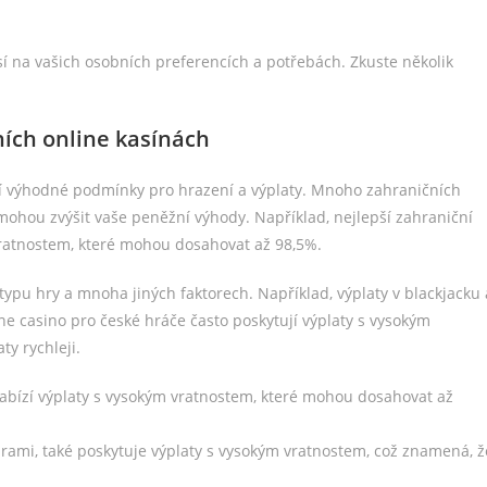
í na vašich osobních preferencích a potřebách. Zkuste několik
ních online kasínách
zí výhodné podmínky pro hrazení a výplaty. Mnoho zahraničních
mohou zvýšit vaše peněžní výhody. Například, nejlepší zahraniční
 vratnostem, které mohou dosahovat až 98,5%.
 typu hry a mnoha jiných faktorech. Například, výplaty v blackjacku 
line casino pro české hráče často poskytují výplaty s vysokým
y rychleji.
 nabízí výplaty s vysokým vratnostem, které mohou dosahovat až
rami, také poskytuje výplaty s vysokým vratnostem, což znamená, ž