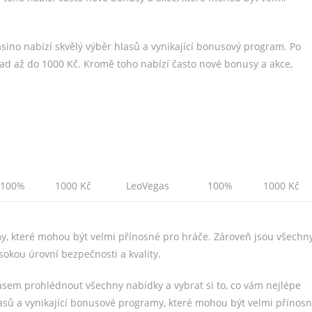
asino nabízí skvělý výběr hlasů a vynikající bonusový program. Po
lad až do 1000 Kč. Kromě toho nabízí často nové bonusy a akce,
100%
1000 Kč
LeoVegas
100%
1000 Kč
my, které mohou být velmi přínosné pro hráče. Zároveň jsou všechn
ysokou úrovní bezpečnosti a kvality.
časem prohlédnout všechny nabídky a vybrat si to, co vám nejlépe
hlasů a vynikající bonusové programy, které mohou být velmi přínos