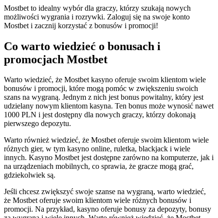
Mostbet to idealny wybór dla graczy, którzy szukają nowych
możliwości wygrania i rozrywki. Zaloguj się na swoje konto
Mostbet i zacznij korzystać z bonusów i promocji!
Co warto wiedzieć o bonusach i
promocjach Mostbet
Warto wiedzieć, że Mostbet kasyno oferuje swoim klientom wiele
bonusów i promocji, które mogą pomóc w zwiększeniu swoich
szans na wygraną. Jednym z nich jest bonus powitalny, który jest
udzielany nowym klientom kasyna. Ten bonus może wynosić nawet
1000 PLN i jest dostępny dla nowych graczy, którzy dokonają
pierwszego depozytu.
Warto również wiedzieć, że Mostbet oferuje swoim klientom wiele
różnych gier, w tym kasyno online, ruletka, blackjack i wiele
innych. Kasyno Mostbet jest dostępne zarówno na komputerze, jak i
na urządzeniach mobilnych, co sprawia, że gracze mogą grać,
gdziekolwiek są.
Jeśli chcesz zwiększyć swoje szanse na wygraną, warto wiedzieć,
że Mostbet oferuje swoim klientom wiele różnych bonusów i
promocji. Na przykład, kasyno oferuje bonusy za depozyty, bonusy
za wygraną i wiele innych. Warto również wiedzieć, że Mostbet