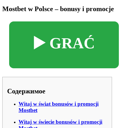
category:
Mostbet w Polsce – bonusy i promocje
▶️ GRAĆ
Содержимое
Witaj w świat bonusów i promocji
Mostbet
Witaj w świecie bonusów i promocji