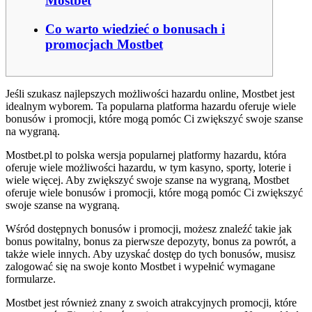
Mostbet
Co warto wiedzieć o bonusach i
promocjach Mostbet
Jeśli szukasz najlepszych możliwości hazardu online, Mostbet jest
idealnym wyborem. Ta popularna platforma hazardu oferuje wiele
bonusów i promocji, które mogą pomóc Ci zwiększyć swoje szanse
na wygraną.
Mostbet.pl to polska wersja popularnej platformy hazardu, która
oferuje wiele możliwości hazardu, w tym kasyno, sporty, loterie i
wiele więcej. Aby zwiększyć swoje szanse na wygraną, Mostbet
oferuje wiele bonusów i promocji, które mogą pomóc Ci zwiększyć
swoje szanse na wygraną.
Wśród dostępnych bonusów i promocji, możesz znaleźć takie jak
bonus powitalny, bonus za pierwsze depozyty, bonus za powrót, a
także wiele innych. Aby uzyskać dostęp do tych bonusów, musisz
zalogować się na swoje konto Mostbet i wypełnić wymagane
formularze.
Mostbet jest również znany z swoich atrakcyjnych promocji, które