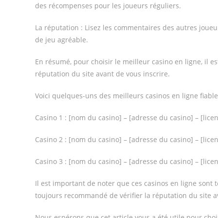
des récompenses pour les joueurs réguliers.
La réputation : Lisez les commentaires des autres joueur
de jeu agréable.
En résumé, pour choisir le meilleur casino en ligne, il e
réputation du site avant de vous inscrire.
Voici quelques-uns des meilleurs casinos en ligne fiable
Casino 1 : [nom du casino] – [adresse du casino] – [lice
Casino 2 : [nom du casino] – [adresse du casino] – [lice
Casino 3 : [nom du casino] – [adresse du casino] – [lice
Il est important de noter que ces casinos en ligne sont t
toujours recommandé de vérifier la réputation du site a
Nous espérons que cet article vous a été utile pour choi