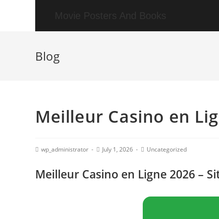
Movie Posters And Books
Blog
Meilleur Casino en Lig
wp_administrator
July 1, 2026
Uncategorized
Meilleur Casino en Ligne 2026 – Si