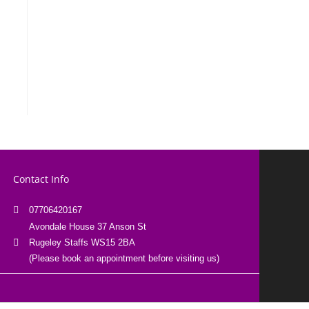
Contact Info
07706420167
Avondale House 37 Anson St
Rugeley Staffs WS15 2BA
(Please book an appointment before visiting us)