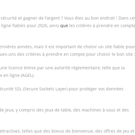
sécurité et gagner de l’argent ? Vous êtes au bon endroit ! Dans ce
 ligne fiables pour 2026, ainsi
que
les critères à prendre en compt
rnières années, mais il est important de choisir un site fiable pou
ues-uns des critères à prendre en compte pour choisir le bon site 
 une licence émise par une autorité réglementaire, telle que la
x en ligne (AGEL).
e sécurité SSL (Secure Sockets Layer) pour protéger vos données
de jeux, y compris des jeux de table, des machines à sous et des
 attractives, telles que des bonus de bienvenue, des offres de jeu et