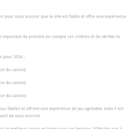
s pour vous assurer que le site est fiable et offre une expérience
st important de prendre en compte ces critères et de vérifier la
s pour 2026 :
nce du casino]
nce du casino]
nce du casino]
ous fiables et offrent une expérience de jeu agréable, mais il est
vant de vous inscrire.
sir le meilleur casino en ligne pour vos besoins. N’hésitez pas à