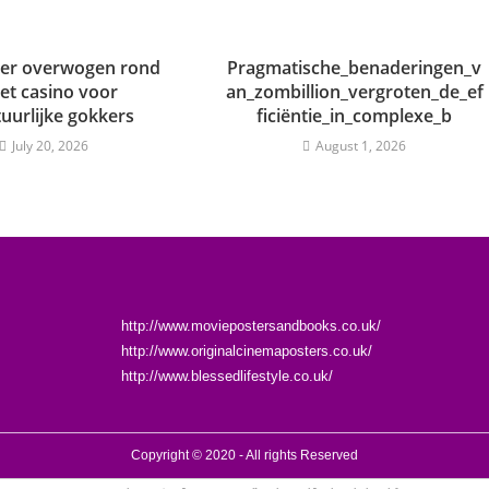
ier overwogen rond
Pragmatische_benaderingen_v
et casino voor
an_zombillion_vergroten_de_ef
uurlijke gokkers
ficiëntie_in_complexe_b
July 20, 2026
August 1, 2026
http://www.moviepostersandbooks.co.uk/
http://www.originalcinemaposters.co.uk/
http://www.blessedlifestyle.co.uk/
Copyright © 2020 - All rights Reserved