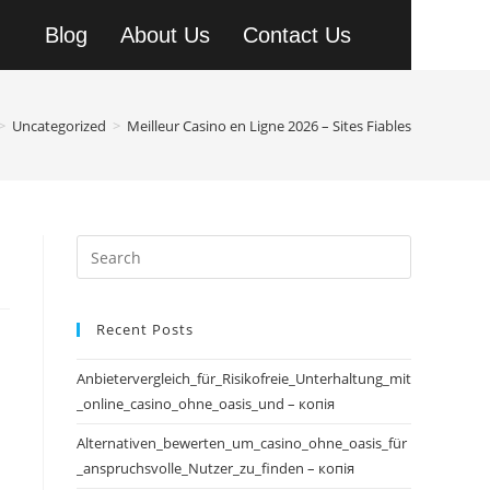
Blog
About Us
Contact Us
>
Uncategorized
>
Meilleur Casino en Ligne 2026 – Sites Fiables
Recent Posts
Anbietervergleich_für_Risikofreie_Unterhaltung_mit
_online_casino_ohne_oasis_und – копія
Alternativen_bewerten_um_casino_ohne_oasis_für
_anspruchsvolle_Nutzer_zu_finden – копія