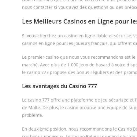
nous contacter si vous avez des questions ou des préoc
Les Meilleurs Casinos en Ligne pour le
Si vous cherchez un casino en ligne fiable et sécurisé,
casinos en ligne pour les joueurs français, qui offrent d
Le premier casino que nous vous recommandons est le Ca
marché. Avec plus de 1 000 jeux de hasard à votre dispo
le casino 777 propose des bonus réguliers et des promo
Les avantages du Casino 777
Le casino 777 offre une plateforme de jeu sécurisée et 
de Malte. De plus, le casino propose une équipe de supp
problème.
En deuxième position, nous recommandons le Casino Bet
ses bonus généreux. Le casino Betway propose plus de 5