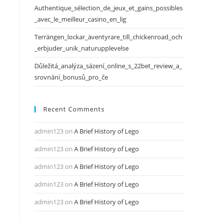
Authentique_sélection_de_jeux_et_gains_possibles
_avec_le_meilleur_casino_en_lig
Terrängen_lockar_äventyrare_till_chickenroad_och
_erbjuder_unik_naturupplevelse
Důležitá_analýza_sázení_online_s_22bet_review_a_
srovnání_bonusů_pro_če
Recent Comments
admin123
on
A Brief History of Lego
admin123
on
A Brief History of Lego
admin123
on
A Brief History of Lego
admin123
on
A Brief History of Lego
admin123
on
A Brief History of Lego