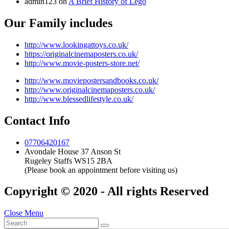
admin123
on
A Brief History of Lego
Our Family includes
http://www.lookingattoys.co.uk/
https://originalcinemaposters.co.uk/
http://www.movie-posters-store.net/
http://www.moviepostersandbooks.co.uk/
http://www.originalcinemaposters.co.uk/
http://www.blessedlifestyle.co.uk/
Contact Info
07706420167
Avondale House 37 Anson St
Rugeley Staffs WS15 2BA
(Please book an appointment before visiting us)
Copyright © 2020 - All rights Reserved
Close Menu