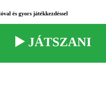
óval és gyors játékkezdéssel
▶️ JÁTSZANI