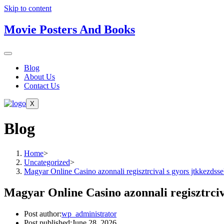
Skip to content
Movie Posters And Books
Blog
About Us
Contact Us
X
Blog
Home
>
Uncategorized
>
Magyar Online Casino azonnali regisztrcival s gyors jtkkezdsse
Magyar Online Casino azonnali regisztrciva
Post author:
wp_administrator
Post published:
June 28, 2026