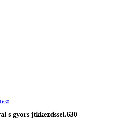
l.630
l s gyors jtkkezdssel.630