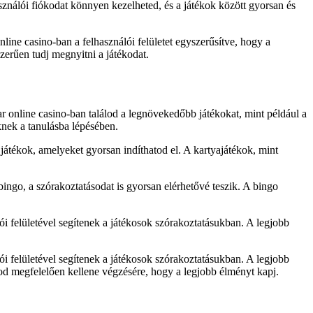
ználói fiókodat könnyen kezelheted, és a játékok között gyorsan és
line casino-ban a felhasználói felületet egyszerűsítve, hogy a
zerűen tudj megnyitni a játékodat.
 online casino-ban találod a legnövekedőbb játékokat, mint például a
knek a tanulásba lépésében.
játékok, amelyeket gyorsan indíthatod el. A kartyajátékok, mint
ingo, a szórakoztatásodat is gyorsan elérhetővé teszik. A bingo
i felületével segítenek a játékosok szórakoztatásukban. A legjobb
i felületével segítenek a játékosok szórakoztatásukban. A legjobb
od megfelelően kellene végzésére, hogy a legjobb élményt kapj.