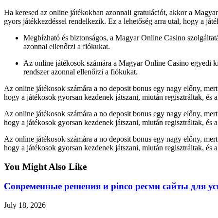
Ha keresed az online játékokban azonnali gratulációt, akkor a Magyar
gyors játékkezdéssel rendelkezik. Ez a lehetőség arra utal, hogy a ját
Megbízható és biztonságos, a Magyar Online Casino szolgáltatása
azonnal ellenőrzi a fiókukat.
Az online játékosok számára a Magyar Online Casino egyedi kínál
rendszer azonnal ellenőrzi a fiókukat.
Az online játékosok számára a no deposit bonus egy nagy előny, mert ar
hogy a játékosok gyorsan kezdenek játszani, miután regisztráltak, és a
Az online játékosok számára a no deposit bonus egy nagy előny, mert ar
hogy a játékosok gyorsan kezdenek játszani, miután regisztráltak, és a
Az online játékosok számára a no deposit bonus egy nagy előny, mert ar
hogy a játékosok gyorsan kezdenek játszani, miután regisztráltak, és a
You Might Also Like
Современные решения и pinco ресми сайты для у
July 18, 2026