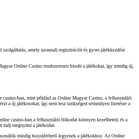
szolgáltatás, amely azonnali regisztrációt és gyors játékkezdést
agyar Online Casino rendszeresen frissíti a játékokat, így mindig új,
ne casino-ban, mint például az Online Magyar Casino, a felhasználói
érzi a új játékosokat, így nem lesz szükséged semmilyen fizetésre a
nline casino-ban a felhasználói fiókodat könnyen kezelheted, és a
n tudj megnyitni a játékodat.
elhasználók mindig hozzáférhető legyenek a játékokhoz. Az Online