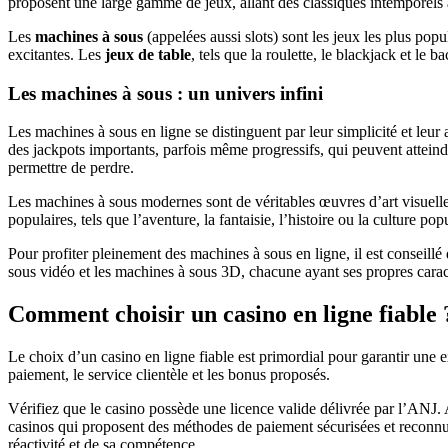
proposent une large gamme de jeux, allant des classiques intemporels
Les
machines à sous
(appelées aussi slots) sont les jeux les plus pop
excitantes. Les
jeux de table
, tels que la roulette, le blackjack et le
Les machines à sous : un univers infini
Les machines à sous en ligne se distinguent par leur simplicité et leur a
des jackpots importants, parfois même progressifs, qui peuvent attein
permettre de perdre.
Les machines à sous modernes sont de véritables œuvres d’art visuelle
populaires, tels que l’aventure, la fantaisie, l’histoire ou la culture po
Pour profiter pleinement des machines à sous en ligne, il est conseillé
sous vidéo et les machines à sous 3D, chacune ayant ses propres caract
Comment choisir un casino en ligne fiable 
Le choix d’un casino en ligne fiable est primordial pour garantir une ex
paiement, le service clientèle et les bonus proposés.
Vérifiez que le casino possède une licence valide délivrée par l’ANJ. 
casinos qui proposent des méthodes de paiement sécurisées et reconnues,
réactivité et de sa compétence.