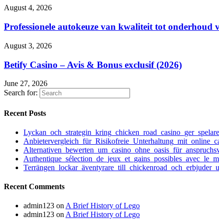
August 4, 2026
Professionele autokeuze van kwaliteit tot onderhoud v
August 3, 2026
Betify Casino – Avis & Bonus exclusif (2026)
June 27, 2026
Search for:
Recent Posts
Lyckan_och_strategin_kring_chicken_road_casino_ger_spelare
Anbietervergleich_für_Risikofreie_Unterhaltung_mit_online_
Alternativen_bewerten_um_casino_ohne_oasis_für_anspruchsv
Authentique_sélection_de_jeux_et_gains_possibles_avec_le_me
Terrängen_lockar_äventyrare_till_chickenroad_och_erbjuder_u
Recent Comments
admin123
on
A Brief History of Lego
admin123
on
A Brief History of Lego