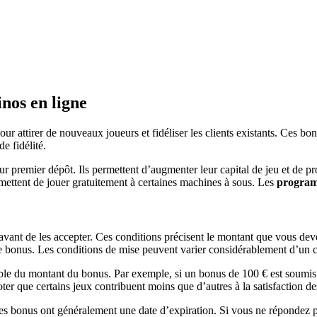
inos en ligne
r attirer de nouveaux joueurs et fidéliser les clients existants. Ces bo
e fidélité.
ur premier dépôt. Ils permettent d’augmenter leur capital de jeu et de p
ettent de jouer gratuitement à certaines machines à sous. Les
programm
s avant de les accepter. Ces conditions précisent le montant que vous de
le bonus. Les conditions de mise peuvent varier considérablement d’un cas
ple du montant du bonus. Par exemple, si un bonus de 100 € est soumis
oter que certains jeux contribuent moins que d’autres à la satisfaction d
 Les bonus ont généralement une date d’expiration. Si vous ne répondez p