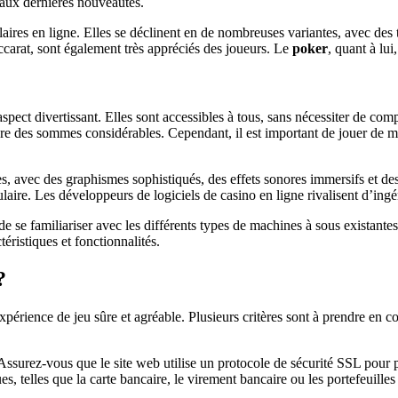
 aux dernières nouveautés.
ulaires en ligne. Elles se déclinent en de nombreuses variantes, avec des
 baccarat, sont également très appréciés des joueurs. Le
poker
, quant à lui
spect divertissant. Elles sont accessibles à tous, sans nécessiter de comp
dre des sommes considérables. Cependant, il est important de jouer de m
s, avec des graphismes sophistiqués, des effets sonores immersifs et des
pulaire. Les développeurs de logiciels de casino en ligne rivalisent d’ingé
 de se familiariser avec les différents types de machines à sous existant
éristiques et fonctionnalités.
?
périence de jeu sûre et agréable. Plusieurs critères sont à prendre en co
Assurez-vous que le site web utilise un protocole de sécurité SSL pour p
 telles que la carte bancaire, le virement bancaire ou les portefeuilles 