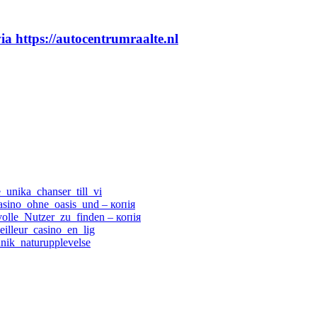
ia https://autocentrumraalte.nl
_unika_chanser_till_vi
casino_ohne_oasis_und – копія
olle_Nutzer_zu_finden – копія
illeur_casino_en_lig
nik_naturupplevelse