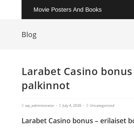
Movie Posters And Books
Blog
Larabet Casino bonus 
palkinnot
wp_administrator
July 4, 2026
Uncategorized
Larabet Casino bonus – erilaiset b