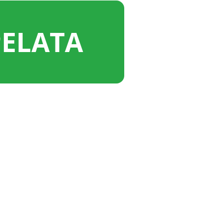
PELATA