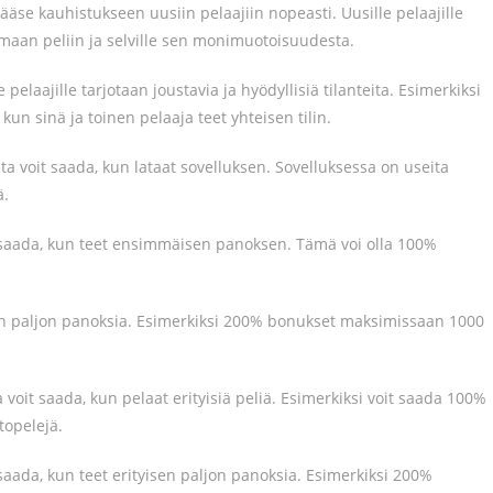
ääse kauhistukseen uusiin pelaajiin nopeasti. Uusille pelaajille
tumaan peliin ja selville sen monimuotoisuudesta.
pelaajille tarjotaan joustavia ja hyödyllisiä tilanteita. Esimerkiksi
n sinä ja toinen pelaaja teet yhteisen tilin.
ita voit saada, kun lataat sovelluksen. Sovelluksessa on useita
ä.
it saada, kun teet ensimmäisen panoksen. Tämä voi olla 100%
isen paljon panoksia. Esimerkiksi 200% bonukset maksimissaan 1000
 voit saada, kun pelaat erityisiä peliä. Esimerkiksi voit saada 100%
topelejä.
t saada, kun teet erityisen paljon panoksia. Esimerkiksi 200%