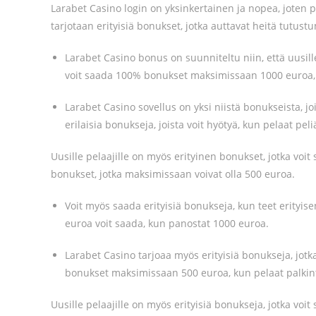
Larabet Casino login on yksinkertainen ja nopea, joten p
tarjotaan erityisiä bonukset, jotka auttavat heitä tutus
Larabet Casino bonus on suunniteltu niin, että uusille 
voit saada 100% bonukset maksimissaan 1000 euroa, ku
Larabet Casino sovellus on yksi niistä bonukseista, jo
erilaisia bonukseja, joista voit hyötyä, kun pelaat peli
Uusille pelaajille on myös erityinen bonukset, jotka vo
bonukset, jotka maksimissaan voivat olla 500 euroa.
Voit myös saada erityisiä bonukseja, kun teet erity
euroa voit saada, kun panostat 1000 euroa.
Larabet Casino tarjoaa myös erityisiä bonukseja, jotka
bonukset maksimissaan 500 euroa, kun pelaat palkin
Uusille pelaajille on myös erityisiä bonukseja, jotka voi