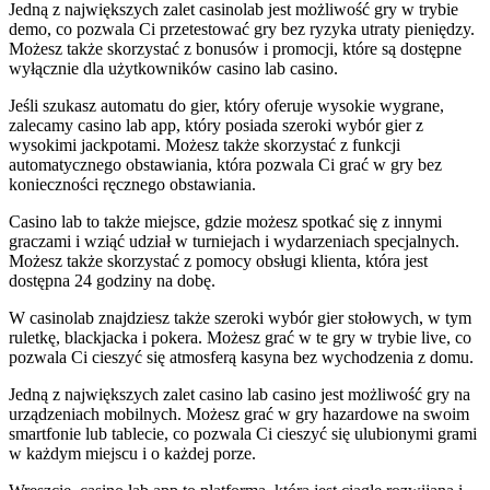
Jedną z największych zalet casinolab jest możliwość gry w trybie
demo, co pozwala Ci przetestować gry bez ryzyka utraty pieniędzy.
Możesz także skorzystać z bonusów i promocji, które są dostępne
wyłącznie dla użytkowników casino lab casino.
Jeśli szukasz automatu do gier, który oferuje wysokie wygrane,
zalecamy casino lab app, który posiada szeroki wybór gier z
wysokimi jackpotami. Możesz także skorzystać z funkcji
automatycznego obstawiania, która pozwala Ci grać w gry bez
konieczności ręcznego obstawiania.
Casino lab to także miejsce, gdzie możesz spotkać się z innymi
graczami i wziąć udział w turniejach i wydarzeniach specjalnych.
Możesz także skorzystać z pomocy obsługi klienta, która jest
dostępna 24 godziny na dobę.
W casinolab znajdziesz także szeroki wybór gier stołowych, w tym
ruletkę, blackjacka i pokera. Możesz grać w te gry w trybie live, co
pozwala Ci cieszyć się atmosferą kasyna bez wychodzenia z domu.
Jedną z największych zalet casino lab casino jest możliwość gry na
urządzeniach mobilnych. Możesz grać w gry hazardowe na swoim
smartfonie lub tablecie, co pozwala Ci cieszyć się ulubionymi grami
w każdym miejscu i o każdej porze.