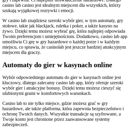
casino lab casino jest idealnym miejscem dla wszystkich, którzy
szukają wyjątkowej rozrywki i emocji.
W casino lab znajdziesz szeroki wybór gier, w tym automaty, gry
stołowe, takie jak blackjack, ruletka i poker, a także kasyno na
żywo. Dzięki temu możesz wybrać grę, która najlepiej odpowiada
Twoim preferencjom i umiejętnościom. Dodatkowo, casino lab app
umożliwia Ci grę w gry hazardowe o każdej porze i w każdym
miejscu, co sprawia, że casinolab jest jeszcze bardziej atrakcyjnym
miejscem dla graczy.
Automaty do gier w kasynach online
Wybór odpowiedniego automatu do gier w kasynach online jest
kluczowy, dlatego zalecamy casino lab app, który oferuje szeroki
wybór gier i atrakcyjne bonusy. Dzięki temu możesz cieszyć się
ulubionymi grami w komfortowych warunkach.
Casino lab to nie tylko miejsce, gdzie możesz grać w gry
hazardowe, ale także platforma, która zapewnia bezpieczeństwo i
ochronę Twoich danych. Wszystkie transakcje są szyfrowane, a
Twoje konto jest chronione przez zaawansowane systemy
zabezpieczeń.