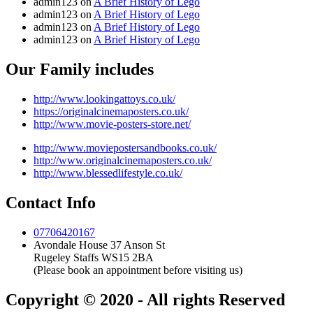
admin123
on
A Brief History of Lego
admin123
on
A Brief History of Lego
admin123
on
A Brief History of Lego
admin123
on
A Brief History of Lego
Our Family includes
http://www.lookingattoys.co.uk/
https://originalcinemaposters.co.uk/
http://www.movie-posters-store.net/
http://www.moviepostersandbooks.co.uk/
http://www.originalcinemaposters.co.uk/
http://www.blessedlifestyle.co.uk/
Contact Info
07706420167
Avondale House 37 Anson St
Rugeley Staffs WS15 2BA
(Please book an appointment before visiting us)
Copyright © 2020 - All rights Reserved