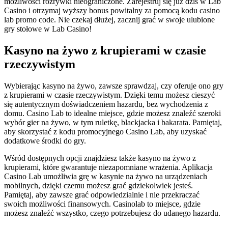
możliwości rozrywki nieograniczone. Zarejestruj się już dziś w Lab
Casino i otrzymaj wyższy bonus powitalny za pomocą kodu casino
lab promo code. Nie czekaj dłużej, zacznij grać w swoje ulubione
gry stołowe w Lab Casino!
Kasyno na żywo z krupierami w czasie
rzeczywistym
Wybierając kasyno na żywo, zawsze sprawdzaj, czy oferuje ono gry
z krupierami w czasie rzeczywistym. Dzięki temu możesz cieszyć
się autentycznym doświadczeniem hazardu, bez wychodzenia z
domu. Casino Lab to idealne miejsce, gdzie możesz znaleźć szeroki
wybór gier na żywo, w tym ruletkę, blackjacka i bakarata. Pamiętaj,
aby skorzystać z kodu promocyjnego Casino Lab, aby uzyskać
dodatkowe środki do gry.
Wśród dostępnych opcji znajdziesz także kasyno na żywo z
krupierami, które gwarantuje niezapomniane wrażenia. Aplikacja
Casino Lab umożliwia grę w kasynie na żywo na urządzeniach
mobilnych, dzięki czemu możesz grać gdziekolwiek jesteś.
Pamiętaj, aby zawsze grać odpowiedzialnie i nie przekraczać
swoich możliwości finansowych. Casinolab to miejsce, gdzie
możesz znaleźć wszystko, czego potrzebujesz do udanego hazardu.