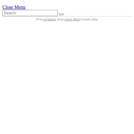
Close Menu
63 bn
ssb barasat
. Daily
current affairs
in hindi, today.