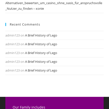
Alternativen_bewerten_um_casino_ohne_oasis_für_anspruchsvolle
_Nutzer_zu_finden – копія
Recent Comments
admin123
on
A Brief History of Lego
admin123
on
A Brief History of Lego
admin123
on
A Brief History of Lego
admin123
on
A Brief History of Lego
admin123
on
A Brief History of Lego
Our Family includes