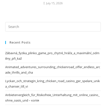
July 15, 2026
Recent Posts
Zábavná_fyzika_plinko_game_pro_chytré_hráče_a_maximální_odm
ěny_při_kaž
Animated_adventures_surrounding_chickenroad_offer_endless_arc
ade_thrills_and_cha
Lyckan_och_strategin_kring_chicken_road_casino_ger_spelare_unik
a_chanser_till_vi
Anbietervergleich_für_Risikofreie_Unterhaltung_mit_online_casino_
ohne_oasis_und – копія