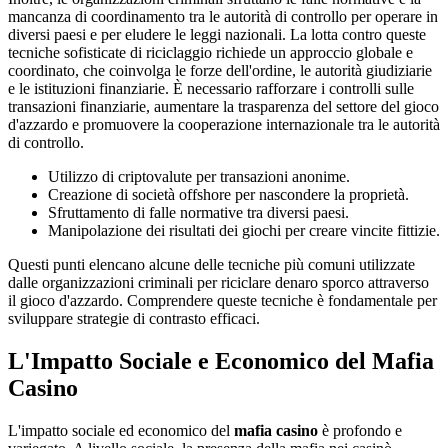
mancanza di coordinamento tra le autorità di controllo per operare in
diversi paesi e per eludere le leggi nazionali. La lotta contro queste
tecniche sofisticate di riciclaggio richiede un approccio globale e
coordinato, che coinvolga le forze dell'ordine, le autorità giudiziarie
e le istituzioni finanziarie. È necessario rafforzare i controlli sulle
transazioni finanziarie, aumentare la trasparenza del settore del gioco
d'azzardo e promuovere la cooperazione internazionale tra le autorità
di controllo.
Utilizzo di criptovalute per transazioni anonime.
Creazione di società offshore per nascondere la proprietà.
Sfruttamento di falle normative tra diversi paesi.
Manipolazione dei risultati dei giochi per creare vincite fittizie.
Questi punti elencano alcune delle tecniche più comuni utilizzate
dalle organizzazioni criminali per riciclare denaro sporco attraverso
il gioco d'azzardo. Comprendere queste tecniche è fondamentale per
sviluppare strategie di contrasto efficaci.
L'Impatto Sociale e Economico del Mafia
Casino
L'impatto sociale ed economico del
mafia casino
è profondo e