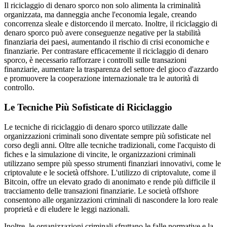
Il riciclaggio di denaro sporco non solo alimenta la criminalità
organizzata, ma danneggia anche l'economia legale, creando
concorrenza sleale e distorcendo il mercato. Inoltre, il riciclaggio di
denaro sporco può avere conseguenze negative per la stabilità
finanziaria dei paesi, aumentando il rischio di crisi economiche e
finanziarie. Per contrastare efficacemente il riciclaggio di denaro
sporco, è necessario rafforzare i controlli sulle transazioni
finanziarie, aumentare la trasparenza del settore del gioco d'azzardo
e promuovere la cooperazione internazionale tra le autorità di
controllo.
Le Tecniche Più Sofisticate di Riciclaggio
Le tecniche di riciclaggio di denaro sporco utilizzate dalle
organizzazioni criminali sono diventate sempre più sofisticate nel
corso degli anni. Oltre alle tecniche tradizionali, come l'acquisto di
fiches e la simulazione di vincite, le organizzazioni criminali
utilizzano sempre più spesso strumenti finanziari innovativi, come le
criptovalute e le società offshore. L'utilizzo di criptovalute, come il
Bitcoin, offre un elevato grado di anonimato e rende più difficile il
tracciamento delle transazioni finanziarie. Le società offshore
consentono alle organizzazioni criminali di nascondere la loro reale
proprietà e di eludere le leggi nazionali.
Inoltre, le organizzazioni criminali sfruttano le falle normative e la