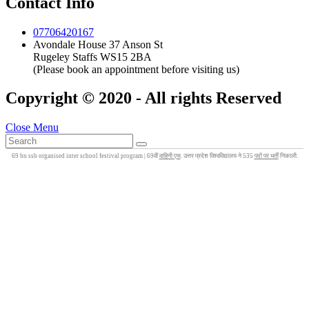
Contact Info
07706420167
Avondale House 37 Anson St
Rugeley Staffs WS15 2BA
(Please book an appointment before visiting us)
Copyright © 2020 - All rights Reserved
Close Menu
69 bn ssb organised inter school festival program | 69वीं
वाहिनी एस
. उत्तर प्रदेश विश्वविद्यालय ने 535
पदों पर भर्ती
निकाली.