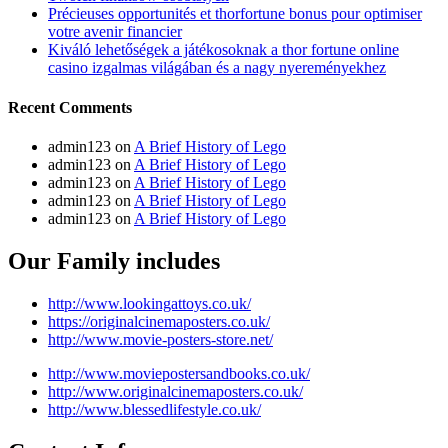
Précieuses opportunités et thorfortune bonus pour optimiser
votre avenir financier
Kiváló lehetőségek a játékosoknak a thor fortune online
casino izgalmas világában és a nagy nyereményekhez
Recent Comments
admin123
on
A Brief History of Lego
admin123
on
A Brief History of Lego
admin123
on
A Brief History of Lego
admin123
on
A Brief History of Lego
admin123
on
A Brief History of Lego
Our Family includes
http://www.lookingattoys.co.uk/
https://originalcinemaposters.co.uk/
http://www.movie-posters-store.net/
http://www.moviepostersandbooks.co.uk/
http://www.originalcinemaposters.co.uk/
http://www.blessedlifestyle.co.uk/