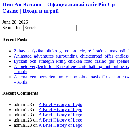
Пин Ап Казино – Официальный сайт Pin Up
Casino | Входи и играй
June 28, 2026
Search for:
Recent Posts
Zábavná_fyzika_plinko_game_pro_chytré_hráče_a_maximáln
Animated_adventures_surrounding_chickenroad_offer_endless
Lyckan_och_strategin_kring_chicken_road_casino_ger_spelare
Anbietervergleich_für_Risikofreie_Unterhaltung_mit_online_
– копія
Alternativen_bewerten_um_casino_ohne_oasis_für_anspruchs
– копія
Recent Comments
admin123
on
A Brief History of Lego
admin123
on
A Brief History of Lego
admin123
on
A Brief History of Lego
admin123
on
A Brief History of Lego
admin123
on
A Brief History of Lego