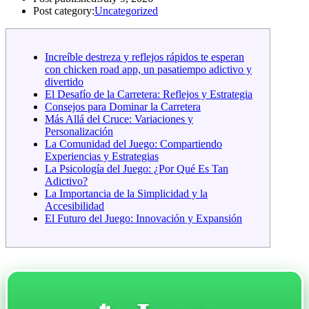
Post category:
Uncategorized
Increíble destreza y reflejos rápidos te esperan
con chicken road app, un pasatiempo adictivo y
divertido
El Desafío de la Carretera: Reflejos y Estrategia
Consejos para Dominar la Carretera
Más Allá del Cruce: Variaciones y
Personalización
La Comunidad del Juego: Compartiendo
Experiencias y Estrategias
La Psicología del Juego: ¿Por Qué Es Tan
Adictivo?
La Importancia de la Simplicidad y la
Accesibilidad
El Futuro del Juego: Innovación y Expansión