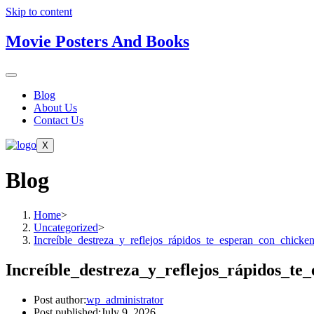
Skip to content
Movie Posters And Books
Blog
About Us
Contact Us
X
Blog
Home
>
Uncategorized
>
Increíble_destreza_y_reflejos_rápidos_te_esperan_con_chick
Increíble_destreza_y_reflejos_rápidos_t
Post author:
wp_administrator
Post published:
July 9, 2026