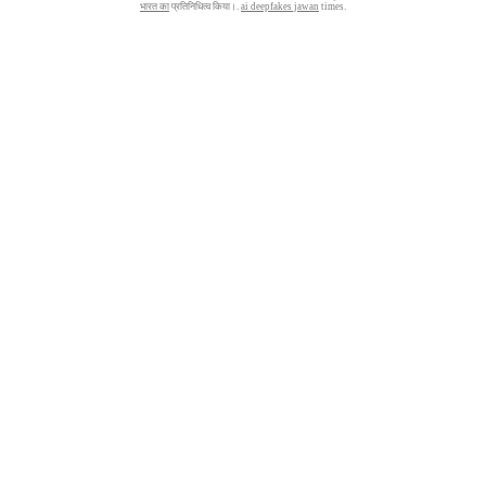
भारत का
प्रतिनिधित्व किया।.
ai deepfakes jawan
times.