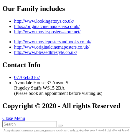
Our Family includes
http://www.lookingattoys.co.uk/
https://originalcinemaposters.co.uk/
http://www.movie-posters-store.net/
http://www.moviepostersandbooks.co.uk/
http://www.originalcinemaposters.co.uk/
http://www.blessedlifestyle.co.uk/
Contact Info
07706420167
Avondale House 37 Anson St
Rugeley Staffs WS15 2BA
(Please book an appointment before visiting us)
Copyright © 2020 - All rights Reserved
Close Menu
Астероїд‑арахіс
виявився уламком
давнього космічного вибуху. चंद्र शेखर कुमार ने कोलंबो में clgf वार्षिक बोर्ड बैठक में