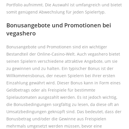
Portfolio aufnimmt. Die Auswahl ist umfangreich und bietet
somit genügend Abwechslung für jeden Spielertyp.
Bonusangebote und Promotionen bei
vegashero
Bonusangebote und Promotionen sind ein wichtiger
Bestandteil der Online-Casino-Welt. Auch vegashero bietet
seinen Spielern verschiedene attraktive Angebote, um sie
zu gewinnen und zu halten. Ein typischer Bonus ist der
Willkommensbonus, der neuen Spielern bei ihrer ersten
Einzahlung gewährt wird. Dieser Bonus kann in Form eines
Geldbetrags oder als Freispiele für bestimmte
Spielautomaten ausgezahlt werden. Es ist jedoch wichtig,
die Bonusbedingungen sorgfältig zu lesen, da diese oft an
Umsatzbedingungen geknüpft sind. Das bedeutet, dass der
Bonusbetrag und/oder die Gewinne aus Freispielen
mehrmals umgesetzt werden müssen, bevor eine