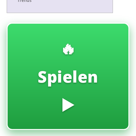
Trends
🔥
Spielen
▶️