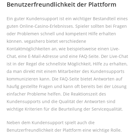
Benutzerfreundlichkeit der Plattform
Ein guter Kundensupport ist ein wichtiger Bestandteil eines
guten Online-Casino-Erlebnisses. Spieler sollten bei Fragen
oder Problemen schnell und kompetent Hilfe erhalten
können. vegashero bietet verschiedene
Kontaktmöglichkeiten an, wie beispielsweise einen Live-
Chat, eine E-Mail-Adresse und eine FAQ-Seite. Der Live-Chat
ist in der Regel die schnellste Möglichkeit, Hilfe zu erhalten,
da man direkt mit einem Mitarbeiter des Kundensupports
kommunizieren kann. Die FAQ-Seite bietet Antworten auf
häufig gestellte Fragen und kann oft bereits bei der Lösung
einfacher Probleme helfen. Die Reaktionszeit des
Kundensupports und die Qualität der Antworten sind
wichtige Kriterien für die Beurteilung der Servicequalität.
Neben dem Kundensupport spielt auch die
Benutzerfreundlichkeit der Plattform eine wichtige Rolle.