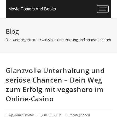
Movie Posters And Books
Blog
>
Uncategorized
>
Glanzvolle Unterhaltung und seriöse Chancen – D
Glanzvolle Unterhaltung und
seriöse Chancen – Dein Weg
zum Erfolg mit vegashero im
Online-Casino
wp_administrator
June 22, 2026
Uncategorized