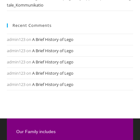
tale_Kommunikatio
Recent Comments
admin123
on
A Brief History of Lego
admin123
on
A Brief History of Lego
admin123
on
A Brief History of Lego
admin123
on
A Brief History of Lego
admin123
on
A Brief History of Lego
Our Family includes