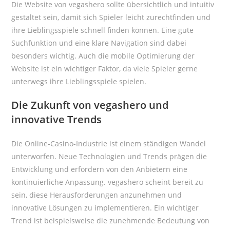
Die Website von vegashero sollte übersichtlich und intuitiv
gestaltet sein, damit sich Spieler leicht zurechtfinden und
ihre Lieblingsspiele schnell finden können. Eine gute
Suchfunktion und eine klare Navigation sind dabei
besonders wichtig. Auch die mobile Optimierung der
Website ist ein wichtiger Faktor, da viele Spieler gerne
unterwegs ihre Lieblingsspiele spielen.
Die Zukunft von vegashero und
innovative Trends
Die Online-Casino-Industrie ist einem ständigen Wandel
unterworfen. Neue Technologien und Trends prägen die
Entwicklung und erfordern von den Anbietern eine
kontinuierliche Anpassung. vegashero scheint bereit zu
sein, diese Herausforderungen anzunehmen und
innovative Lösungen zu implementieren. Ein wichtiger
Trend ist beispielsweise die zunehmende Bedeutung von