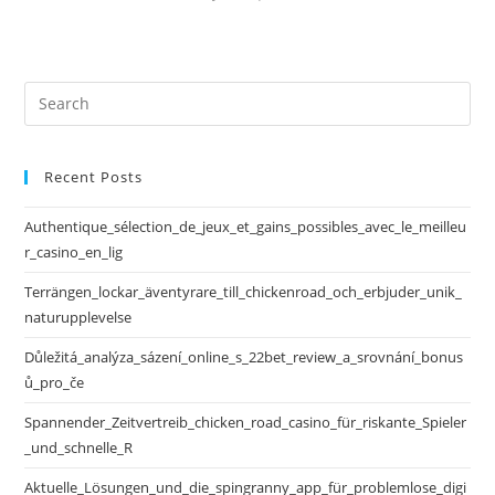
Recent Posts
Authentique_sélection_de_jeux_et_gains_possibles_avec_le_meilleu
r_casino_en_lig
Terrängen_lockar_äventyrare_till_chickenroad_och_erbjuder_unik_
naturupplevelse
Důležitá_analýza_sázení_online_s_22bet_review_a_srovnání_bonus
ů_pro_če
Spannender_Zeitvertreib_chicken_road_casino_für_riskante_Spieler
_und_schnelle_R
Aktuelle_Lösungen_und_die_spingranny_app_für_problemlose_digi