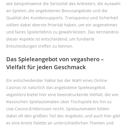
wie beispielsweise die Seriosität des Anbieters, die Auswahl
an Spielen, die angebotenen Bonusangebote und die
Qualität des Kundensupports. Transparenz und Sicherheit
sollten dabei oberste Priorität haben, um ein angenehmes
und faires Spielerlebnis zu gewährleisten. Das Verständnis
dieser Aspekte ist entscheidend, um fundierte
Entscheidungen treffen zu können.
Das Spieleangebot von vegashero –
Vielfalt für jeden Geschmack
Ein entscheidender Faktor bei der Wahl eines Online-
Casinos ist natürlich das angebotene Spieleangebot.
vegashero bietet hier eine beeindruckende Vielfalt, die von
klassischen Spielautomaten über Tischspiele bis hin zu
Live-Casino-Erlebnissen reicht. Spielautomaten bilden
dabei oft den größten Teil des Angebots, und auch hier gibt
es eine breite Palette an unterschiedlichen Themen und