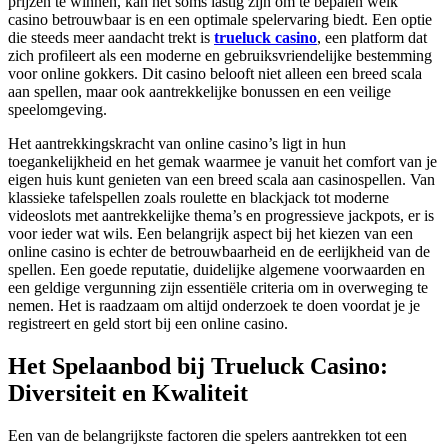
prijzen te winnen, kan het soms lastig zijn om te bepalen welk
casino betrouwbaar is en een optimale spelervaring biedt. Een optie
die steeds meer aandacht trekt is
trueluck casino
, een platform dat
zich profileert als een moderne en gebruiksvriendelijke bestemming
voor online gokkers. Dit casino belooft niet alleen een breed scala
aan spellen, maar ook aantrekkelijke bonussen en een veilige
speelomgeving.
Het aantrekkingskracht van online casino’s ligt in hun
toegankelijkheid en het gemak waarmee je vanuit het comfort van je
eigen huis kunt genieten van een breed scala aan casinospellen. Van
klassieke tafelspellen zoals roulette en blackjack tot moderne
videoslots met aantrekkelijke thema’s en progressieve jackpots, er is
voor ieder wat wils. Een belangrijk aspect bij het kiezen van een
online casino is echter de betrouwbaarheid en de eerlijkheid van de
spellen. Een goede reputatie, duidelijke algemene voorwaarden en
een geldige vergunning zijn essentiële criteria om in overweging te
nemen. Het is raadzaam om altijd onderzoek te doen voordat je je
registreert en geld stort bij een online casino.
Het Spelaanbod bij Trueluck Casino:
Diversiteit en Kwaliteit
Een van de belangrijkste factoren die spelers aantrekken tot een