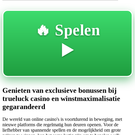
🔥 Spelen
▶️
Genieten van exclusieve bonussen bij
trueluck casino en winstmaximalisatie
gegarandeerd
De wereld van online casino's is voortdurend in beweging, met
nieuwe platforms die regelmatig hun deuren openen. Voor de
liefhebber van spannende spellen en de mogelijkheid om grote