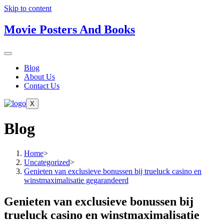
Skip to content
Movie Posters And Books
Blog
About Us
Contact Us
X
Blog
Home
>
Uncategorized
>
Genieten van exclusieve bonussen bij trueluck casino en
winstmaximalisatie gegarandeerd
Genieten van exclusieve bonussen bij
trueluck casino en winstmaximalisatie