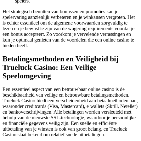
spelers.
Het strategisch benutten van bonussen en promoties kan je
spelervaring aanzienlijk verbeteren en je winkansen vergroten. Het
is echter essentieel om de algemene voorwaarden zorgvuldig te
lezen en je bewust te zijn van de wagering requirements voordat je
een bonus accepteert. Zo voorkom je vervelende verrassingen en
kun je optimaal genieten van de voordelen die een online casino te
bieden heeft.
Betalingsmethoden en Veiligheid bij
Trueluck Casino: Een Veilige
Speelomgeving
Een essentieel aspect van een betrouwbaar online casino is de
beschikbaarheid van veilige en betrouwbare betalingsmethoden.
Trueluck Casino biedt een verscheidenheid aan betaalmethoden aan,
waaronder creditcards (Visa, Mastercard), e-wallets (Skrill, Neteller)
en bankoverschrijvingen. Alle betalingen worden versleuteld met
behulp van de nieuwste SSL-technologie, waardoor je persoonlijke
en financiële gegevens veilig zijn. Een snelle en efficiënte
uitbetaling van je winsten is ook van groot belang, en Trueluck
Casino staat bekend om relatief snelle uitbetalingen.