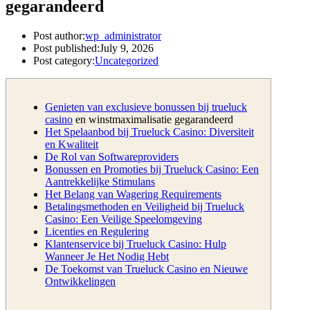
gegarandeerd
Post author:
wp_administrator
Post published:
July 9, 2026
Post category:
Uncategorized
Genieten van exclusieve bonussen bij trueluck
casino
en winstmaximalisatie gegarandeerd
Het Spelaanbod bij Trueluck Casino: Diversiteit
en Kwaliteit
De Rol van Softwareproviders
Bonussen en Promoties bij Trueluck Casino: Een
Aantrekkelijke Stimulans
Het Belang van Wagering Requirements
Betalingsmethoden en Veiligheid bij Trueluck
Casino: Een Veilige Speelomgeving
Licenties en Regulering
Klantenservice bij Trueluck Casino: Hulp
Wanneer Je Het Nodig Hebt
De Toekomst van Trueluck Casino en Nieuwe
Ontwikkelingen