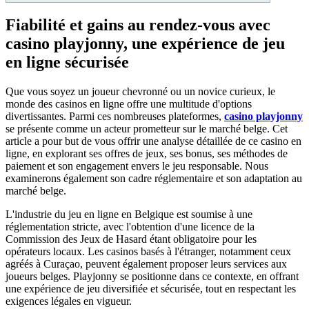
Fiabilité et gains au rendez-vous avec
casino playjonny, une expérience de jeu
en ligne sécurisée
Que vous soyez un joueur chevronné ou un novice curieux, le
monde des casinos en ligne offre une multitude d'options
divertissantes. Parmi ces nombreuses plateformes,
casino playjonny
se présente comme un acteur prometteur sur le marché belge. Cet
article a pour but de vous offrir une analyse détaillée de ce casino en
ligne, en explorant ses offres de jeux, ses bonus, ses méthodes de
paiement et son engagement envers le jeu responsable. Nous
examinerons également son cadre réglementaire et son adaptation au
marché belge.
L'industrie du jeu en ligne en Belgique est soumise à une
réglementation stricte, avec l'obtention d'une licence de la
Commission des Jeux de Hasard étant obligatoire pour les
opérateurs locaux. Les casinos basés à l'étranger, notamment ceux
agréés à Curaçao, peuvent également proposer leurs services aux
joueurs belges. Playjonny se positionne dans ce contexte, en offrant
une expérience de jeu diversifiée et sécurisée, tout en respectant les
exigences légales en vigueur.