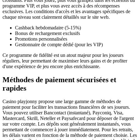
croissants. Plus vous jouez, plus vous grimpez dans les échelons du
programme VIP, et plus vous avez accès à des récompenses
exclusives. Les conditions d'accès et les avantages spécifiques de
chaque niveau sont clairement détaillés sur le site web.
Cashback hebdomadaire (5-15%)
Bonus de rechargement exclusifs
Promotions personnalisées
Gestionnaire de compte dédié (pour les VIP)
Ce programme de fidélité est un atout majeur pour les joueurs
réguliers, leur permettant de maximiser leurs gains et de profiter
d'une expérience de jeu encore plus enrichissante.
Méthodes de paiement sécurisées et
rapides
Casino playjonny propose une large gamme de méthodes de
paiement pour faciliter les transactions financières de ses joueurs.
Vous pouvez utiliser Bancontact (instantané), Payconiq, Visa,
Mastercard, Skrill, Neteller et Paysafecard pour déposer de l'argent
sur votre compte. Les dépôts sont généralement instantanés, vous
permettant de commencer à jouer immédiatement. Pour les retraits,
les délais varient en fonction de la méthode de paiement choisie. Les