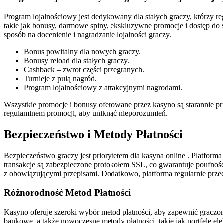
Program lojalnościowy jest dedykowany dla stałych graczy, którzy re
takie jak bonusy, darmowe spiny, ekskluzywne promocje i dostęp do 
sposób na docenienie i nagradzanie lojalności graczy.
Bonus powitalny dla nowych graczy.
Bonusy reload dla stałych graczy.
Cashback – zwrot części przegranych.
Turnieje z pulą nagród.
Program lojalnościowy z atrakcyjnymi nagrodami.
Wszystkie promocje i bonusy oferowane przez kasyno są starannie pr
regulaminem promocji, aby uniknąć nieporozumień.
Bezpieczeństwo i Metody Płatności
Bezpieczeństwo graczy jest priorytetem dla kasyna online . Platfo
transakcje są zabezpieczone protokołem SSL, co gwarantuje poufność
z obowiązującymi przepisami. Dodatkowo, platforma regularnie przec
Różnorodność Metod Płatności
Kasyno oferuje szeroki wybór metod płatności, aby zapewnić graczom 
bankowe, a także nowoczesne metody płatności, takie jak portfele elekt