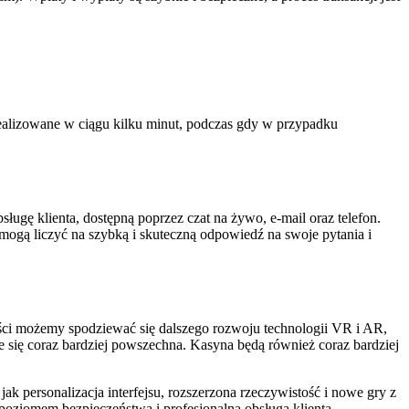
 realizowane w ciągu kilku minut, podczas gdy w przypadku
ugę klienta, dostępną poprzez czat na żywo, e-mail oraz telefon.
mogą liczyć na szybką i skuteczną odpowiedź na swoje pytania i
łości możemy spodziewać się dalszego rozwoju technologii VR i AR,
ie się coraz bardziej powszechna. Kasyna będą również coraz bardziej
k personalizacja interfejsu, rozszerzona rzeczywistość i nowe gry z
poziomem bezpieczeństwa i profesjonalną obsługą klienta.