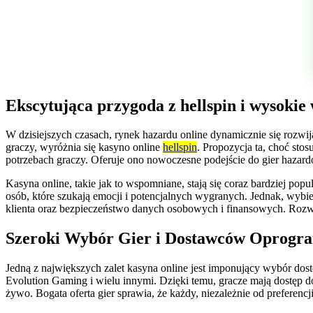
Ekscytująca przygoda z hellspin i wysokie
W dzisiejszych czasach, rynek hazardu online dynamicznie się rozwij
graczy, wyróżnia się kasyno online
hellspin
. Propozycja ta, choć st
potrzebach graczy. Oferuje ono nowoczesne podejście do gier hazard
Kasyna online, takie jak to wspomniane, stają się coraz bardziej po
osób, które szukają emocji i potencjalnych wygranych. Jednak, wybier
klienta oraz bezpieczeństwo danych osobowych i finansowych. Rozwa
Szeroki Wybór Gier i Dostawców Oprogr
Jedną z największych zalet kasyna online jest imponujący wybór do
Evolution Gaming i wielu innymi. Dzięki temu, gracze mają dostęp do 
żywo. Bogata oferta gier sprawia, że każdy, niezależnie od preferencj