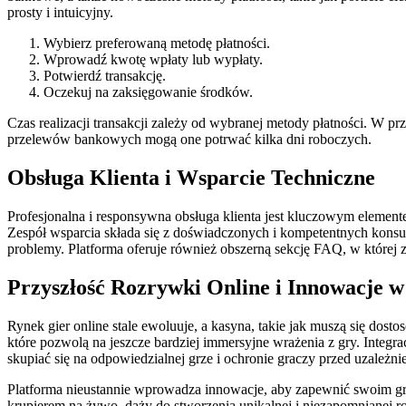
prosty i intuicyjny.
Wybierz preferowaną metodę płatności.
Wprowadź kwotę wpłaty lub wypłaty.
Potwierdź transakcję.
Oczekuj na zaksięgowanie środków.
Czas realizacji transakcji zależy od wybranej metody płatności. W p
przelewów bankowych mogą one potrwać kilka dni roboczych.
Obsługa Klienta i Wsparcie Techniczne
Profesjonalna i responsywna obsługa klienta jest kluczowym elemente
Zespół wsparcia składa się z doświadczonych i kompetentnych konsul
problemy. Platforma oferuje również obszerną sekcję FAQ, w której z
Przyszłość Rozrywki Online i Innowacje w 
Rynek gier online stale ewoluuje, a kasyna, takie jak muszą się do
które pozwolą na jeszcze bardziej immersyjne wrażenia z gry. Integra
skupiać się na odpowiedzialnej grze i ochronie graczy przed uzależni
Platforma nieustannie wprowadza innowacje, aby zapewnić swoim gracz
krupierem na żywo. dąży do stworzenia unikalnej i niezapomnianej r