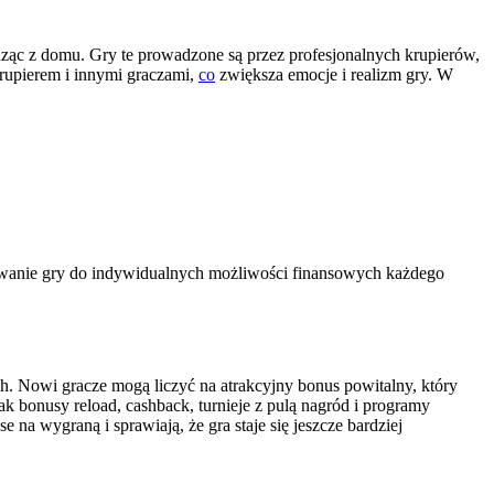
ząc z domu. Gry te prowadzone są przez profesjonalnych krupierów,
rupierem i innymi graczami,
co
zwiększa emocje i realizm gry. W
osowanie gry do indywidualnych możliwości finansowych każdego
ch. Nowi gracze mogą liczyć na atrakcyjny bonus powitalny, który
k bonusy reload, cashback, turnieje z pulą nagród i programy
na wygraną i sprawiają, że gra staje się jeszcze bardziej