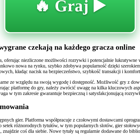
🔥 Graj ▶️
 wygrane czekają na każdego gracza online
a, oferując niezliczone możliwości rozrywki i potencjalnie lukratywn
osunkowo nowa na rynku, szybko zdobywa popularność dzięki szerokiem
owych, kładąc nacisk na bezpieczeństwo, szybkość transakcji i komfor
pularne ze względu na swoją wygodę i dostępność. Możliwość gry z dow
ając platformę do gry, należy zwrócić uwagę na kilka kluczowych aspek
ga w tym zakresie gwarantuje bezpieczną i satysfakcjonującą rozryw
amowania
stępnych gier. Platforma współpracuje z czołowymi dostawcami oprogr
setek różnorodnych tytułów, w tym popularnych slotów, gier stołowych, 
i, znajdzie coś dla siebie. Nowe tytuły są regularnie dodawane do bibl