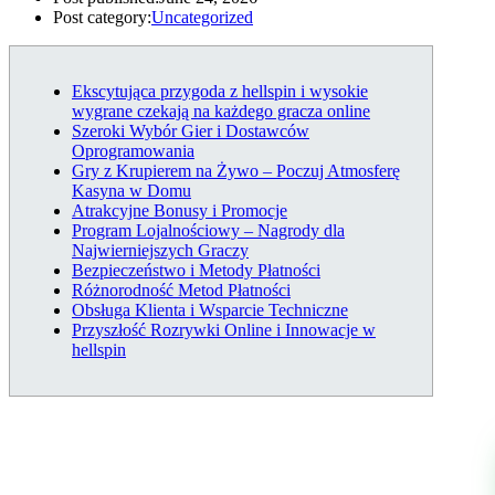
Post category:
Uncategorized
Ekscytująca przygoda z hellspin i wysokie
wygrane czekają na każdego gracza online
Szeroki Wybór Gier i Dostawców
Oprogramowania
Gry z Krupierem na Żywo – Poczuj Atmosferę
Kasyna w Domu
Atrakcyjne Bonusy i Promocje
Program Lojalnościowy – Nagrody dla
Najwierniejszych Graczy
Bezpieczeństwo i Metody Płatności
Różnorodność Metod Płatności
Obsługa Klienta i Wsparcie Techniczne
Przyszłość Rozrywki Online i Innowacje w
hellspin