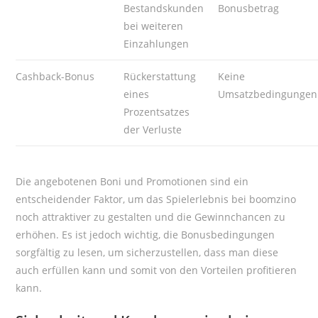
Bestandskunden
Bonusbetrag
bei weiteren
Einzahlungen
Cashback-Bonus
Rückerstattung
Keine
eines
Umsatzbedingungen
Prozentsatzes
der Verluste
Die angebotenen Boni und Promotionen sind ein
entscheidender Faktor, um das Spielerlebnis bei boomzino
noch attraktiver zu gestalten und die Gewinnchancen zu
erhöhen. Es ist jedoch wichtig, die Bonusbedingungen
sorgfältig zu lesen, um sicherzustellen, dass man diese
auch erfüllen kann und somit von den Vorteilen profitieren
kann.