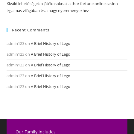
Kiváló lehetőségek a játékosoknak a thor fortune online casino
izgalmas világában és a nagy nyereményekhez
Recent Comments
admin123
on
A Brief History of Lego
admin123
on
A Brief History of Lego
admin123
on
A Brief History of Lego
admin123
on
A Brief History of Lego
admin123
on
A Brief History of Lego
Our Family includes