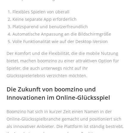
Flexibles Spielen von überall
Keine separate App erforderlich
Platzsparend und benutzerfreundlich
Automatische Anpassung an die Bildschirmgröße
Volle Funktionalität wie auf der Desktop-Version
Der Komfort und die Flexibilität, die die mobile Nutzung
bietet, machen boomzino zu einer attraktiven Option für
Spieler, die auch unterwegs nicht auf ihr
Glücksspielerlebnis verzichten möchten.
Die Zukunft von boomzino und
Innovationen im Online-Glücksspiel
Boomzino hat sich in kurzer Zeit einen Namen in der
Online-Glücksspielbranche gemacht und positioniert sich
als innovativer Anbieter. Die Plattform ist ständig bestrebt,