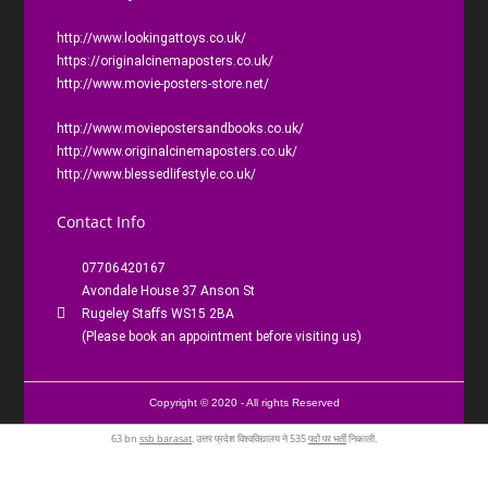
http://www.lookingattoys.co.uk/
https://originalcinemaposters.co.uk/
http://www.movie-posters-store.net/
http://www.moviepostersandbooks.co.uk/
http://www.originalcinemaposters.co.uk/
http://www.blessedlifestyle.co.uk/
Contact Info
07706420167
Avondale House 37 Anson St
Rugeley Staffs WS15 2BA
(Please book an appointment before visiting us)
Copyright © 2020 - All rights Reserved
63 bn
ssb barasat
. उत्तर प्रदेश विश्वविद्यालय ने 535
पदों पर भर्ती
निकाली.