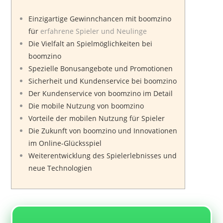
Einzigartige Gewinnchancen mit boomzino
für
erfahrene Spieler und Neulinge
Die Vielfalt an Spielmöglichkeiten bei
boomzino
Spezielle Bonusangebote und Promotionen
Sicherheit und Kundenservice bei boomzino
Der Kundenservice von boomzino im Detail
Die mobile Nutzung von boomzino
Vorteile der mobilen Nutzung für Spieler
Die Zukunft von boomzino und Innovationen
im Online-Glücksspiel
Weiterentwicklung des Spielerlebnisses und
neue Technologien