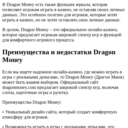
В Dragon Money есть также функция зеркала, которая
позволяет игрокам играть в казино, не оставляя своих личных
данных. Это особенно полезно для игроков, которые хотят
играть в казино, но не хотят оставлять свои личные данные.
В целом, Dragon Money – это официальное онлайн-казино,
которое предлагает игрокам широкий спектр игр и функций
для комфортного игрового процесса.
Преимущества и недостатки Dragon
Money
Если вы ищете надежное онлайн-казино, где можно играть в
игры с реальными деньгами, то Dragon Money (Драгон Мани)
может быть вашим выбором. Официальный сайт
dragonmoney.com предлагает широкий спектр игр, включая
слоты, карточные игры и рулетку.
Преимущества Dragon Money:
• Уникальный дизайн сайта, который создает комфортную
атмосферу для игроков.
• Возможность играть в игры с реальными деньгами, что