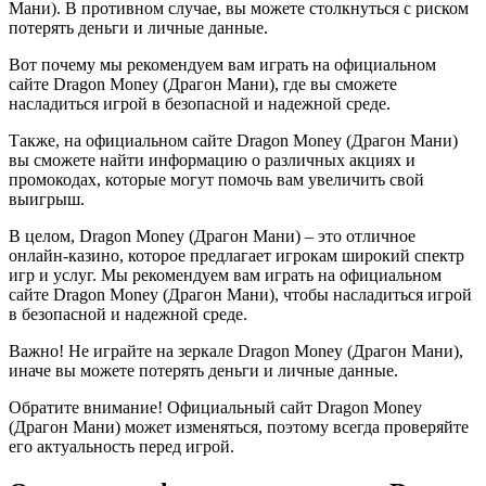
Мани). В противном случае, вы можете столкнуться с риском
потерять деньги и личные данные.
Вот почему мы рекомендуем вам играть на официальном
сайте Dragon Money (Драгон Мани), где вы сможете
насладиться игрой в безопасной и надежной среде.
Также, на официальном сайте Dragon Money (Драгон Мани)
вы сможете найти информацию о различных акциях и
промокодах, которые могут помочь вам увеличить свой
выигрыш.
В целом, Dragon Money (Драгон Мани) – это отличное
онлайн-казино, которое предлагает игрокам широкий спектр
игр и услуг. Мы рекомендуем вам играть на официальном
сайте Dragon Money (Драгон Мани), чтобы насладиться игрой
в безопасной и надежной среде.
Важно! Не играйте на зеркале Dragon Money (Драгон Мани),
иначе вы можете потерять деньги и личные данные.
Обратите внимание! Официальный сайт Dragon Money
(Драгон Мани) может изменяться, поэтому всегда проверяйте
его актуальность перед игрой.