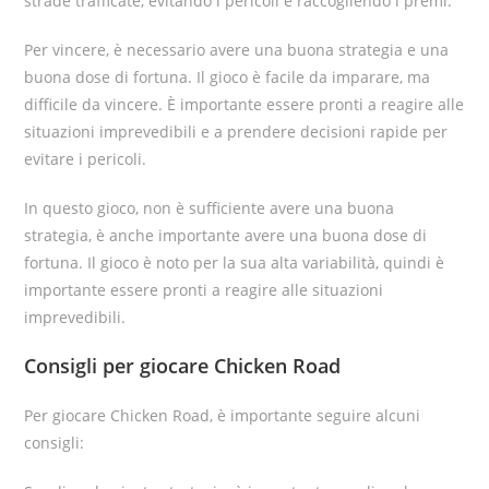
strade trafficate, evitando i pericoli e raccogliendo i premi.
Per vincere, è necessario avere una buona strategia e una
buona dose di fortuna. Il gioco è facile da imparare, ma
difficile da vincere. È importante essere pronti a reagire alle
situazioni imprevedibili e a prendere decisioni rapide per
evitare i pericoli.
In questo gioco, non è sufficiente avere una buona
strategia, è anche importante avere una buona dose di
fortuna. Il gioco è noto per la sua alta variabilità, quindi è
importante essere pronti a reagire alle situazioni
imprevedibili.
Consigli per giocare Chicken Road
Per giocare Chicken Road, è importante seguire alcuni
consigli: