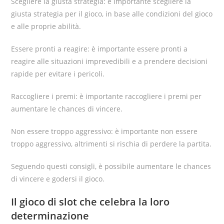
Scegliere la giusta strategia: è importante scegliere la
giusta strategia per il gioco, in base alle condizioni del gioco
e alle proprie abilità.
Essere pronti a reagire: è importante essere pronti a
reagire alle situazioni imprevedibili e a prendere decisioni
rapide per evitare i pericoli.
Raccogliere i premi: è importante raccogliere i premi per
aumentare le chances di vincere.
Non essere troppo aggressivo: è importante non essere
troppo aggressivo, altrimenti si rischia di perdere la partita.
Seguendo questi consigli, è possibile aumentare le chances
di vincere e godersi il gioco.
Il gioco di slot che celebra la loro
determinazione