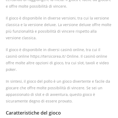
e offre molte possibilità di vincere.
Il gioco è disponibile in diverse versioni, tra cui la versione
classica e la versione deluxe. La versione deluxe offre molte
più funzionalità e possibilità di vincere rispetto alla
versione classica.
Il gioco è disponibile in diversi casinò online, tra cui il
casinò online https://tersicorea.it/ Online. Il casinò online
offre molte altre opzioni di gioco, tra cui slot, tavoli e video
poker.
In sintesi, il gioco del pollo è un gioco divertente e facile da
giocare che offre molte possibilità di vincere. Se sei un
appassionato di slot e di avventura, questo gioco è
sicuramente degno di essere provato.
Caratteristiche del gioco