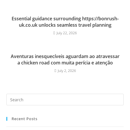
Essential guidance surrounding https://bonrush-
uk.co.uk unlocks seamless travel planning
July 22, 2026
Aventuras inesquecíveis aguardam ao atravessar
a chicken road com muita perícia e atenção
July 2, 2026
Recent Posts