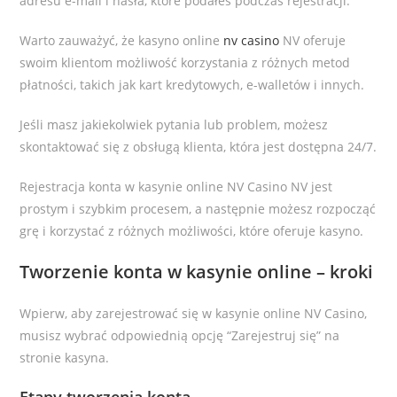
adresu e-mail i hasła, które podałeś podczas rejestracji.
Warto zauważyć, że kasyno online
nv casino
NV oferuje
swoim klientom możliwość korzystania z różnych metod
płatności, takich jak kart kredytowych, e-walletów i innych.
Jeśli masz jakiekolwiek pytania lub problem, możesz
skontaktować się z obsługą klienta, która jest dostępna 24/7.
Rejestracja konta w kasynie online NV Casino NV jest
prostym i szybkim procesem, a następnie możesz rozpocząć
grę i korzystać z różnych możliwości, które oferuje kasyno.
Tworzenie konta w kasynie online – kroki
Wpierw, aby zarejestrować się w kasynie online NV Casino,
musisz wybrać odpowiednią opcję “Zarejestruj się” na
stronie kasyna.