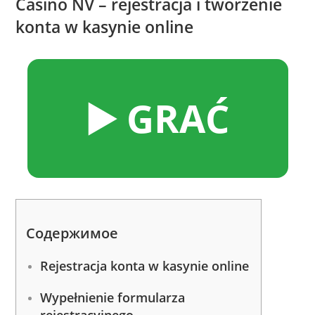
Casino NV – rejestracja i tworzenie
konta w kasynie online
▶️ GRAĆ
Содержимое
Rejestracja konta w kasynie online
Wypełnienie formularza