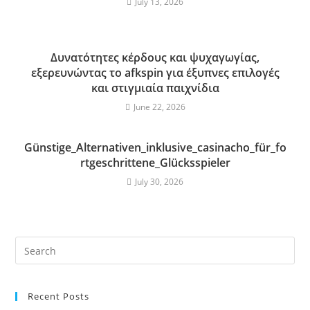
July 13, 2026
Δυνατότητες κέρδους και ψυχαγωγίας,
εξερευνώντας το afkspin για έξυπνες επιλογές
και στιγμιαία παιχνίδια
June 22, 2026
Günstige_Alternativen_inklusive_casinacho_für_fo
rtgeschrittene_Glücksspieler
July 30, 2026
Recent Posts