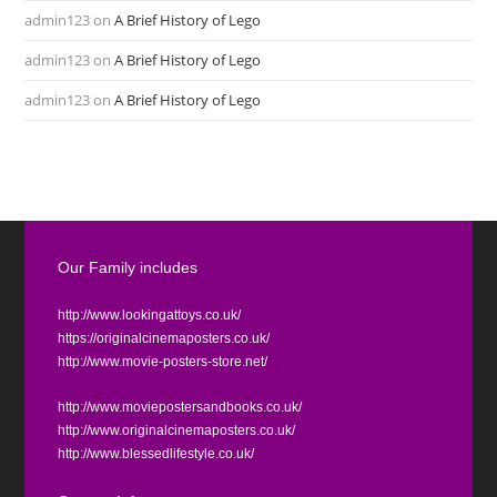
admin123
on
A Brief History of Lego
admin123
on
A Brief History of Lego
admin123
on
A Brief History of Lego
Our Family includes
http://www.lookingattoys.co.uk/
https://originalcinemaposters.co.uk/
http://www.movie-posters-store.net/
http://www.moviepostersandbooks.co.uk/
http://www.originalcinemaposters.co.uk/
http://www.blessedlifestyle.co.uk/