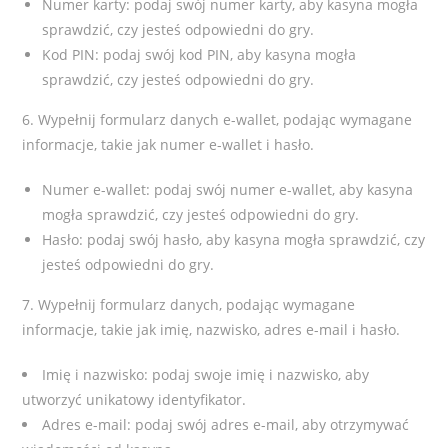
Numer karty: podaj swój numer karty, aby kasyna mogła
sprawdzić, czy jesteś odpowiedni do gry.
Kod PIN: podaj swój kod PIN, aby kasyna mogła
sprawdzić, czy jesteś odpowiedni do gry.
6. Wypełnij formularz danych e-wallet, podając wymagane
informacje, takie jak numer e-wallet i hasło.
Numer e-wallet: podaj swój numer e-wallet, aby kasyna
mogła sprawdzić, czy jesteś odpowiedni do gry.
Hasło: podaj swój hasło, aby kasyna mogła sprawdzić, czy
jesteś odpowiedni do gry.
7. Wypełnij formularz danych, podając wymagane
informacje, takie jak imię, nazwisko, adres e-mail i hasło.
Imię i nazwisko: podaj swoje imię i nazwisko, aby
utworzyć unikatowy identyfikator.
Adres e-mail: podaj swój adres e-mail, aby otrzymywać