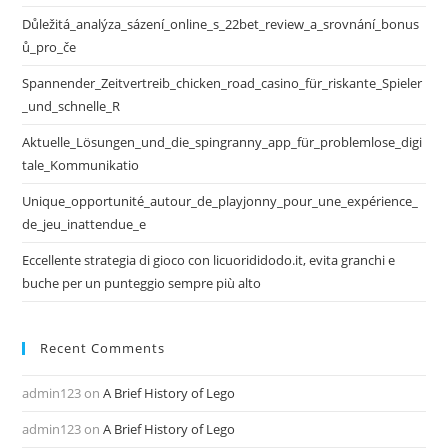
Důležitá_analýza_sázení_online_s_22bet_review_a_srovnání_bonus
ů_pro_če
Spannender_Zeitvertreib_chicken_road_casino_für_riskante_Spieler
_und_schnelle_R
Aktuelle_Lösungen_und_die_spingranny_app_für_problemlose_digi
tale_Kommunikatio
Unique_opportunité_autour_de_playjonny_pour_une_expérience_
de_jeu_inattendue_e
Eccellente strategia di gioco con licuorididodo.it, evita granchi e
buche per un punteggio sempre più alto
Recent Comments
admin123
on
A Brief History of Lego
admin123
on
A Brief History of Lego