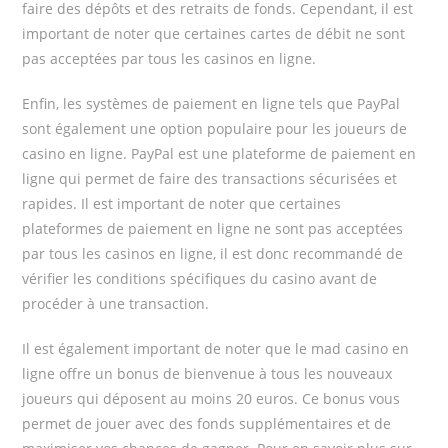
faire des dépôts et des retraits de fonds. Cependant, il est
important de noter que certaines cartes de débit ne sont
pas acceptées par tous les casinos en ligne.
Enfin, les systèmes de paiement en ligne tels que PayPal
sont également une option populaire pour les joueurs de
casino en ligne. PayPal est une plateforme de paiement en
ligne qui permet de faire des transactions sécurisées et
rapides. Il est important de noter que certaines
plateformes de paiement en ligne ne sont pas acceptées
par tous les casinos en ligne, il est donc recommandé de
vérifier les conditions spécifiques du casino avant de
procéder à une transaction.
Il est également important de noter que le mad casino en
ligne offre un bonus de bienvenue à tous les nouveaux
joueurs qui déposent au moins 20 euros. Ce bonus vous
permet de jouer avec des fonds supplémentaires et de