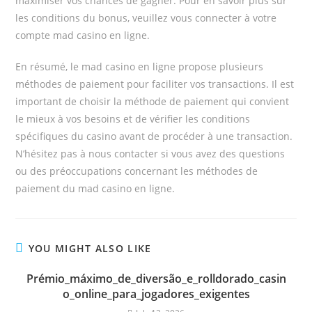
maximiser vos chances de gagner. Pour en savoir plus sur
les conditions du bonus, veuillez vous connecter à votre
compte mad casino en ligne.
En résumé, le mad casino en ligne propose plusieurs
méthodes de paiement pour faciliter vos transactions. Il est
important de choisir la méthode de paiement qui convient
le mieux à vos besoins et de vérifier les conditions
spécifiques du casino avant de procéder à une transaction.
N’hésitez pas à nous contacter si vous avez des questions
ou des préoccupations concernant les méthodes de
paiement du mad casino en ligne.
YOU MIGHT ALSO LIKE
Prémio_máximo_de_diversão_e_rolldorado_casin
o_online_para_jogadores_exigentes