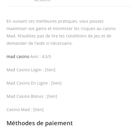
En suivant ces meilleures pratiques, vous pouvez
maximiser vos gains et minimiser les risques au casino
Mad. N’oubliez pas de lire les conditions de jeu et de
demander de l’aide si nécessaire.
mad casino
Avis : 4,5/5
Mad Casino Login : [lien]
Mad Casino En Ligne : [lien]
Mad Casino Bonus : [lien]
Casino Mad : [lien]
Méthodes de paiement