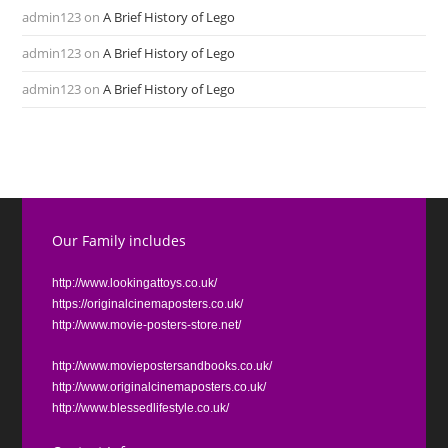
admin123
on
A Brief History of Lego
admin123
on
A Brief History of Lego
admin123
on
A Brief History of Lego
Our Family includes
http://www.lookingattoys.co.uk/
https://originalcinemaposters.co.uk/
http://www.movie-posters-store.net/
http://www.moviepostersandbooks.co.uk/
http://www.originalcinemaposters.co.uk/
http://www.blessedlifestyle.co.uk/