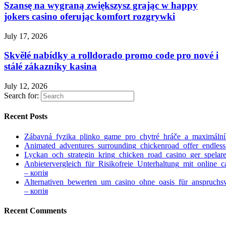
Szansę na wygraną zwiększysz grając w happy
jokers casino oferując komfort rozgrywki
July 17, 2026
Skvělé nabídky a rolldorado promo code pro nové i
stálé zákazníky kasina
July 12, 2026
Search for:
Recent Posts
Zábavná_fyzika_plinko_game_pro_chytré_hráče_a_maximáln
Animated_adventures_surrounding_chickenroad_offer_endless
Lyckan_och_strategin_kring_chicken_road_casino_ger_spelare
Anbietervergleich_für_Risikofreie_Unterhaltung_mit_online_
– копія
Alternativen_bewerten_um_casino_ohne_oasis_für_anspruchs
– копія
Recent Comments