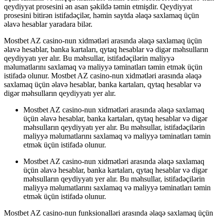
qeydiyyat prosesini ən asan şəkildə təmin etmişdir. Qeydiyyat
prosesini bitirən istifadəçilər, həmin saytda əlaqə saxlamaq üçün
əlavə hesablar yaradara bilər.
Mostbet AZ casino-nun xidmətləri arasında əlaqə saxlamaq üçün
əlavə hesablar, banka kartaları, qytaq hesablar və digər məhsulların
qeydiyyatı yer alır. Bu məhsullar, istifadəçilərin maliyyə
məlumatlarını saxlamaq və maliyyə təminatları təmin etmək üçün
istifadə olunur. Mostbet AZ casino-nun xidmətləri arasında əlaqə
saxlamaq üçün əlavə hesablar, banka kartaları, qytaq hesablar və
digər məhsulların qeydiyyatı yer alır.
Mostbet AZ casino-nun xidmətləri arasında əlaqə saxlamaq
üçün əlavə hesablar, banka kartaları, qytaq hesablar və digər
məhsulların qeydiyyatı yer alır. Bu məhsullar, istifadəçilərin
maliyyə məlumatlarını saxlamaq və maliyyə təminatları təmin
etmək üçün istifadə olunur.
Mostbet AZ casino-nun xidmətləri arasında əlaqə saxlamaq
üçün əlavə hesablar, banka kartaları, qytaq hesablar və digər
məhsulların qeydiyyatı yer alır. Bu məhsullar, istifadəçilərin
maliyyə məlumatlarını saxlamaq və maliyyə təminatları təmin
etmək üçün istifadə olunur.
Mostbet AZ casino-nun funksionalləri arasında əlaqə saxlamaq üçün