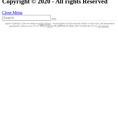
Copyright © 2020 - All rights Reserved
Close Menu
: apple підвищує ціни не лише на
нові iphone
: несподівано подорожчали навіть ті пристрої, які вважалися
дешевими. Indian navy में 254 ऑफिसर
पदों पर
भर्ती, इंजीनियर्स को अवसर, वेतन 56 हजार तक. 63 bn
ssb barasat
.