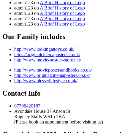
admin123
on
A Brief History of Lego
admin123
on
A Brief History of Lego
admin123
on
A Brief History of Lego
admin123
on
A Brief History of Lego
admin123
on
A Brief History of Lego
Our Family includes
http://www.lookingattoys.co.uk/
https://originalcinemaposters.co.uk/
http://www.movie-posters-store.net/
http://www.moviepostersandbooks.co.uk/
http://www.originalcinemaposters.co.uk/
http://www.blessedlifestyle.co.uk/
Contact Info
07706420167
Avondale House 37 Anson St
Rugeley Staffs WS15 2BA
(Please book an appointment before visiting us)