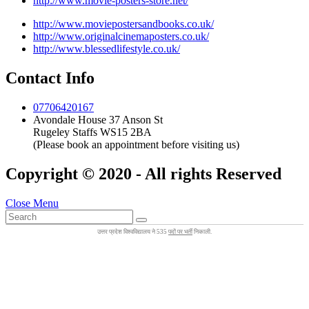
http://www.movie-posters-store.net/
http://www.moviepostersandbooks.co.uk/
http://www.originalcinemaposters.co.uk/
http://www.blessedlifestyle.co.uk/
Contact Info
07706420167
Avondale House 37 Anson St
Rugeley Staffs WS15 2BA
(Please book an appointment before visiting us)
Copyright © 2020 - All rights Reserved
Close Menu
उत्तर प्रदेश विश्वविद्यालय ने 535
पदों पर भर्ती
निकाली.