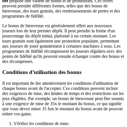
bet
propose une variété de bonus et de promotions. Ces offres
peuvent prendre différentes formes, telles que des bonus de
bienvenue, des tours gratuits, des remboursements de pertes et des
programmes de fidélité.
Le bonus de bienvenue est généralement offert aux nouveaux
joueurs lors de leur premier dépôt. Il peut prendre la forme d'un
pourcentage du dépôt initial, plafonné à un certain montant. Les
tours gratuits sont également une promotion populaire, permettant
aux joueurs de jouer gratuitement à certaines machines à sous. Les
programmes de fidélité récompensent les joueurs réguliers avec des
points de fidélité qu'ils peuvent ensuite échanger contre des bonus et
des récompenses.
Conditions d’utilisation des bonus
Il est important de lire attentivement les conditions d'utilisation de
chaque bonus avant de l'accepter. Ces conditions peuvent inclure
des exigences de mise, des limites de temps et des restrictions sur les
jeux éligibles. Par exemple, un bonus de bienvenue peut être soumis
à une exigence de mise de 35x le montant du bonus, ce qui signifie
que vous devez miser 35 fois le montant du bonus avant de pouvoir
retirer vos gains.
Vérifiez les conditions de mise.