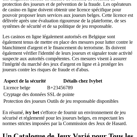
protection des joueurs et de prévention de la fraude. Les opérateurs
de casino en ligne doivent obtenir une licence spécifique pour
pouvoir proposer leurs services aux joueurs belges. Cette licence est
délivrée après une évaluation rigoureuse de la plateforme, de ses
systèmes de sécurité et de sa politique de jeu responsable.
Les casinos en ligne légalement autorisés en Belgique sont
également tenus de mettre en place des mesures pour lutter contre le
blanchiment d'argent et le financement du terrorisme. Ils doivent
également vérifier l'identité de leurs joueurs et signaler toute activité
suspecte aux autorités compétentes. Ces mesures visent à assurer
l'intégrité du marché des jeux d'argent en ligne et à protéger les
joueurs contre les risques de fraude et d'abus.
Aspect de la sécurité
Détails chez Ivybet
Licence belge
B+23456789
Cryptage des données
SSL de pointe
Protection des joueurs
Outils de jeu responsable disponibles
En résumé,
ivy bet
s'efforce de fournir un environnement de jeu
sécurisé et réglementé pour les joueurs belges, en respectant les
normes strictes imposées par la Commission des Jeux de Hasard.
Un Catalogue de Jeux Varié pour Tous les