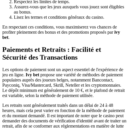
Respectez les limites de temps.
Assurez-vous que les jeux auxquels vous jouez sont éligibles
au bonus.
Lisez les termes et conditions généraux du casino.
En respectant ces conditions, vous maximiserez vos chances de
profiter pleinement des bonus et des promotions proposés par
ivy
bet
.
Paiements et Retraits : Facilité et
Sécurité des Transactions
Les options de paiement sont un aspect essentiel de l'expérience de
jeu en ligne.
Ivy bet
propose une variété de méthodes de paiement
populaires auprès des joueurs belges, notamment Bancontact,
Payconiq, Visa/Mastercard, Skrill, Neteller et les cryptomonnaies.
Le dépôt minimum est généralement de 10 €, et le plafond de retrait
est variable, selon la méthode de paiement utilisée.
Les retraits sont généralement traités dans un délai de 24 à 48
heures, mais cela peut varier en fonction de la méthode de paiement
et du montant demandé. Il est important de noter que le casino peut
demander des documents de vérification d'identité avant de traiter un
retrait, afin de se conformer aux réglementations en matière de lutte