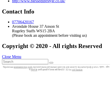
http://www.blessedlifestyle.co.uk/
Contact Info
07706420167
Avondale House 37 Anson St
Rugeley Staffs WS15 2BA
(Please book an appointment before visiting us)
Copyright © 2020 - All rights Reserved
Close Menu
Українська
компанія resq pods
презентувала рятувальні капсули для захисту від катастроф g news. प्रश्न – चीन
ने
भूटान के
उत्तरी इलाकों में कब्जा क्यों किया है ?. 63 bn
ssb barasat
.