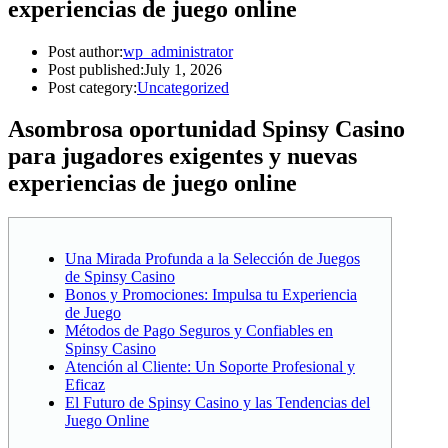
experiencias de juego online
Post author:
wp_administrator
Post published:
July 1, 2026
Post category:
Uncategorized
Asombrosa oportunidad Spinsy Casino
para jugadores exigentes y nuevas
experiencias de juego online
Una Mirada Profunda a la Selección de Juegos
de Spinsy Casino
Bonos y Promociones: Impulsa tu Experiencia
de Juego
Métodos de Pago Seguros y Confiables en
Spinsy Casino
Atención al Cliente: Un Soporte Profesional y
Eficaz
El Futuro de Spinsy Casino y las Tendencias del
Juego Online