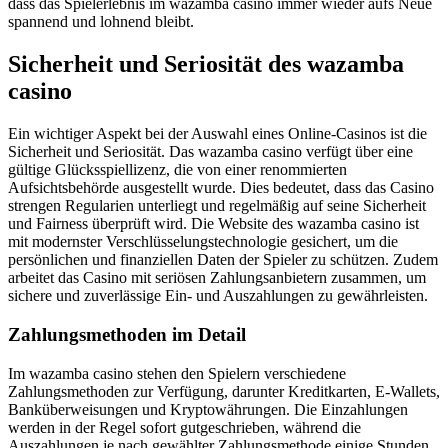
dass das Spielerlebnis im wazamba casino immer wieder aufs Neue
spannend und lohnend bleibt.
Sicherheit und Seriosität des wazamba
casino
Ein wichtiger Aspekt bei der Auswahl eines Online-Casinos ist die
Sicherheit und Seriosität. Das wazamba casino verfügt über eine
gültige Glücksspiellizenz, die von einer renommierten
Aufsichtsbehörde ausgestellt wurde. Dies bedeutet, dass das Casino
strengen Regularien unterliegt und regelmäßig auf seine Sicherheit
und Fairness überprüft wird. Die Website des wazamba casino ist
mit modernster Verschlüsselungstechnologie gesichert, um die
persönlichen und finanziellen Daten der Spieler zu schützen. Zudem
arbeitet das Casino mit seriösen Zahlungsanbietern zusammen, um
sichere und zuverlässige Ein- und Auszahlungen zu gewährleisten.
Zahlungsmethoden im Detail
Im wazamba casino stehen den Spielern verschiedene
Zahlungsmethoden zur Verfügung, darunter Kreditkarten, E-Wallets,
Banküberweisungen und Kryptowährungen. Die Einzahlungen
werden in der Regel sofort gutgeschrieben, während die
Auszahlungen je nach gewählter Zahlungsmethode einige Stunden