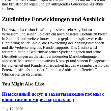
ihre Privatsphäre legen und ein aufregendes Glücksspiel-Erlebnis
suchen.
Zukünftige Entwicklungen und Ausblick
Das wazamba casino ist ständig bestrebt, sein Angebot zu
verbessern und seinen Spielern ein noch besseres Erlebnis zu bieten.
In Zukunft sind weitere Innovationen geplant, beispielsweise die
Einführung neuer Spiele, die Erweiterung der Zahlungsmethoden
und die Verbesserung des Kundensupports. Das Casino wird
weiterhin auf die Bedürfnisse seiner Spieler eingehen und seine
Dienstleistungen an die sich verändernden Marktbedingungen
anpassen. Mit seinem innovativen Konzept und seinem Engagement
für Sicherheit und Kundenzufriedenheit hat das wazamba casino das
Potenzial, sich als einer der führenden Anbieter im Bereich Online-
Glücksspiel zu etablieren.
You Might Also Like
Изысканный досуг и захватывающие победы с
olimp casino в мире азартных игр
July 17, 2026