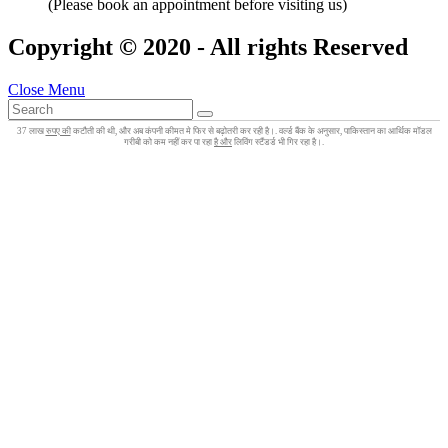
(Please book an appointment before visiting us)
Copyright © 2020 - All rights Reserved
Close Menu
37 लाख
रुपए की
कटौती की थी, और अब कंपनी कीमत मे फिर से बढ़ोतरी कर रही है।. वर्ल्ड बैंक के अनुसार, पाकिस्तान का आर्थिक मॉडल
गरीबी को कम नहीं कर पा रहा
है और
लिविंग स्टैंडर्ड भी गिर रहा है।.