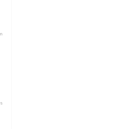
en
es