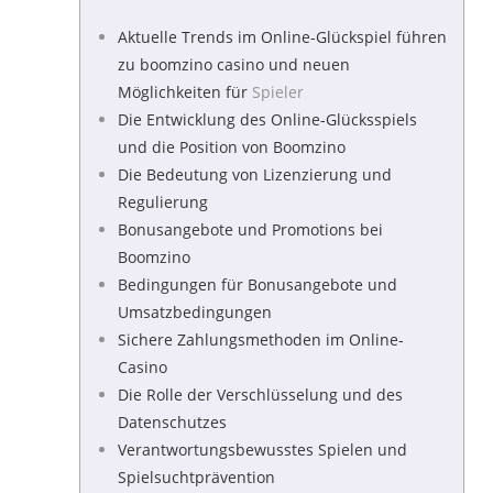
Aktuelle Trends im Online-Glückspiel führen
zu boomzino casino und neuen
Möglichkeiten
für
Spieler
Die Entwicklung des Online-Glücksspiels
und die Position von Boomzino
Die Bedeutung von Lizenzierung und
Regulierung
Bonusangebote und Promotions bei
Boomzino
Bedingungen für Bonusangebote und
Umsatzbedingungen
Sichere Zahlungsmethoden im Online-
Casino
Die Rolle der Verschlüsselung und des
Datenschutzes
Verantwortungsbewusstes Spielen und
Spielsuchtprävention