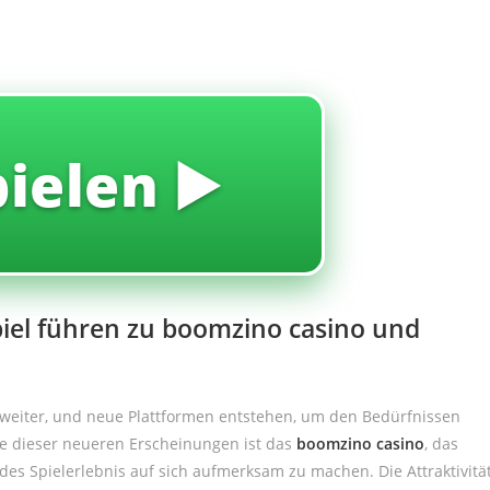
pielen ▶️
piel führen zu boomzino casino und
t weiter, und neue Plattformen entstehen, um den Bedürfnissen
ne dieser neueren Erscheinungen ist das
boomzino casino
, das
es Spielerlebnis auf sich aufmerksam zu machen. Die Attraktivitä