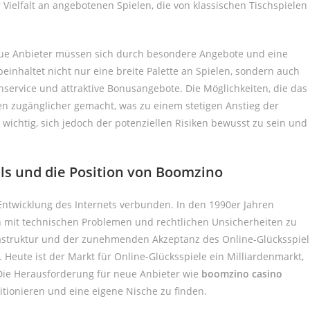
r Vielfalt an angebotenen Spielen, die von klassischen Tischspielen
eue Anbieter müssen sich durch besondere Angebote und eine
inhaltet nicht nur eine breite Palette an Spielen, sondern auch
ervice und attraktive Bonusangebote. Die Möglichkeiten, die das
hen zugänglicher gemacht, was zu einem stetigen Anstieg der
t wichtig, sich jedoch der potenziellen Risiken bewusst zu sein und
ls und die Position von Boomzino
 Entwicklung des Internets verbunden. In den 1990er Jahren
h mit technischen Problemen und rechtlichen Unsicherheiten zu
rastruktur und der zunehmenden Akzeptanz des Online-Glücksspiel
 Heute ist der Markt für Online-Glücksspiele ein Milliardenmarkt,
 Die Herausforderung für neue Anbieter wie
boomzino casino
tionieren und eine eigene Nische zu finden.