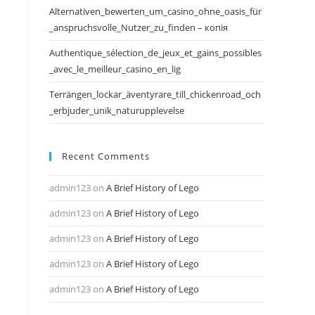
Alternativen_bewerten_um_casino_ohne_oasis_für
_anspruchsvolle_Nutzer_zu_finden – копія
Authentique_sélection_de_jeux_et_gains_possibles
_avec_le_meilleur_casino_en_lig
Terrängen_lockar_äventyrare_till_chickenroad_och
_erbjuder_unik_naturupplevelse
Recent Comments
admin123
on
A Brief History of Lego
admin123
on
A Brief History of Lego
admin123
on
A Brief History of Lego
admin123
on
A Brief History of Lego
admin123
on
A Brief History of Lego