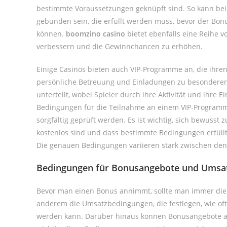
bestimmte Voraussetzungen geknüpft sind. So kann be
gebunden sein, die erfüllt werden muss, bevor der Bo
können.
boomzino casino
bietet ebenfalls eine Reihe v
verbessern und die Gewinnchancen zu erhöhen.
Einige Casinos bieten auch VIP-Programme an, die ihren 
persönliche Betreuung und Einladungen zu besonderen 
unterteilt, wobei Spieler durch ihre Aktivität und ihre 
Bedingungen für die Teilnahme an einem VIP-Programm 
sorgfältig geprüft werden. Es ist wichtig, sich bewuss
kostenlos sind und dass bestimmte Bedingungen erfüllt
Die genauen Bedingungen variieren stark zwischen den
Bedingungen für Bonusangebote und Umsa
Bevor man einen Bonus annimmt, sollte man immer die 
anderem die Umsatzbedingungen, die festlegen, wie of
werden kann. Darüber hinaus können Bonusangebote au