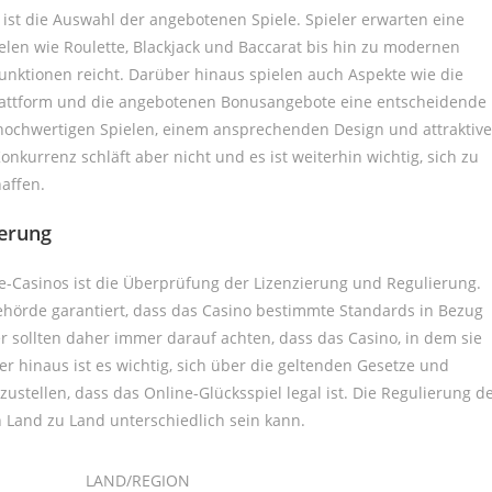
s ist die Auswahl der angebotenen Spiele. Spieler erwarten eine
ielen wie Roulette, Blackjack und Baccarat bis hin zu modernen
nktionen reicht. Darüber hinaus spielen auch Aspekte wie die
 Plattform und die angebotenen Bonusangebote eine entscheidende
 hochwertigen Spielen, einem ansprechenden Design und attraktiv
kurrenz schläft aber nicht und es ist weiterhin wichtig, sich zu
affen.
ierung
e-Casinos ist die Überprüfung der Lizenzierung und Regulierung.
behörde garantiert, dass das Casino bestimmte Standards in Bezug
ler sollten daher immer darauf achten, dass das Casino, in dem sie
r hinaus ist es wichtig, sich über die geltenden Gesetze und
ustellen, dass das Online-Glücksspiel legal ist. Die Regulierung d
n Land zu Land unterschiedlich sein kann.
LAND/REGION