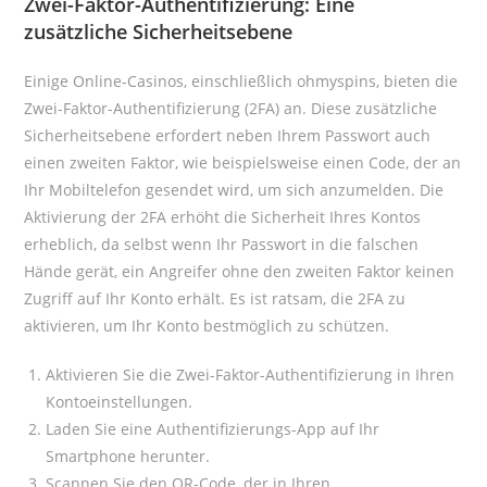
Zwei-Faktor-Authentifizierung: Eine
zusätzliche Sicherheitsebene
Einige Online-Casinos, einschließlich ohmyspins, bieten die
Zwei-Faktor-Authentifizierung (2FA) an. Diese zusätzliche
Sicherheitsebene erfordert neben Ihrem Passwort auch
einen zweiten Faktor, wie beispielsweise einen Code, der an
Ihr Mobiltelefon gesendet wird, um sich anzumelden. Die
Aktivierung der 2FA erhöht die Sicherheit Ihres Kontos
erheblich, da selbst wenn Ihr Passwort in die falschen
Hände gerät, ein Angreifer ohne den zweiten Faktor keinen
Zugriff auf Ihr Konto erhält. Es ist ratsam, die 2FA zu
aktivieren, um Ihr Konto bestmöglich zu schützen.
Aktivieren Sie die Zwei-Faktor-Authentifizierung in Ihren
Kontoeinstellungen.
Laden Sie eine Authentifizierungs-App auf Ihr
Smartphone herunter.
Scannen Sie den QR-Code, der in Ihren