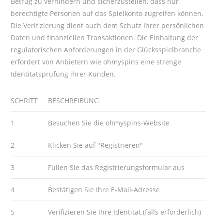
Betrug zu verhindern und sicherzustellen, dass nur
berechtigte Personen auf das Spielkonto zugreifen können.
Die Verifizierung dient auch dem Schutz Ihrer persönlichen
Daten und finanziellen Transaktionen. Die Einhaltung der
regulatorischen Anforderungen in der Glücksspielbranche
erfordert von Anbietern wie ohmyspins eine strenge
Identitätsprüfung ihrer Kunden.
SCHRITT
BESCHREIBUNG
1
Besuchen Sie die ohmyspins-Website
2
Klicken Sie auf "Registrieren"
3
Füllen Sie das Registrierungsformular aus
4
Bestätigen Sie Ihre E-Mail-Adresse
5
Verifizieren Sie Ihre Identität (falls erforderlich)