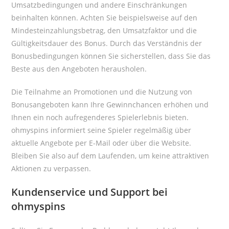
Umsatzbedingungen und andere Einschränkungen
beinhalten können. Achten Sie beispielsweise auf den
Mindesteinzahlungsbetrag, den Umsatzfaktor und die
Gültigkeitsdauer des Bonus. Durch das Verständnis der
Bonusbedingungen können Sie sicherstellen, dass Sie das
Beste aus den Angeboten herausholen.
Die Teilnahme an Promotionen und die Nutzung von
Bonusangeboten kann Ihre Gewinnchancen erhöhen und
Ihnen ein noch aufregenderes Spielerlebnis bieten.
ohmyspins informiert seine Spieler regelmäßig über
aktuelle Angebote per E-Mail oder über die Website.
Bleiben Sie also auf dem Laufenden, um keine attraktiven
Aktionen zu verpassen.
Kundenservice und Support bei
ohmyspins