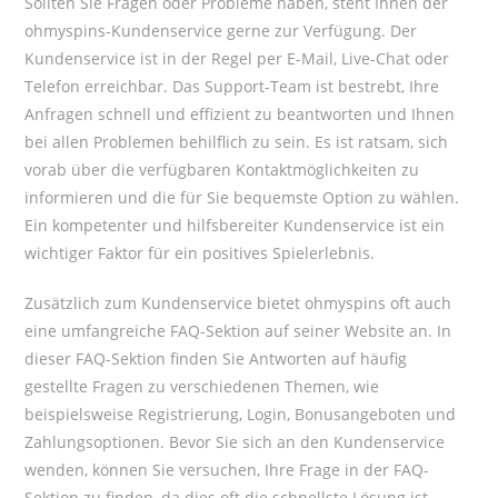
Sollten Sie Fragen oder Probleme haben, steht Ihnen der
ohmyspins-Kundenservice gerne zur Verfügung. Der
Kundenservice ist in der Regel per E-Mail, Live-Chat oder
Telefon erreichbar. Das Support-Team ist bestrebt, Ihre
Anfragen schnell und effizient zu beantworten und Ihnen
bei allen Problemen behilflich zu sein. Es ist ratsam, sich
vorab über die verfügbaren Kontaktmöglichkeiten zu
informieren und die für Sie bequemste Option zu wählen.
Ein kompetenter und hilfsbereiter Kundenservice ist ein
wichtiger Faktor für ein positives Spielerlebnis.
Zusätzlich zum Kundenservice bietet ohmyspins oft auch
eine umfangreiche FAQ-Sektion auf seiner Website an. In
dieser FAQ-Sektion finden Sie Antworten auf häufig
gestellte Fragen zu verschiedenen Themen, wie
beispielsweise Registrierung, Login, Bonusangeboten und
Zahlungsoptionen. Bevor Sie sich an den Kundenservice
wenden, können Sie versuchen, Ihre Frage in der FAQ-
Sektion zu finden, da dies oft die schnellste Lösung ist.