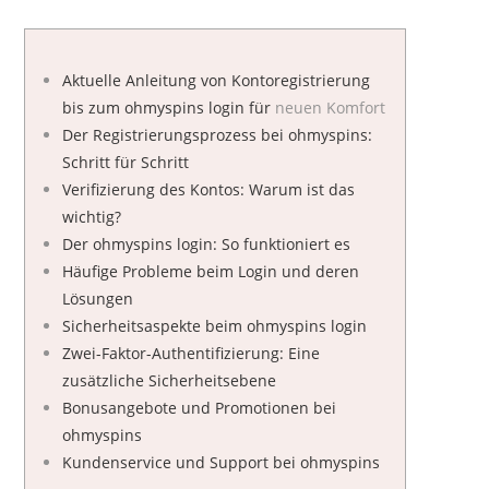
Aktuelle Anleitung von Kontoregistrierung
bis zum ohmyspins login
für
neuen Komfort
Der Registrierungsprozess bei ohmyspins:
Schritt für Schritt
Verifizierung des Kontos: Warum ist das
wichtig?
Der ohmyspins login: So funktioniert es
Häufige Probleme beim Login und deren
Lösungen
Sicherheitsaspekte beim ohmyspins login
Zwei-Faktor-Authentifizierung: Eine
zusätzliche Sicherheitsebene
Bonusangebote und Promotionen bei
ohmyspins
Kundenservice und Support bei ohmyspins