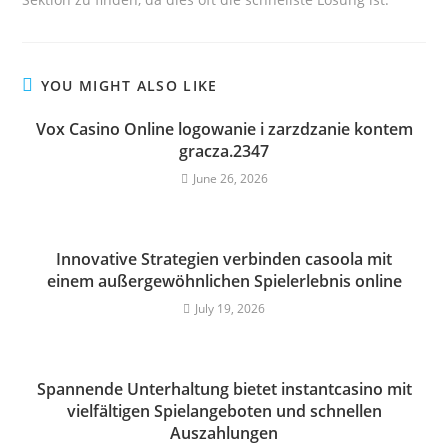
YOU MIGHT ALSO LIKE
Vox Casino Online logowanie i zarzdzanie kontem
gracza.2347
June 26, 2026
Innovative Strategien verbinden casoola mit
einem außergewöhnlichen Spielerlebnis online
July 19, 2026
Spannende Unterhaltung bietet instantcasino mit
vielfältigen Spielangeboten und schnellen
Auszahlungen