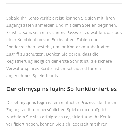
Sobald Ihr Konto verifiziert ist, können Sie sich mit Ihren
Zugangsdaten anmelden und mit dem Spielen beginnen.
Es ist ratsam, sich ein sicheres Passwort zu wählen, das aus
einer Kombination von Buchstaben, Zahlen und
Sonderzeichen besteht, um Ihr Konto vor unbefugtem
Zugriff zu schützen. Denken Sie daran, dass die
Registrierung lediglich der erste Schritt ist; die sichere
Verwaltung Ihres Kontos ist entscheidend für ein
angenehmes Spielerlebnis.
Der ohmyspins login: So funktioniert es
Der
ohmyspins login
ist ein einfacher Prozess, der Ihnen
Zugang zu Ihrem persönlichen Spielkonto ermöglicht.
Nachdem Sie sich erfolgreich registriert und Ihr Konto
verifiziert haben, können Sie sich jederzeit mit Ihren