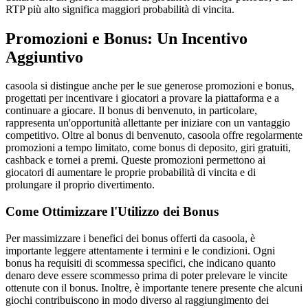
RTP più alto significa maggiori probabilità di vincita.
Promozioni e Bonus: Un Incentivo
Aggiuntivo
casoola si distingue anche per le sue generose promozioni e bonus,
progettati per incentivare i giocatori a provare la piattaforma e a
continuare a giocare. Il bonus di benvenuto, in particolare,
rappresenta un'opportunità allettante per iniziare con un vantaggio
competitivo. Oltre al bonus di benvenuto, casoola offre regolarmente
promozioni a tempo limitato, come bonus di deposito, giri gratuiti,
cashback e tornei a premi. Queste promozioni permettono ai
giocatori di aumentare le proprie probabilità di vincita e di
prolungare il proprio divertimento.
Come Ottimizzare l'Utilizzo dei Bonus
Per massimizzare i benefici dei bonus offerti da casoola, è
importante leggere attentamente i termini e le condizioni. Ogni
bonus ha requisiti di scommessa specifici, che indicano quanto
denaro deve essere scommesso prima di poter prelevare le vincite
ottenute con il bonus. Inoltre, è importante tenere presente che alcuni
giochi contribuiscono in modo diverso al raggiungimento dei