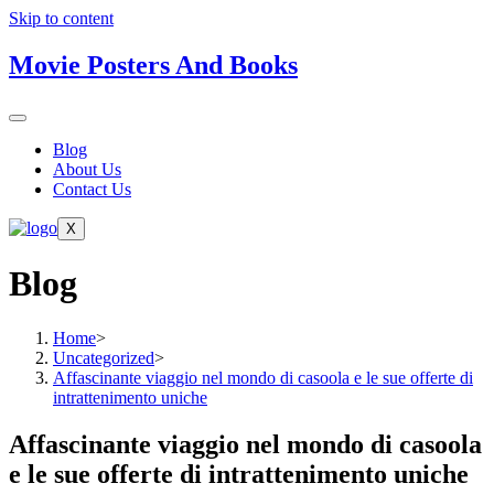
Skip to content
Movie Posters And Books
Blog
About Us
Contact Us
X
Blog
Home
>
Uncategorized
>
Affascinante viaggio nel mondo di casoola e le sue offerte di
intrattenimento uniche
Affascinante viaggio nel mondo di casoola
e le sue offerte di intrattenimento uniche