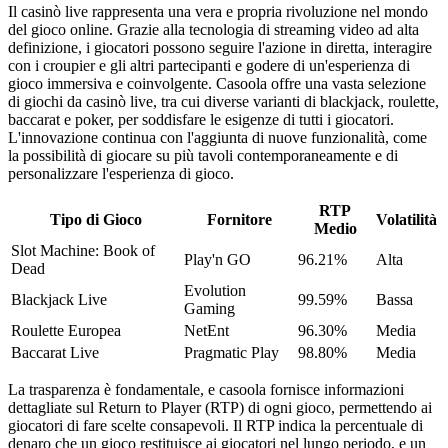
Il casinò live rappresenta una vera e propria rivoluzione nel mondo
del gioco online. Grazie alla tecnologia di streaming video ad alta
definizione, i giocatori possono seguire l'azione in diretta, interagire
con i croupier e gli altri partecipanti e godere di un'esperienza di
gioco immersiva e coinvolgente. Casoola offre una vasta selezione
di giochi da casinò live, tra cui diverse varianti di blackjack, roulette,
baccarat e poker, per soddisfare le esigenze di tutti i giocatori.
L'innovazione continua con l'aggiunta di nuove funzionalità, come
la possibilità di giocare su più tavoli contemporaneamente e di
personalizzare l'esperienza di gioco.
RTP
Tipo di Gioco
Fornitore
Volatilità
Medio
Slot Machine: Book of
Play'n GO
96.21%
Alta
Dead
Evolution
Blackjack Live
99.59%
Bassa
Gaming
Roulette Europea
NetEnt
96.30%
Media
Baccarat Live
Pragmatic Play
98.80%
Media
La trasparenza è fondamentale, e casoola fornisce informazioni
dettagliate sul Return to Player (RTP) di ogni gioco, permettendo ai
giocatori di fare scelte consapevoli. Il RTP indica la percentuale di
denaro che un gioco restituisce ai giocatori nel lungo periodo, e un