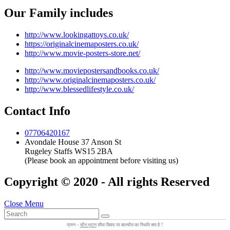
Our Family includes
http://www.lookingattoys.co.uk/
https://originalcinemaposters.co.uk/
http://www.movie-posters-store.net/
http://www.moviepostersandbooks.co.uk/
http://www.originalcinemaposters.co.uk/
http://www.blessedlifestyle.co.uk/
Contact Info
07706420167
Avondale House 37 Anson St
Rugeley Staffs WS15 2BA
(Please book an appointment before visiting us)
Copyright © 2020 - All rights Reserved
Close Menu
प्रश्न –
चीन भूटान
सीमा विवाद पर बातचीत का स्थिति क्या है ?.