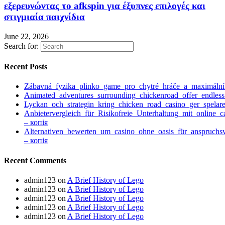
εξερευνώντας το afkspin για έξυπνες επιλογές και
στιγμιαία παιχνίδια
June 22, 2026
Search for:
Recent Posts
Zábavná_fyzika_plinko_game_pro_chytré_hráče_a_maximáln
Animated_adventures_surrounding_chickenroad_offer_endless
Lyckan_och_strategin_kring_chicken_road_casino_ger_spelare
Anbietervergleich_für_Risikofreie_Unterhaltung_mit_online_
– копія
Alternativen_bewerten_um_casino_ohne_oasis_für_anspruchs
– копія
Recent Comments
admin123
on
A Brief History of Lego
admin123
on
A Brief History of Lego
admin123
on
A Brief History of Lego
admin123
on
A Brief History of Lego
admin123
on
A Brief History of Lego