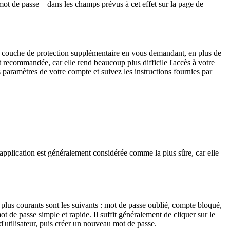
mot de passe – dans les champs prévus à cet effet sur la page de
ne couche de protection supplémentaire en vous demandant, en plus de
recommandée, car elle rend beaucoup plus difficile l'accès à votre
 paramètres de votre compte et suivez les instructions fournies par
r application est généralement considérée comme la plus sûre, car elle
 plus courants sont les suivants : mot de passe oublié, compte bloqué,
 de passe simple et rapide. Il suffit généralement de cliquer sur le
d'utilisateur, puis créer un nouveau mot de passe.