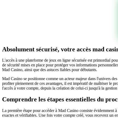
Absolument sécurisé, votre accès mad casin
L'accès à une plateforme de jeux en ligne sécurisée est primordial pou
de sécurité mises en place pour protéger vos informations personnelles
Mad Casino, ainsi que des astuces fiables pour débutants.
Mad Casino se positionne comme un acteur majeur dans l'univers des cas
profiter pleinement de ces avantages, il est impératif de maîtriser le 
l'accès à votre compte, depuis la création de celui-ci jusqu'à la gesti
Comprendre les étapes essentielles du pro
La première étape pour accéder à Mad Casino consiste évidemment à pos
exactes et vérifiables. Une fois votre compte créé, vous recevrez un em