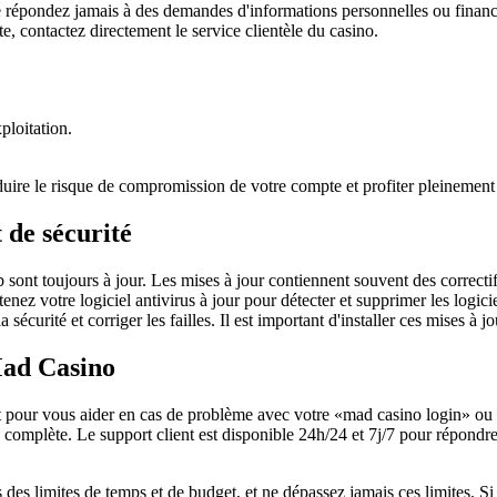
 répondez jamais à des demandes d'informations personnelles ou financiè
e, contactez directement le service clientèle du casino.
ploitation.
uire le risque de compromission de votre compte et profiter pleinement
 de sécurité
ont toujours à jour. Les mises à jour contiennent souvent des correctifs
tenez votre logiciel antivirus à jour pour détecter et supprimer les lo
sécurité et corriger les failles. Il est important d'installer ces mises à j
Mad Casino
t pour vous aider en cas de problème avec votre «mad casino login» ou t
Q complète. Le support client est disponible 24h/24 et 7j/7 pour répondr
 des limites de temps et de budget, et ne dépassez jamais ces limites. S