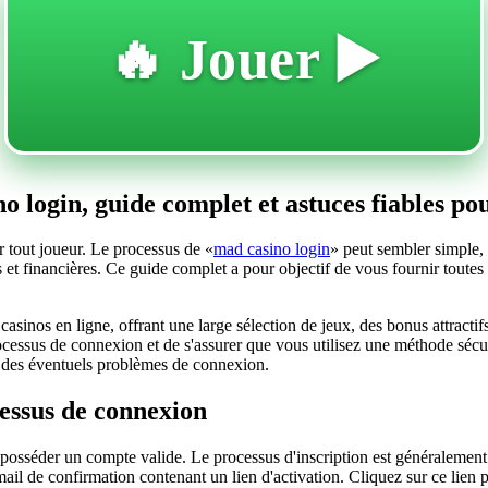
🔥 Jouer ▶️
o login, guide complet et astuces fiables po
r tout joueur. Le processus de «
mad casino login
» peut sembler simple, 
 et financières. Ce guide complet a pour objectif de vous fournir toutes
inos en ligne, offrant une large sélection de jeux, des bonus attractif
processus de connexion et de s'assurer que vous utilisez une méthode sécur
on des éventuels problèmes de connexion.
cessus de connexion
séder un compte valide. Le processus d'inscription est généralement si
ail de confirmation contenant un lien d'activation. Cliquez sur ce lien p