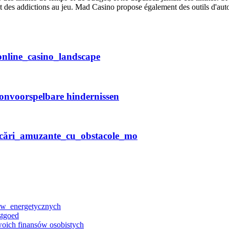
ent des addictions au jeu. Mad Casino propose également des outils d'au
online_casino_landscape
 onvoorspelbare hindernissen
ocări_amuzante_cu_obstacole_mo
ków_energetycznych
stgoed
woich finansów osobistych