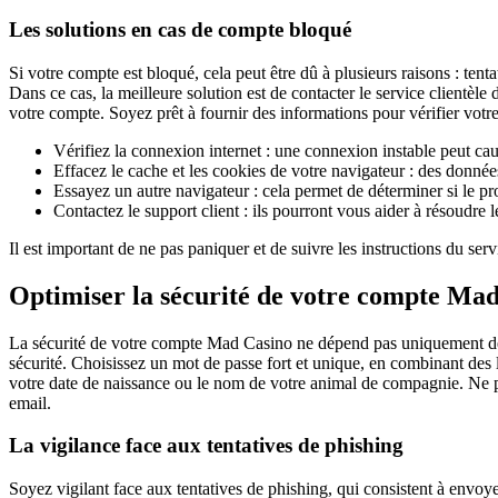
Les solutions en cas de compte bloqué
Si votre compte est bloqué, cela peut être dû à plusieurs raisons : tent
Dans ce cas, la meilleure solution est de contacter le service clientèl
votre compte. Soyez prêt à fournir des informations pour vérifier votre 
Vérifiez la connexion internet : une connexion instable peut cau
Effacez le cache et les cookies de votre navigateur : des don
Essayez un autre navigateur : cela permet de déterminer si le p
Contactez le support client : ils pourront vous aider à résoudre 
Il est important de ne pas paniquer et de suivre les instructions du ser
Optimiser la sécurité de votre compte Ma
La sécurité de votre compte Mad Casino ne dépend pas uniquement des
sécurité. Choisissez un mot de passe fort et unique, en combinant des l
votre date de naissance ou le nom de votre animal de compagnie. Ne p
email.
La vigilance face aux tentatives de phishing
Soyez vigilant face aux tentatives de phishing, qui consistent à envoy