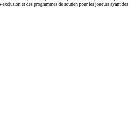
to-exclusion et des programmes de soutien pour les joueurs ayant des