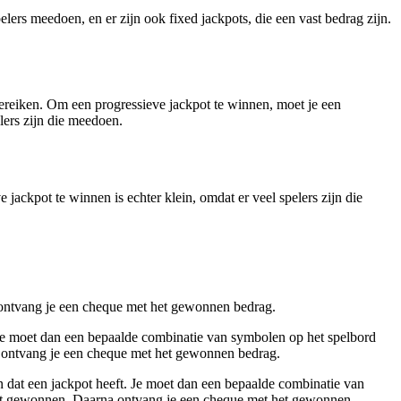
elers meedoen, en er zijn ook fixed jackpots, die een vast bedrag zijn.
ereiken. Om een progressieve jackpot te winnen, moet je een
lers zijn die meedoen.
ackpot te winnen is echter klein, omdat er veel spelers zijn die
 ontvang je een cheque met het gewonnen bedrag.
 Je moet dan een bepaalde combinatie van symbolen op het spelbord
a ontvang je een cheque met het gewonnen bedrag.
n dat een jackpot heeft. Je moet dan een bepaalde combinatie van
hebt gewonnen. Daarna ontvang je een cheque met het gewonnen