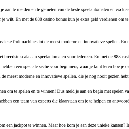
 je aan te melden en te genieten van de beste speelautomaten en exclusi
 je wilt. En met de 888 casino bonus kun je extra geld verdienen om te
ssieke fruitmachines tot de meest moderne en innovatieve spellen. En 
et breedste scala aan speelautomaten voor iedereen. En met de 888 casi
ij hebben een speciale sectie voor beginners, waar je kunt leren hoe je
ben de meest moderne en innovatieve spellen, die je nog nooit gezien he
ienen om te spelen en te winnen! Dus meld je aan en begin met spelen 
 hebben een team van experts die klaarstaan om je te helpen en antwoord
t om een jackpot te winnen. Maar hoe kom je aan deze unieke kansen? In