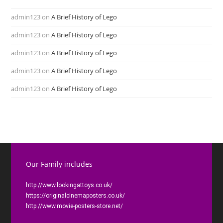
admin123
on
A Brief History of Lego
admin123
on
A Brief History of Lego
admin123
on
A Brief History of Lego
admin123
on
A Brief History of Lego
admin123
on
A Brief History of Lego
Our Family includes
http://www.lookingattoys.co.uk/
https://originalcinemaposters.co.uk/
http://www.movie-posters-store.net/