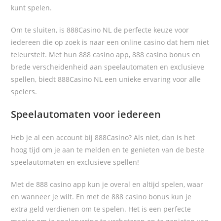
kunt spelen.
Om te sluiten, is 888Casino NL de perfecte keuze voor
iedereen die op zoek is naar een online casino dat hem niet
teleurstelt. Met hun 888 casino app, 888 casino bonus en
brede verscheidenheid aan speelautomaten en exclusieve
spellen, biedt 888Casino NL een unieke ervaring voor alle
spelers.
Speelautomaten voor iedereen
Heb je al een account bij 888Casino? Als niet, dan is het
hoog tijd om je aan te melden en te genieten van de beste
speelautomaten en exclusieve spellen!
Met de 888 casino app kun je overal en altijd spelen, waar
en wanneer je wilt. En met de 888 casino bonus kun je
extra geld verdienen om te spelen. Het is een perfecte