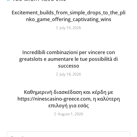
Excitement_builds_from_simple_drops_to_the_pli
nko_game_offering_captivating_wins
July 10, 2026
Incredibili combinazioni per vincere con
greatslots e aumentare le tue possibilità di
successo
July 18, 2026
Καθημερινή διασκέδαση και κέρδη με
https://ninescasino-greece.com, η καλύτερη
επιλογή για εσάς
August 1, 2026