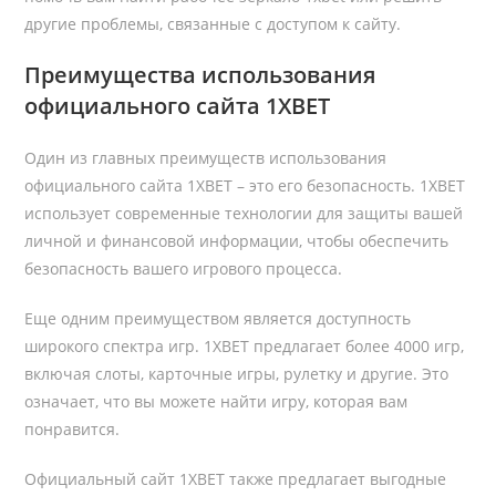
другие проблемы, связанные с доступом к сайту.
Преимущества использования
официального сайта 1XBET
Один из главных преимуществ использования
официального сайта 1XBET – это его безопасность. 1XBET
использует современные технологии для защиты вашей
личной и финансовой информации, чтобы обеспечить
безопасность вашего игрового процесса.
Еще одним преимуществом является доступность
широкого спектра игр. 1XBET предлагает более 4000 игр,
включая слоты, карточные игры, рулетку и другие. Это
означает, что вы можете найти игру, которая вам
понравится.
Официальный сайт 1XBET также предлагает выгодные