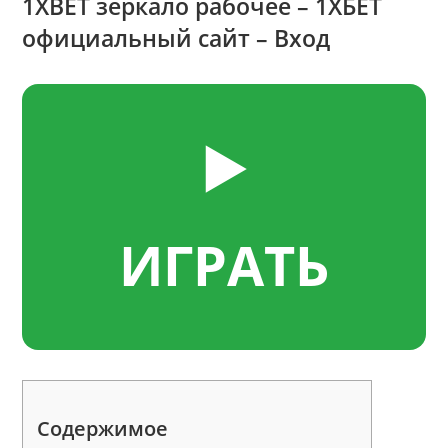
1XBET зеркало рабочее – 1ХБЕТ
официальный
сайт
– Вход
▶️
ИГРАТЬ
Содержимое