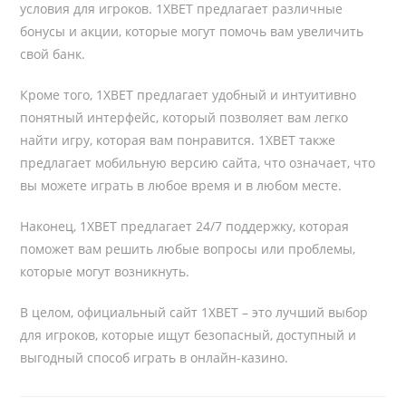
условия для игроков. 1XBET предлагает различные
бонусы и акции, которые могут помочь вам увеличить
свой банк.
Кроме того, 1XBET предлагает удобный и интуитивно
понятный интерфейс, который позволяет вам легко
найти игру, которая вам понравится. 1XBET также
предлагает мобильную версию сайта, что означает, что
вы можете играть в любое время и в любом месте.
Наконец, 1XBET предлагает 24/7 поддержку, которая
поможет вам решить любые вопросы или проблемы,
которые могут возникнуть.
В целом, официальный сайт 1XBET – это лучший выбор
для игроков, которые ищут безопасный, доступный и
выгодный способ играть в онлайн-казино.