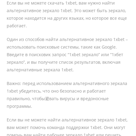
Если вы не можете скачать 1xbet, вам нужно найти
альтернативное зеркало 1xbet. Это может быть зеркало,
которое находится на других языках, но которое все еще
работает.
Один из способов найти альтернативное зеркало 1xbet –
использовать поисковые системы, такие как Google.
Введите в поисковик запрос “1xbet зеркало” или “1хбет
зеркало”, и вы получите список результатов, включая
альтернативные зеркала 1xbet.
Важно: перед использованием альтернативного зеркала
1xbet убедитесь, что оно безопасно и работает
правильно, чтобы避вать вирусы и вредоносные
программы.
Если вы не можете найти альтернативное зеркало 1xbet,
вам может помочь команда поддержки 1xbet. Они могут
помочь вам найти рабочее зеркало 1xbet или решить