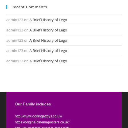
Recent Comments
admin123
on
A Brief History of Lego
admin123
on
A Brief History of Lego
admin123
on
A Brief History of Lego
admin123
on
A Brief History of Lego
admin123
on
A Brief History of Lego
Our Family includes
http://www.lookingattoys.co.uk/
https://originalcinemaposters.co.uk/