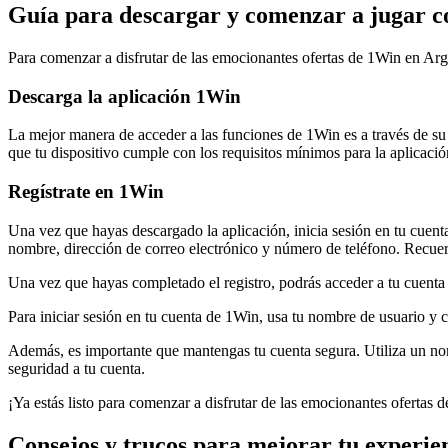
Guía para descargar y comenzar a jugar 
Para comenzar a disfrutar de las emocionantes ofertas de 1Win en Arge
Descarga la aplicación 1Win
La mejor manera de acceder a las funciones de 1Win es a través de su
que tu dispositivo cumple con los requisitos mínimos para la aplicació
Regístrate en 1Win
Una vez que hayas descargado la aplicación, inicia sesión en tu cuent
nombre, dirección de correo electrónico y número de teléfono. Recuerd
Una vez que hayas completado el registro, podrás acceder a tu cuenta d
Para iniciar sesión en tu cuenta de 1Win, usa tu nombre de usuario y c
Además, es importante que mantengas tu cuenta segura. Utiliza un nomb
seguridad a tu cuenta.
¡Ya estás listo para comenzar a disfrutar de las emocionantes oferta
Consejos y trucos para mejorar tu experie