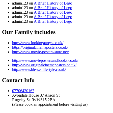
admin123
on
A Brief History of Lego
admin123
on
A Brief History of Lego
admin123
on
A Brief History of Lego
admin123
on
A Brief History of Lego
admin123
on
A Brief History of Lego
Our Family includes
http://www.lookingattoys.co.uk/
https://originalcinemaposters.co.uk/
http://www.movie-posters-store.net/
http://www.moviepostersandbooks.co.uk/
http://www.originalcinemaposters.co.uk/
http://www.blessedlifestyle.co.uk/
Contact Info
07706420167
Avondale House 37 Anson St
Rugeley Staffs WS15 2BA
(Please book an appointment before visiting us)