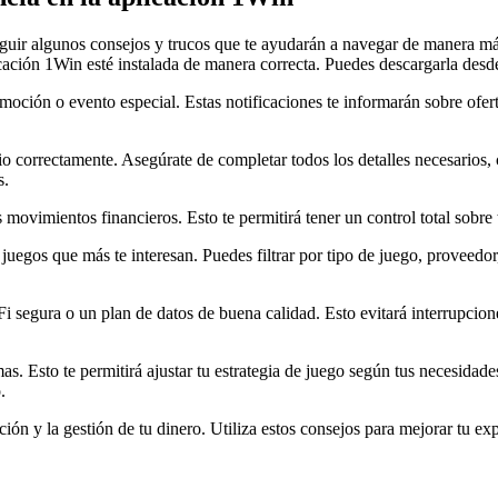
guir algunos consejos y trucos que te ayudarán a navegar de manera más 
licación 1Win esté instalada de manera correcta. Puedes descargarla des
moción o evento especial. Estas notificaciones te informarán sobre ofert
io correctamente. Asegúrate de completar todos los detalles necesarios,
s.
 movimientos financieros. Esto te permitirá tener un control total sobre 
 juegos que más te interesan. Puedes filtrar por tipo de juego, proveedor
segura o un plan de datos de buena calidad. Esto evitará interrupciones
s. Esto te permitirá ajustar tu estrategia de juego según tus necesidad
.
ión y la gestión de tu dinero. Utiliza estos consejos para mejorar tu e