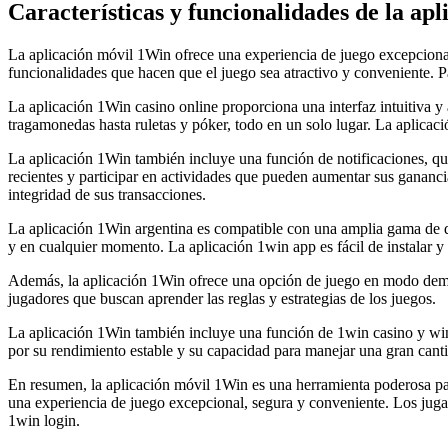
Características y funcionalidades de la ap
La aplicación móvil 1Win ofrece una experiencia de juego excepcional 
funcionalidades que hacen que el juego sea atractivo y conveniente. Pa
La aplicación 1Win casino online proporciona una interfaz intuitiva y
tragamonedas hasta ruletas y póker, todo en un solo lugar. La aplicac
La aplicación 1Win también incluye una función de notificaciones, que
recientes y participar en actividades que pueden aumentar sus gananci
integridad de sus transacciones.
La aplicación 1Win argentina es compatible con una amplia gama de dis
y en cualquier momento. La aplicación 1win app es fácil de instalar y 
Además, la aplicación 1Win ofrece una opción de juego en modo demo, l
jugadores que buscan aprender las reglas y estrategias de los juegos.
La aplicación 1Win también incluye una función de 1win casino y win1 
por su rendimiento estable y su capacidad para manejar una gran canti
En resumen, la aplicación móvil 1Win es una herramienta poderosa par
una experiencia de juego excepcional, segura y conveniente. Los jugado
1win login.