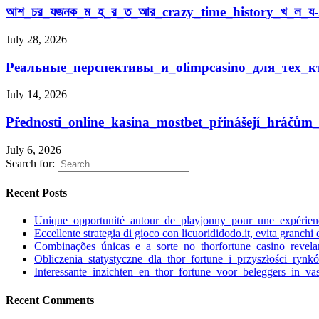
আশ_চর_যজনক_ম_হ_র_ত_আর_crazy_time_history_খ_ল_য
July 28, 2026
Реальные_перспективы_и_olimpcasino_для_тех_к
July 14, 2026
Přednosti_online_kasina_mostbet_přinášejí_hráčům_
July 6, 2026
Search for:
Recent Posts
Unique_opportunité_autour_de_playjonny_pour_une_expérien
Eccellente strategia di gioco con licuorididodo.it, evita granch
Combinações_únicas_e_a_sorte_no_thorfortune_casino_revel
Obliczenia_statystyczne_dla_thor_fortune_i_przyszłości_ryn
Interessante_inzichten_en_thor_fortune_voor_beleggers_in_va
Recent Comments