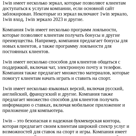
1win имеет несколько зеркал, которые позволяют клиентам
доступаться к услугам компании, если основной сайт
заблокирован. Некоторые из зеркал включают 1win зеркало,
1win вход, 1win зеркало 2023 и другие.
Компания 1win имеет несколько программ лояльности,
которые позволяют клиентам получать бонусы и другие
преимущества. Например, компания предлагает бонусы для
новых клиентов, а также программу лояльности для
постоянных клиентов.
1win имеет несколько способов для клиентов общаться с
поддержкой, включая чат, электронную почту и телефон.
Компания также предлагает множество материалов, которые
помогут клиентам начать играть и ставить на спорт.
1win имеет несколько языковых версий, включая русский,
английский, французский и другие. Компания также
предлагает множество способов для клиентов получать
информацию о ставках, включая мобильное приложение и
приложение для компьютера.
1win – это безопасная и надежная букмекерская контора,
которая предлагает своим клиентам широкий спектр услуг и
возможностей для ставок на спорт и игры. Компания имеет