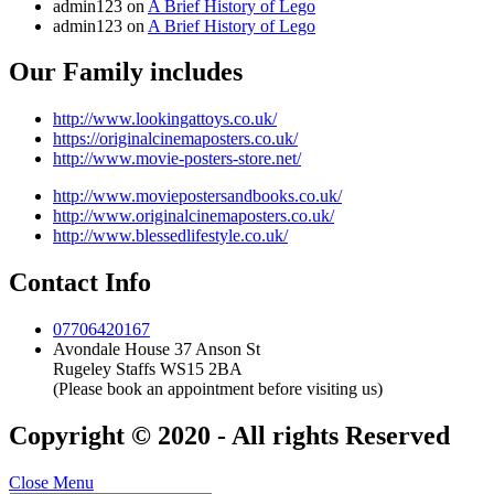
admin123
on
A Brief History of Lego
admin123
on
A Brief History of Lego
Our Family includes
http://www.lookingattoys.co.uk/
https://originalcinemaposters.co.uk/
http://www.movie-posters-store.net/
http://www.moviepostersandbooks.co.uk/
http://www.originalcinemaposters.co.uk/
http://www.blessedlifestyle.co.uk/
Contact Info
07706420167
Avondale House 37 Anson St
Rugeley Staffs WS15 2BA
(Please book an appointment before visiting us)
Copyright © 2020 - All rights Reserved
Close Menu