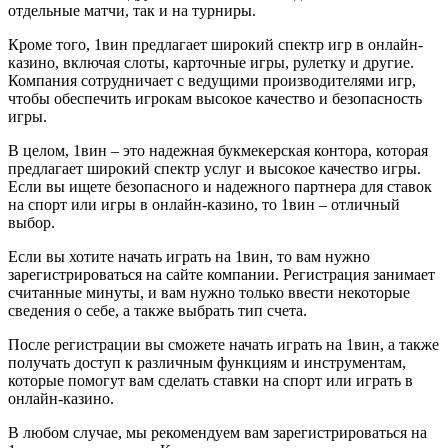
отдельные матчи, так и на турниры.
Кроме того, 1вин предлагает широкий спектр игр в онлайн-
казино, включая слоты, карточные игры, рулетку и другие.
Компания сотрудничает с ведущими производителями игр,
чтобы обеспечить игрокам высокое качество и безопасность
игры.
В целом, 1вин – это надежная букмекерская контора, которая
предлагает широкий спектр услуг и высокое качество игры.
Если вы ищете безопасного и надежного партнера для ставок
на спорт или игры в онлайн-казино, то 1вин – отличный
выбор.
Если вы хотите начать играть на 1вин, то вам нужно
зарегистрироваться на сайте компании. Регистрация занимает
считанные минуты, и вам нужно только ввести некоторые
сведения о себе, а также выбрать тип счета.
После регистрации вы сможете начать играть на 1вин, а также
получать доступ к различным функциям и инструментам,
которые помогут вам сделать ставки на спорт или играть в
онлайн-казино.
В любом случае, мы рекомендуем вам зарегистрироваться на