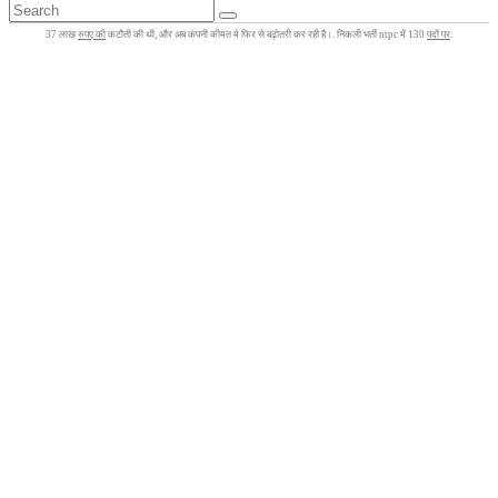
37 लाख
रुपए की
कटौती की थी, और अब कंपनी कीमत मे फिर से बढ़ोतरी कर रही है।. निकली भर्ती ntpc में 130
पदों पर
.