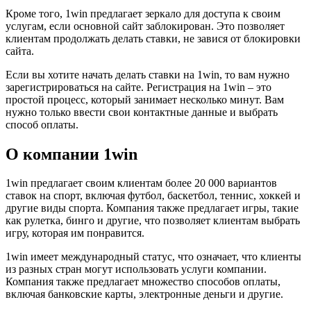
Кроме того, 1win предлагает зеркало для доступа к своим
услугам, если основной сайт заблокирован. Это позволяет
клиентам продолжать делать ставки, не завися от блокировки
сайта.
Если вы хотите начать делать ставки на 1win, то вам нужно
зарегистрироваться на сайте. Регистрация на 1win – это
простой процесс, который занимает несколько минут. Вам
нужно только ввести свои контактные данные и выбрать
способ оплаты.
О компании 1win
1win предлагает своим клиентам более 20 000 вариантов
ставок на спорт, включая футбол, баскетбол, теннис, хоккей и
другие виды спорта. Компания также предлагает игры, такие
как рулетка, бинго и другие, что позволяет клиентам выбрать
игру, которая им понравится.
1win имеет международный статус, что означает, что клиенты
из разных стран могут использовать услуги компании.
Компания также предлагает множество способов оплаты,
включая банковские карты, электронные деньги и другие.